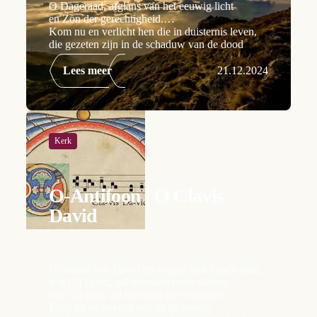
O Dageraad, afglans van het eeuwig licht
en Zon der gerechtigheid.
Kom nu en verlicht hen die in duisternis leven,
die gezeten zijn in de schaduw van de dood
Lees meer
21.12.2024
Kerk
O-Antifoon | O Clavis
David
O Sleutel van David en scepter van Israëls huis,
wat Gij opent, zal niemand meer sluiten,
wat Gij sluit, zal niemand meer openen.
Kom nu en bevrijd ons uit de kerker,