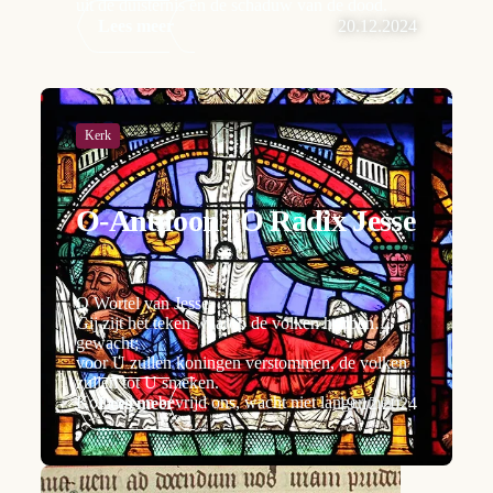
uit de duisternis en de schaduw van de dood.
Lees meer
20.12.2024
Kerk
O-Antifoon | O Radix Jesse
O Wortel van Jesse,
Gij zijt het teken waarop de volken hebben
gewacht;
voor U zullen koningen verstommen, de volken
zullen tot U smeken.
Kom nu en bevrijd ons, wacht niet langer meer.
Lees meer
19.12.2024