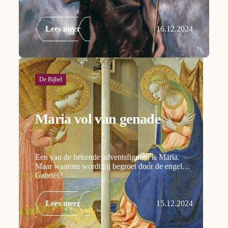
Lees meer
16.12.2024
De Bijbel
Maria vol van genade
Een van de bekende adventsfiguren is Maria.
Maar waarom wordt zij begroet door de engel
Gabriël?
Lees meer
15.12.2024