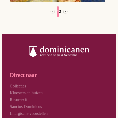
1
2
→
←
Direct naar
Collecties
Kloosters en huizen
Resurrexit
Sanctus Dominicus
Liturgische voorstellen