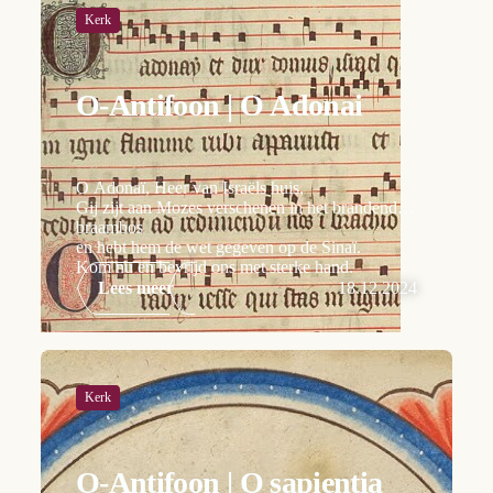
Kerk
O-Antifoon | O Adonai
O Adonaï, Heer van Israëls huis,
Gij zijt aan Mozes verschenen in het brandend
braambos
en hebt hem de wet gegeven op de Sinaï.
Kom nu en bevrijd ons met sterke hand.
Lees meer
18.12.2024
Kerk
O-Antifoon | O sapientia