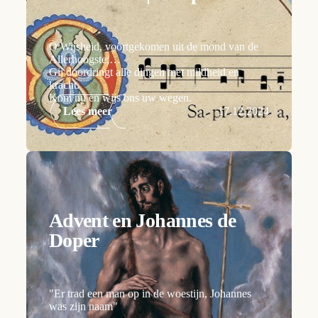
O Wijsheid, voortgekomen uit de mond van de
Allerhoogste;
Gij doordringt alle dingen met mildheid en
kracht.
Kom nu en wijs ons uw wegen.
Lees meer
17.12.2024
Advent en Johannes de
Doper
"Er trad een man op in de woestijn, Johannes
was zijn naam"