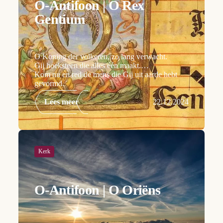
O-Antifoon | O Rex
Gentium
O Koning der volkeren, zo lang verwacht.
Gij hoeksteen die alles één maakt.
Kom nu en red de mens die Gij uit aarde hebt
gevormd.
Lees meer
22.12.2024
Kerk
O-Antifoon | O Oriëns