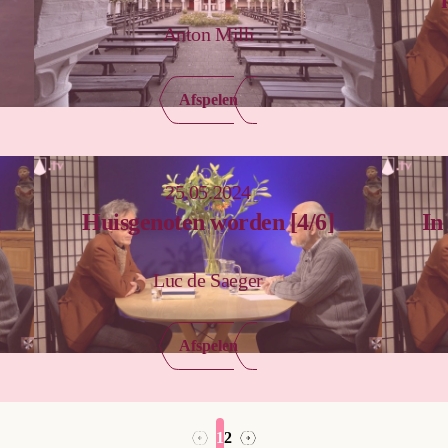
Anton Milh
Afspelen
25.05.2024
]
Huisgenoten worden [4/6]
In
Luc de Saeger
Afspelen
1
2
→
←