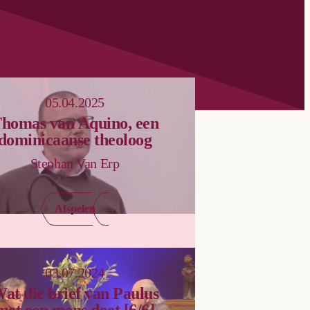
05.04.2025
homas van Aquino, een
dominicaanse theoloog
Stephan Van Erp
Afspelen
03.07.2024
at die brief van Paulus
met een mens doet [6/6]