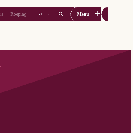
+
ws
Roeping
Menu
NL
FR
V