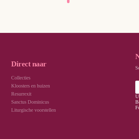
N
Direct naar
S
Collecties
Kloosters en huizen
Resurrexit
U
Sanctus Dominicus
B
F
Liturgische voorstellen