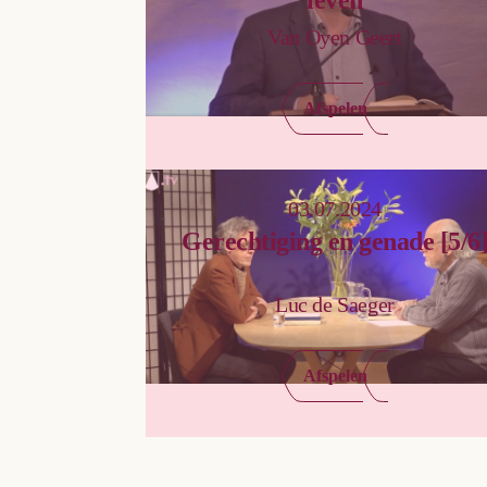
Van Oyen Geert
Afspelen
03.07.2024
Gerechtiging en genade [5/6
Luc de Saeger
Afspelen