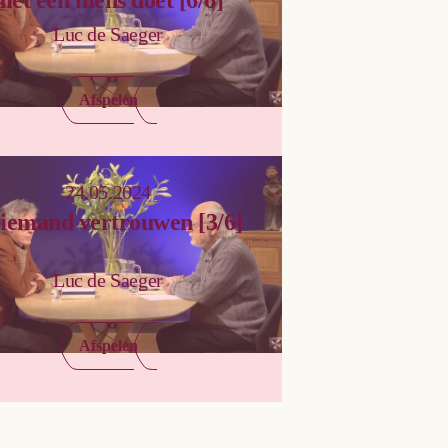
Luc de Saeger
Afspelen
24.05.2024
 iemand vertrouwen [3/6]
Luc de Saeger
Afspelen