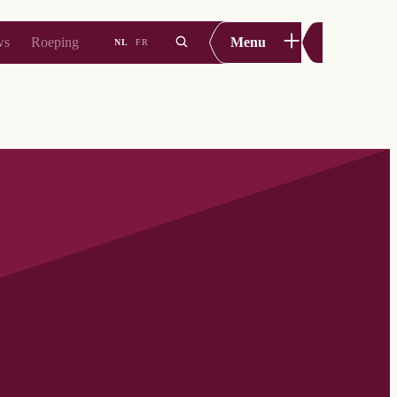
+
ws
Roeping
Menu
NL
FR