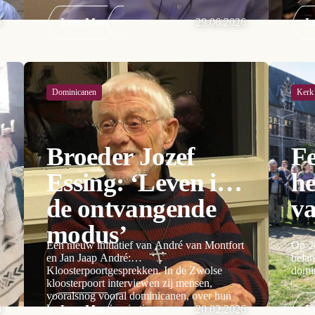
6
Lees Meer
29.06.2026
L
Dominicanen
Kerk
Broeder Jozef
Fe
Essing: ‘Leven in
he
de ontvangende
v
modus’
Een nieuw initiatief van André van Montfort
Op 28
en Jan Jaap André:
belan
Kloosterpoortgesprekken. In de Zwolse
domi
kloosterpoort interviewen zij mensen,
vooralsnog vooral dominicanen, over hun
levensweg en inspiratie.
6
Lees Meer
20.02.2026
L