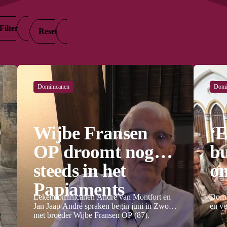
Filter
Reset
Dominicanen
Domi
Wijbe Fransen
‘E
OP droomt nog
bu
steeds in het
o
Papiaments
Lekendominicanen André van Montfort en
Domin
Jan Jaap André spraken begin juni in Zwolle
en ve
met broeder Wijbe Fransen OP (87).