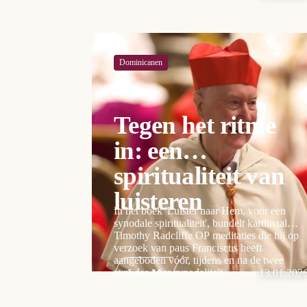
Dominicanen
Tegen het ritme
in: een
spiritualiteit van
luisteren
In het boek 'Luister naar Hem, voor een
synodale spiritualiteit', bundelt kardinaal
Timothy Radcliffe OP meditaties die hij op
verzoek van paus Franciscus heeft
aangeboden vóór, tijdens en na de twee
synodes over synodaliteit.
Lees Meer
13.01.202