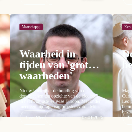
Maatschappij
Kerk
Waarheid in
D
tijden van 'grote
be
waarheden'
Nieuw boek over de houding van de
Magi
dominicanen ten opzichte van de ideologieën
Curi
in het twintigste-eeuwse Europa. Met onder
Leo 
meer een bijdrage van broeder Anton Milh.
bemoe
bijzo
6
Lees Meer
03.01.2026
L