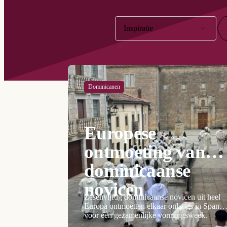
Filter op:
Inspiratie
Dominicanen
Europese
ontmoeting van
dominicaanse
novicen
Zesenvijftig dominicaanse novicen uit heel
Europa ontmoetten elkaar onlangs in Spanje
voor een gezamenlijke vormingsweek.