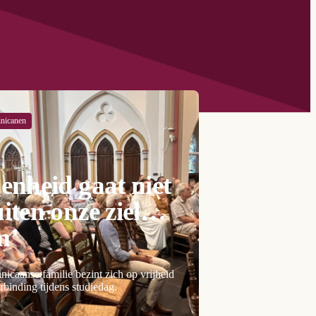
nicanen
enheid gaat niet
iten onze ziel
m’
icaanse familie bezint zich op vrijheid
rbinding tijdens studiedag.