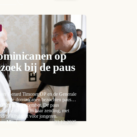
ominicanen op
zoek bij de paus
ster Gerard Timoner OP en de Generale
e van de dominicanen bezochten paus
XIV, medio december. De paus
digde de orde in haar zending, met
ndere aandacht voor jongeren.
ees Meer
31.12.2025