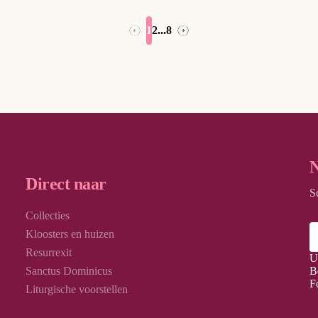
1
2
...
8
→
←
N
Direct naar
S
Collecties
Kloosters en huizen
Resurrexit
U
Sanctus Dominicus
B
F
Liturgische voorstellen