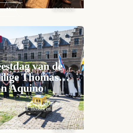
ees Meer
02.06.2026
estdag van de
ilige Thomas
an Aquino
 januari staat de Kerk stil bij deze
grijke theoloog, filosoof en
nicaan.
ees Meer
14.01.2026