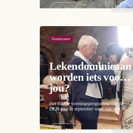
Lees Meer
09.07.202
Dominicanen
Lekendominicaan
worden iets voor
jou?
Het initiële vormingsprogramma van de
DLN gaat in september weer van start.
Lees Meer
16.03.202