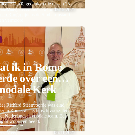
icanessen te gedenken die tussen 25
ber en 1 december 1964 in Isiro,
ees Meer
02.12.2025
a en Rungu tijdens de Simba-opstand
en vermoord.
at ik in Rome
erde over een
ynodale Kerk
der Richard Steenvoorde was eind
er in Rome, als technisch voorzitter
et Nederlandse synodale team. Een
ag in woord en beeld.
ees Meer
06.11.2025