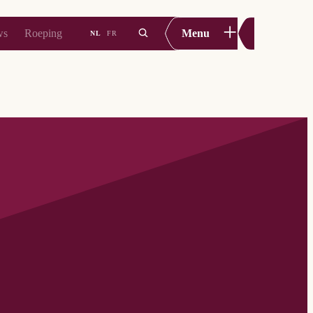
+
ws
Roeping
Menu
NL
FR