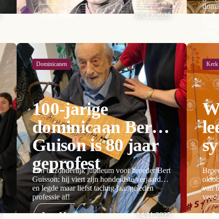
domin
novem
5
Lees Meer
08.12.2025
L
Wats
werd
Dominicanen
Kerk
100-jarige
W
dominicaan Bert
le
Guison is 80 jaar
s
geprofest
Een uitzonderlijk jubileum voor broeder Bert
Broe
Guisson: hij viert zijn honderdste verjaardag
oktob
en legde maar liefst tachtig jaar geleden
van h
professie af!
versl
5
Lees Meer
14.11.2025
L