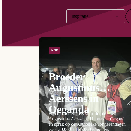
Filter op:
Inspiratie
Kerk
Broeder
Augustinus
Aerssens in
Oeganda
Een bijzondere reis voor dominicaan
Augustinus Aerssens. Hij was in Oeganda
en sprak op de Katholieke Jongerendagen
voor 20.000 tot 30.000 jongeren.