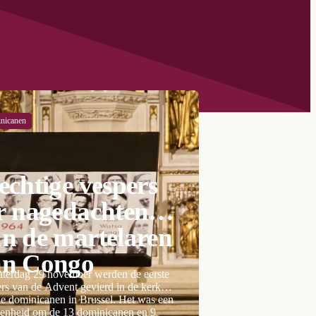
nicanen
echtige vespers
r nagedachtenis
n de martelaren
an Congo
aterdag 29 november werden de eerste
rs van de Advent gevierd in de kerk
e dominicanen in Brussel. Het was een
genheid om de 13 dominicanen en 9