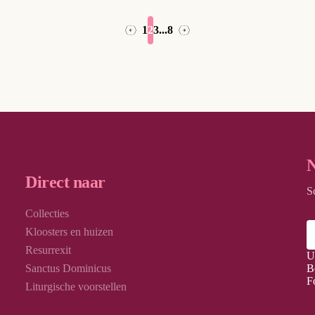
1
2
3
...
8
→
←
N
Direct naar
S
Collecties
Kloosters en huizen
Resurrexit
U
Sanctus Dominicus
B
F
Liturgische voorstellen