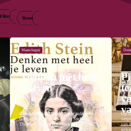
Filter
Reset
Maatschappij
Domi
'Denken met heel
Pl
je leven'
te
va
v
Broeder Richard Steenvoorde publiceert
Op z
boek in nieuwe reeks van de Stichting
vespe
Thomas More en Katholiek Nieuwsblad.
van d
gele