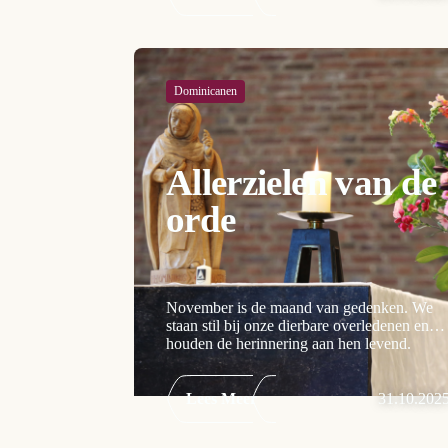
Dominicanen
Allerzielen van de
orde
November is de maand van gedenken. We
staan stil bij onze dierbare overledenen en
houden de herinnering aan hen levend.
Lees Meer
31.10.202