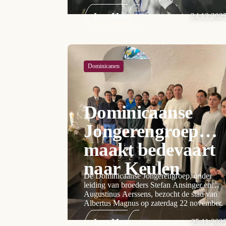
Lees Meer
24.12.202
Dominicanen
Dominicaanse
Jongerengroep
maakt bedevaart
naar Keulen
De Dominicaanse Jongerengroep, onder
leiding van broeders Stefan Ansinger en
Augustinus Aerssens, bezocht de stad van
Albertus Magnus op zaterdag 22 november.
Lees Meer
25.11.202