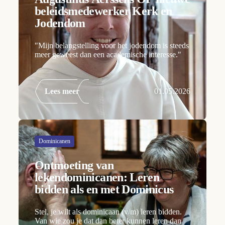
beleidsmedewerker Kerk en
Jodendom
"Mijn belangstelling voor het jodendom is steeds
meer geweest dan een academische interesse."
Lees meer
01.05.2026
Dominicanen
Ontmoeting van
lekendominicanen: Leren
bidden als en met Dominicus
Stel, je wilt als dominicaan (v/m) leren bidden.
Van wie zou je dat dan beter kunnen leren dan