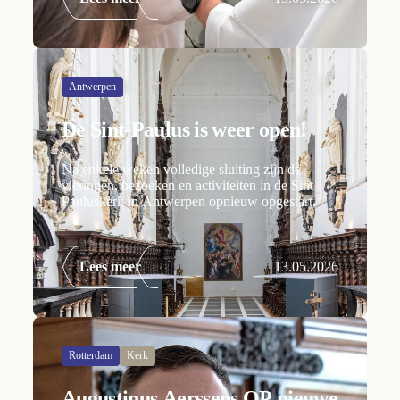
Antwerpen
De Sint-Paulus is weer open!
Na enkele weken volledige sluiting zijn de
vieringen, bezoeken en activiteiten in de Sint-
Pauluskerk in Antwerpen opnieuw opgestart.
Lees meer
13.05.2026
Rotterdam
Kerk
Augustinus Aerssens OP nieuwe