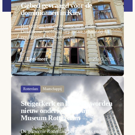
Gebed gevraagd voor de
dominicanen in Kiev
Het klooster van de dominicanen in de
Oekraïense hoofdstad liep zware schade op na
een Russisch bombardement.
Lees meer
25.05.2026
Rotterdam
Maatschappij
Steigerkerk en klooster worden
nieuw onderkomen van
Museum Rotterdam
De gemeente Rotterdam heeft de kerk en het