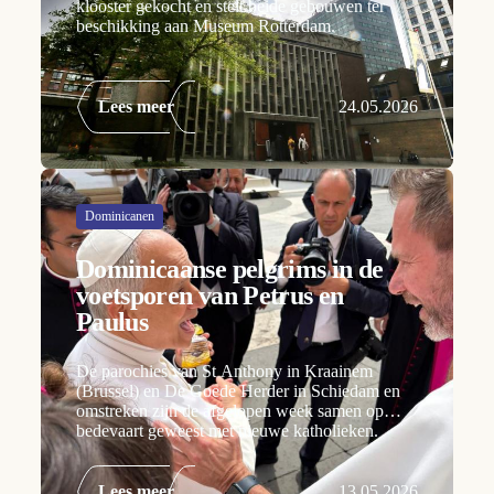
klooster gekocht en stelt beide gebouwen ter
beschikking aan Museum Rotterdam.
Lees meer
24.05.2026
Dominicanen
Dominicaanse pelgrims in de
voetsporen van Petrus en
Paulus
De parochies van St Anthony in Kraainem
(Brussel) en De Goede Herder in Schiedam en
omstreken zijn de afgelopen week samen op
bedevaart geweest met nieuwe katholieken.
Lees meer
13.05.2026