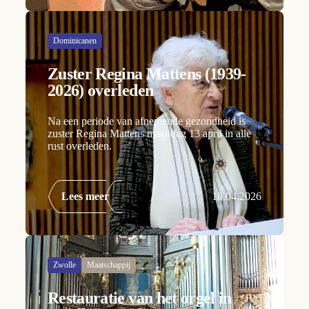
Dominicanen
Zuster Regina Mattens (1939-
2026) overleden
Na een periode van afnemende gezondheid is
zuster Regina Mattens maandag 13 april in alle
rust overleden.
Lees meer
18.04.2026
Zwolle
Maatschappij
Restauratie van het orgel in