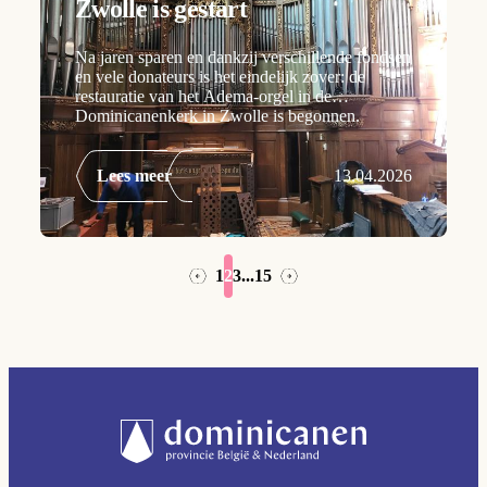
Zwolle is gestart
Na jaren sparen en dankzij verschillende fondsen
en vele donateurs is het eindelijk zover: de
restauratie van het Adema-orgel in de
Dominicanenkerk in Zwolle is begonnen.
Lees meer
13.04.2026
1
2
3
...
15
→
←