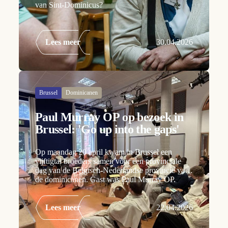
van Sint-Dominicus?
Lees meer
30.04.2026
Brussel
Dominicanen
Paul Murray OP op bezoek in
Brussel: 'Go up into the gaps'
Op maandag 20 april kwam in Brussel een
vijftigtal broeders samen voor een provinciale
dag van de Belgisch-Nederlandse provincie van
de dominicanen. Gast was Paul Murray OP.
Lees meer
22.04.2026