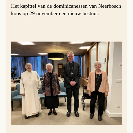
Het kapittel van de dominicanessen van Neerbosch
koos op 29 november een nieuw bestuur.
Dat gebeurde onder voorzitterschap van bisschop Gerard
de Korte van ’s Hertogenbosch.
Het nieuwe bestuur bestaat uit: zuster Angèle Schamp OP,
algemeen overste; zuster Therese Mentink OP, 1e
Raadzuster; zuster Ardina Merks OP, 2e Raadzuster.
Voor de komende vier jaar wordt het besturen van de
congregatie aan deze zusters toevertrouwd.
Zuster Angèle volgt zr Regina Mattens op. Zij was al een
aantal periodes daarvoor de algemeen overste.