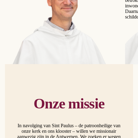
betrok
inwone
Daarna
schild
Onze missie
In navolging van Sint Paulus – de patroonheilige van
onze kerk en ons klooster – willen we missionair
aanwezig zijn in de Antwerpen. We zoeken er wegen