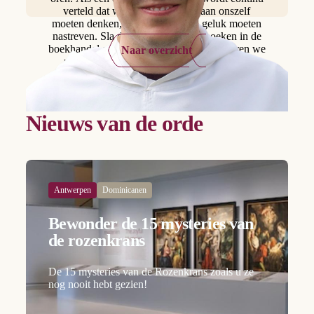
verteld dat we toch ook vooral aan onszelf
moeten denken, dat we ons eigen geluk moeten
nastreven. Sla de afdeling zelfhulpboeken in de
boekhandel er maar eens op na. En toch leren we
Naar overzicht
uit het Evangelie, dat het precies het leven
geleefd voor anderen is waarin Jezus ons
voorgaat.
Nieuws van de orde
Antwerpen
Dominicanen
Bewonder de 15 mysteries van
de rozenkrans
De 15 mysteries van de Rozenkrans zoals u ze
nog nooit hebt gezien!