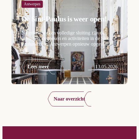
Antwerpen
De Sint-Paulus is weer open!
Na enkele weken volledige sluiting zijn de
vieringen, bezoeken en activiteiten in de Sint-
Pauluskerk in Antwerpen opnieuw opgestart.
Lees meer
13.05.2026
Naar overzicht