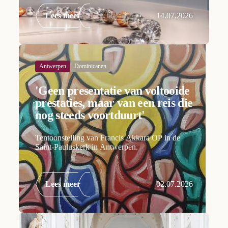
Lees meer
14.07.2026
Antwerpen
Dominicanen
'Geen presentatie van voltooide
prestaties, maar van een reis die
nog steeds voortduurt'
Tentoonstelling van Francis Akkara OP in de
Saint-Pauluskerk in Antwerpen.
Lees meer
02.07.2026