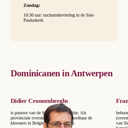
Zondag:
10:30 uur: eucharistieviering in de Sint-
Pauluskerk
Dominicanen in Antwerpen
Didier Croonenberghs
Fran
is pastoor van de Sint-Paulusparochie. Als
behoor
provinciale overste reist hij onvermoeibaar de
(overs
kloosters in België en Nederland af.
van Si