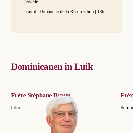
pascale
5 avril | Dimanche de la Résurrection | 18h
Dominicanen in Luik
Frère Stéphane Braun
Frè
Prior
Sub-pr