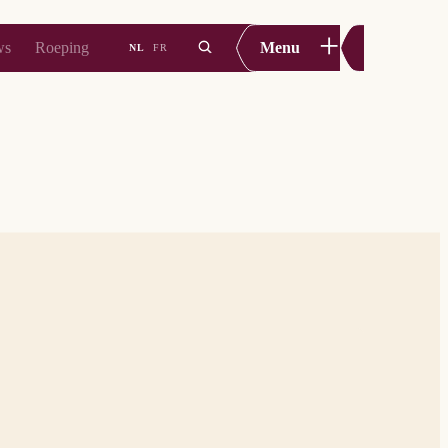
+
ws
Roeping
Menu
NL
FR