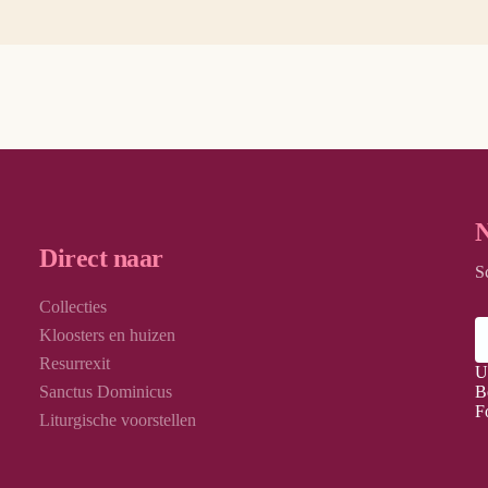
N
Direct naar
S
Collecties
Kloosters en huizen
Resurrexit
U
Sanctus Dominicus
B
F
Liturgische voorstellen