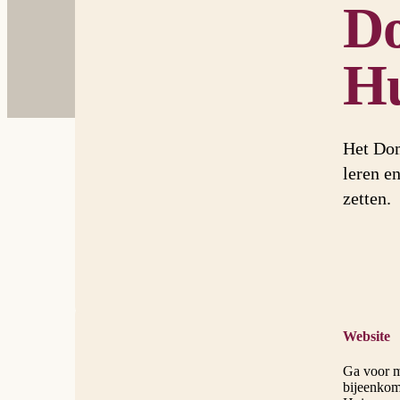
Do
Hu
Het Dom
leren e
zetten.
Website
Ga voor m
bijeenkom