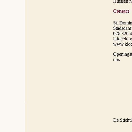
Huissen n
Contact
St. Domin
Stadsdam
026 326 4
info@kloo
www.kloos
Openingst
uur.
De Sticht