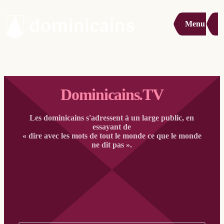
Menu
Dominicains.TV
Les dominicains s'adressent à un large public, en
essayant de
« dire avec les mots de tout le monde ce que le monde
ne dit pas ».
Filter op: