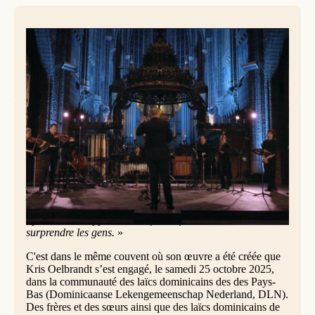
'Hineni', oeuvre de Kris Oelbrandt, jouée à Zwolle © Dominicanenklooster
Zwolle.
«
Les manières de prier offrent, à elles seules, un aperçu
assez complet des façons dont on peut se tourner vers Dieu
», explique Kris Oelbrandt à propos de son oeuvre
Hineni
.
«
Quand on écoute ma musique, j’espère que les gens
parviennent à méditer, à plonger en eux-mêmes pour
parvenir à l’intériorisation. Je leur propose quelque chose,
mais je n’impose rien. Je n’appellerais donc pas cela
“prêcher”. J’apprécie toutefois le fait d'éveiller et
surprendre les gens.
»
C'est dans le même couvent où son œuvre a été créée que
Kris Oelbrandt s’est engagé, le samedi 25 octobre 2025,
dans la communauté des laïcs dominicains des des Pays-
Bas (Dominicaanse Lekengemeenschap Nederland, DLN).
Des frères et des sœurs ainsi que des laïcs dominicains de