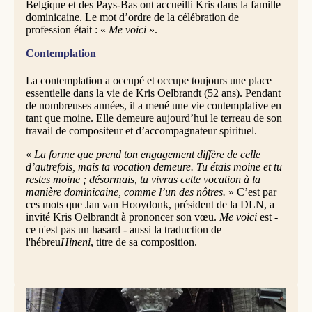
Belgique et des Pays-Bas ont accueilli Kris dans la famille
dominicaine. Le mot d’ordre de la célébration de
profession était : «
Me voici
».
Contemplation
La contemplation a occupé et occupe toujours une place
essentielle dans la vie de Kris Oelbrandt (52 ans). Pendant
de nombreuses années, il a mené une vie contemplative en
tant que moine. Elle demeure aujourd’hui le terreau de son
travail de compositeur et d’accompagnateur spirituel.
«
La forme que prend ton engagement diffère de celle
d’autrefois, mais ta vocation demeure. Tu étais moine et tu
restes moine ; désormais, tu vivras cette vocation à la
manière dominicaine, comme l’un des nôtres.
» C’est par
ces mots que Jan van Hooydonk, président de la DLN, a
invité Kris Oelbrandt à prononcer son vœu.
Me voici
est -
ce n'est pas un hasard - aussi la traduction de
l'hébreu
Hineni
, titre de sa composition.
Kris Oelbrandt durant la célébration de sa profession à Zwolle. © Henny van