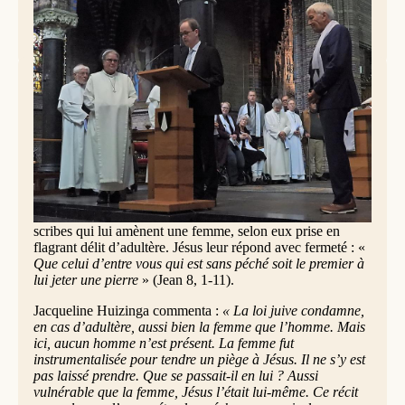
Koot-Hoogeveen.
Jacqueline Huizinga, qui présidait la célébration de
profession, y fit référence dans son homélie :
« Animé du
désir de vivre selon l’Évangile, dans l’ouverture et la
disponibilité, Kris dit aujourd’hui pleinement : “Me
voici…” Et, tout aussi ouverts et vulnérables, nous
répondons : “Nous voici…” »
Au cours de la célébration, on lut le passage bien connu de
l’Évangile relatant la confrontation entre Jésus et quelques
scribes qui lui amènent une femme, selon eux prise en
flagrant délit d’adultère. Jésus leur répond avec fermeté : «
Que celui d’entre vous qui est sans péché soit le premier à
lui jeter une pierre
» (Jean 8, 1-11).
Jacqueline Huizinga commenta :
« La loi juive condamne,
en cas d’adultère, aussi bien la femme que l’homme. Mais
ici, aucun homme n’est présent. La femme fut
instrumentalisée pour tendre un piège à Jésus. Il ne s’y est
pas laissé prendre. Que se passait-il en lui ? Aussi
vulnérable que la femme, Jésus l’était lui-même. Ce récit