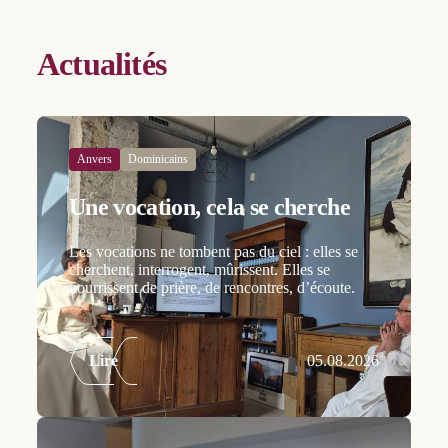
Actualités
Anvers
Dominicains
Une vocation, cela se cherche
Les vocations ne tombent pas du ciel : elles se
cherchent, interrogent, mûrissent. Elles se
nourrissent de prière, de rencontres, d’écoute.
Lire
05.08.2026