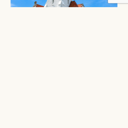
Lire
09.07.2026
Répertoire
Sanctus Dominicus
Les Dominicains vous proposent de découvrir leurs
différentes bières, brassées au profit de la formation
des Dominicains...