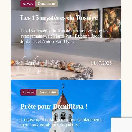
Anvers
Dominicains
Les 15 mystères du Rosaire
Les 15 mystères du Rosaire comme vous ne les
avez jamais vus : Pierre-Paul Rubens, Jacob
Jordaens et Anton Van Dyck
Lire
14.07.2026
Knokke
Dominicains
Prête pour Domifiësta !
L'église de Knokke a retrouvé sa blancheur :
merci aux nombreux donateurs !