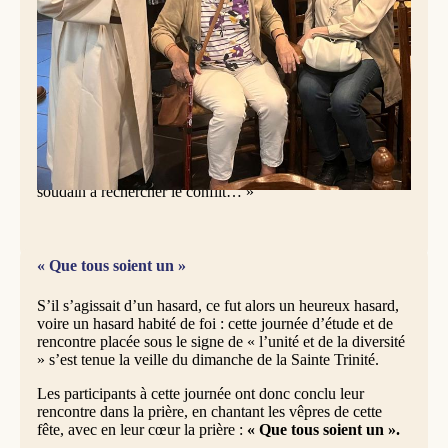
conflit » : « Le fait qu’il y ait des conflits n’est pas
problématique. Plus graves sont les conflits que l’on
n’affronte jamais réellement. Le problème n’est pas le
conflit en soi, mais l’absence de lien au sein du conflit.
Dans un monde qui risque de se déchirer entre idéologie et
post-idéologie, où l’on réfléchit fortement à l’identité ou, au
contraire, s’y oppose, où chacun cherche sa propre
singularité, la réflexion sur le lien et la relation devient
essentielle. Cela vaut aussi pour la situation géopolitique
actuelle : on dirait que partout dans le monde, on se met
soudain à rechercher le conflit… »
« Que tous soient un »
S’il s’agissait d’un hasard, ce fut alors un heureux hasard,
voire un hasard habité de foi : cette journée d’étude et de
rencontre placée sous le signe de « l’unité et de la diversité
» s’est tenue la veille du dimanche de la Sainte Trinité.
Les participants à cette journée ont donc conclu leur
rencontre dans la prière, en chantant les vêpres de cette
fête, avec en leur cœur la prière :
« Que tous soient un ».