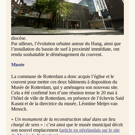
septembre 2024 dans un nouveau lieu en ville, situé
Koningin Emmaplein, dans le quartier du Scheepvaart :
Couvent Saint-Pierre de Verone, Rotterdam
Depuis plusieurs années déjà, la décision de la vente du
couvent du Hang avait été prise, lorsque l’église voisine du
Steiger (consacrée en 1960) ainsi que l’immeuble de
bureaux avaient été mis en vente par la paroisse et le
diocèse.
Par ailleurs, l’évolution urbaine autour du Hang, ainsi que
l’installation du bassin de surf à proximité immédiate, ont
rendu souhaitable le déménagement du couvent.
Musée
La commune de Rotterdam a donc acquis l’église et le
couvent pour mettre ces deux bâtiments à disposition du
Musée de Rotterdam, qui y aménagera son nouveau site.
Cela a été confirmé lors d’une réunion tenue le 20 mai à
l’hôtel de ville de Rotterdam, en présence de l’échevin Said
Kasmi et de la directrice du musée, Léontine Meijer-van
Mensch.
«
Un monument de la reconstruction situé dans un lieu
chargé de sens
» : c’est ainsi que le musée municipal décrit
son nouvel emplacement (
article en néerlandais sur le site