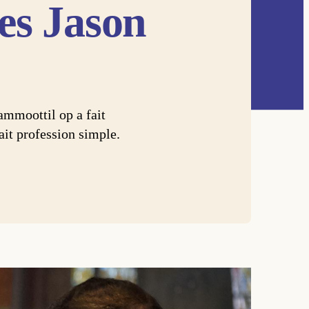
res Jason
mmoottil op a fait
ait profession simple.