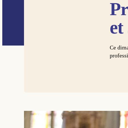
Pr
et
Ce dima
professi