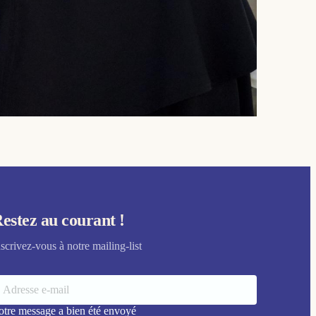
estez au courant !
nscrivez-vous à notre mailing-list
otre message a bien été envoyé