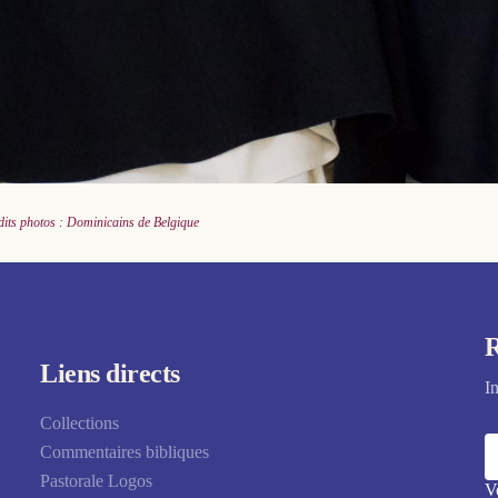
dits photos : Dominicains de Belgique
R
Liens directs
I
Collections
Commentaires bibliques
Pastorale Logos
V