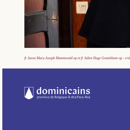
fr Jason Mary-Joseph Mammoottil op et fr Julien Hage Goetsbloets op - cré