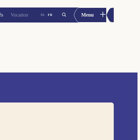
+
és
Vocation
Menu
NL
FR