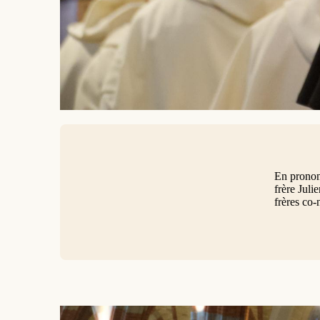
En pronon
frère Juli
frères co-