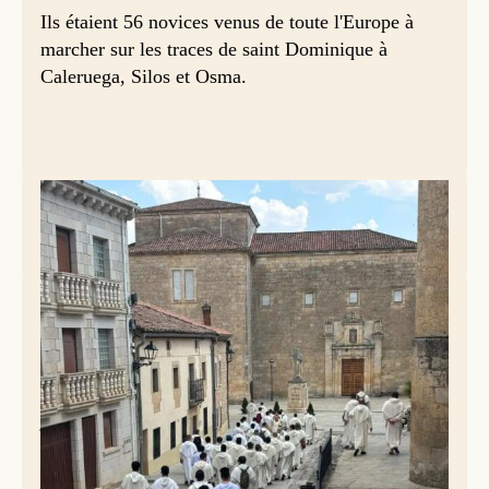
Ils étaient 56 novices venus de toute l'Europe à
marcher sur les traces de saint Dominique à
Caleruega, Silos et Osma.
© op.org
Un programme intense alternant visites des lieux, des
présentations sur différents aspects de la vie dominicaine
telles que l'étude, la fraternité, les célébrations et la prière.
Frère Vivian notamment, les a encouragés à mener une vie
consacrée à l'étude, car celle-ci est au cœur de l'Ordre, mais
jamais pour elle-même, toujours pour le bien et le bénéfice
des âmes.
Une semaine précieuse pour ces jeunes qui espèrent