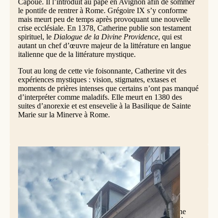
Capoue. Il l’introduit au pape en Avignon afin de sommer
le pontife de rentrer à Rome. Grégoire IX s’y conforme
mais meurt peu de temps après provoquant une nouvelle
crise ecclésiale. En 1378, Catherine publie son testament
spirituel, le
Dialogue de la Divine Providence
, qui est
autant un chef d’œuvre majeur de la littérature en langue
italienne que de la littérature mystique.
Tout au long de cette vie foisonnante, Catherine vit des
expériences mystiques : vision, stigmates, extases et
moments de prières intenses que certains n’ont pas manqué
d’interpréter comme maladifs. Elle meurt en 1380 des
suites d’anorexie et est ensevelie à la Basilique de Sainte
Marie sur la Minerve à Rome.
Tallinn, couvent Sainte-Catherine de Sienne
Grâce à ses écrits, le culte de Catherine se répand
rapidement. Canonisée en 1461, la mystique de Sienne