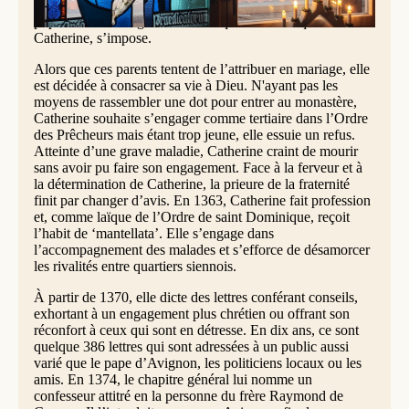
s’abat sur la ville en 1348, décimant un tiers de sa
population. La fragilité de la vie qui a tant marqué la vie de
Catherine, s’impose.
Alors que ces parents tentent de l’attribuer en mariage, elle
est décidée à consacrer sa vie à Dieu. N'ayant pas les
moyens de rassembler une dot pour entrer au monastère,
Catherine souhaite s’engager comme tertiaire dans l’Ordre
des Prêcheurs mais étant trop jeune, elle essuie un refus.
Atteinte d’une grave maladie, Catherine craint de mourir
sans avoir pu faire son engagement. Face à la ferveur et à
la détermination de Catherine, la prieure de la fraternité
finit par changer d’avis. En 1363, Catherine fait profession
et, comme laïque de l’Ordre de saint Dominique, reçoit
l’habit de ‘mantellata’. Elle s’engage dans
l’accompagnement des malades et s’efforce de désamorcer
les rivalités entre quartiers siennois.
À partir de 1370, elle dicte des lettres conférant conseils,
exhortant à un engagement plus chrétien ou offrant son
réconfort à ceux qui sont en détresse. En dix ans, ce sont
quelque 386 lettres qui sont adressées à un public aussi
varié que le pape d’Avignon, les politiciens locaux ou les
amis. En 1374, le chapitre général lui nomme un
confesseur attitré en la personne du frère Raymond de