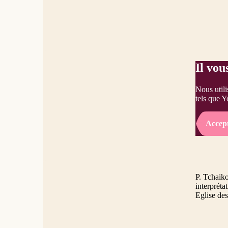
Il vou
Nous utili
tels que Y
Accep
P. Tchaik
interprét
Eglise de