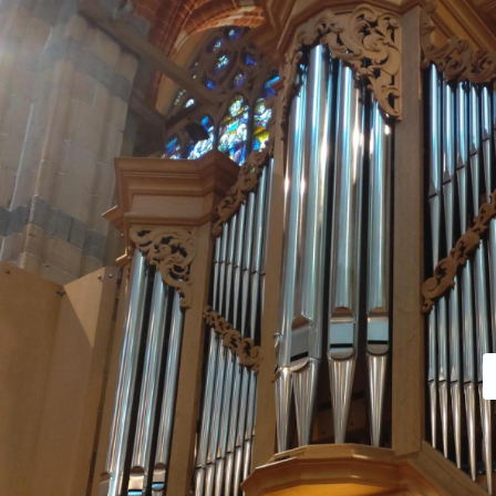
R
Liens directs
I
Collections
Commentaires bibliques
Pastorale Logos
V
Sanctus Dominicus
M
U
Week-ends fiancés