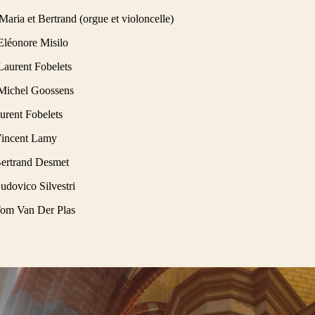
Maria et Bertrand (orgue et violoncelle)
 Eléonore Misilo
 Laurent Fobelets
: Michel Goossens
urent Fobelets
Vincent Lamy
Bertrand Desmet
udovico Silvestri
Tom Van Der Plas
Dominicains de Bruxelles possède un patrimoine organistique remarquable :
Adrien & Salomon Van Bever (1910) - romantique
Manufacture d’orgues Thomas (2006) - baroque (ci-dessus)