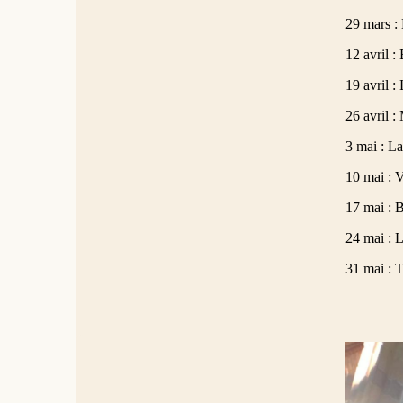
29 mars : 
12 avril :
19 avril :
26 avril 
3 mai : La
10 mai : 
17 mai : 
24 mai : L
31 mai : 
L'église des 
Grand orgue 
Orgue de la 