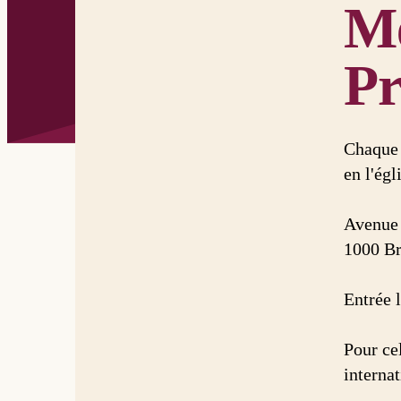
Mé
P
Chaque 
en l'ég
Avenue 
1000 Br
Entrée 
Pour cel
interna