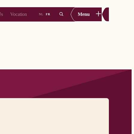
+
és
Vocation
Menu
NL
FR