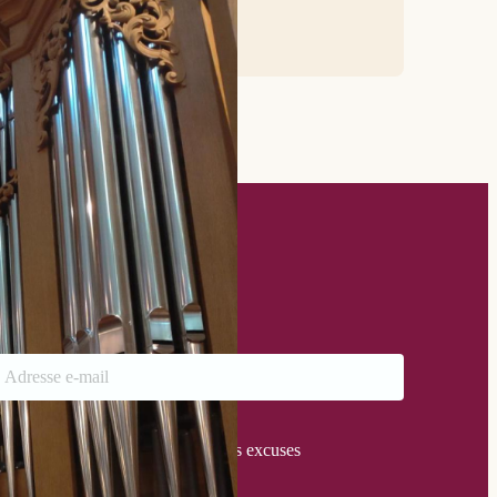
estez au courant !
nscrivez-vous à notre mailing-list
otre message a bien été envoyé
erci pour votre message.
ne erreur s'est produite. Toutes nos excuses