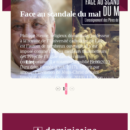
Face au scandale du mal
Philippe Henne, religieux dominicain, professeur
à la retraite de l’Université catholique de Lille,
est l’auteur de nombreux ouvrages. Il s’est
imposé comme l’un des meilleurs transmetteurs
des Pères de l’Eglise dans la culture
contemporaine. Il a notamment publié Servir
Lire
13.09.2023
Dieu dans l’armée (Cerf, 2017), Mourir par
amour : l’invitation de Jésus-Christ de saint
Ignace d’Antioche (Salvator, 2019), L’Eglise
face au fanatisme. L’exemple des premiers
chrétiens (Salvator, 2021).
1
2
→
←