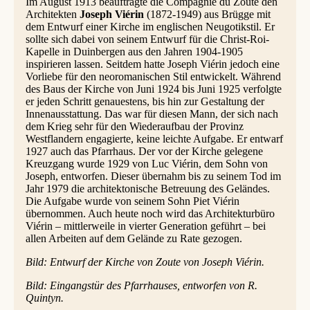
Im August 1913 beauftragte die Compagnie du Zoute den
Architekten
Joseph Viérin
(1872-1949) aus Brügge mit
dem Entwurf einer Kirche im englischen Neugotikstil. Er
sollte sich dabei von seinem Entwurf für die Christ-Roi-
Kapelle in Duinbergen aus den Jahren 1904-1905
inspirieren lassen. Seitdem hatte Joseph Viérin jedoch eine
Vorliebe für den neoromanischen Stil entwickelt. Während
des Baus der Kirche von Juni 1924 bis Juni 1925 verfolgte
er jeden Schritt genauestens, bis hin zur Gestaltung der
Innenausstattung. Das war für diesen Mann, der sich nach
dem Krieg sehr für den Wiederaufbau der Provinz
Westflandern engagierte, keine leichte Aufgabe. Er entwarf
1927 auch das Pfarrhaus. Der vor der Kirche gelegene
Kreuzgang wurde 1929 von Luc Viérin, dem Sohn von
Joseph, entworfen. Dieser übernahm bis zu seinem Tod im
Jahr 1979 die architektonische Betreuung des Geländes.
Die Aufgabe wurde von seinem Sohn Piet Viérin
übernommen. Auch heute noch wird das Architekturbüro
Viérin – mittlerweile in vierter Generation geführt – bei
allen Arbeiten auf dem Gelände zu Rate gezogen.
Bild: Entwurf der Kirche von Zoute von Joseph Viérin.
Bild: Eingangstür des Pfarrhauses, entworfen von R.
Quintyn.