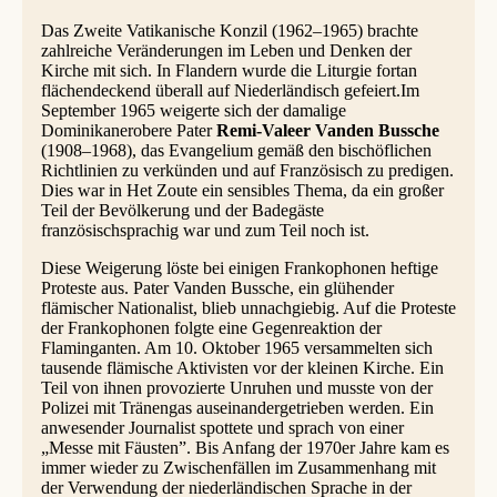
Das Zweite Vatikanische Konzil (1962–1965) brachte
zahlreiche Veränderungen im Leben und Denken der
Kirche mit sich. In Flandern wurde die Liturgie fortan
flächendeckend überall auf Niederländisch gefeiert.Im
September 1965 weigerte sich der damalige
Dominikanerobere Pater
Remi-Valeer Vanden Bussche
(1908–1968), das Evangelium gemäß den bischöflichen
Richtlinien zu verkünden und auf Französisch zu predigen.
Dies war in Het Zoute ein sensibles Thema, da ein großer
Teil der Bevölkerung und der Badegäste
französischsprachig war und zum Teil noch ist.
Diese Weigerung löste bei einigen Frankophonen heftige
Proteste aus. Pater Vanden Bussche, ein glühender
flämischer Nationalist, blieb unnachgiebig. Auf die Proteste
der Frankophonen folgte eine Gegenreaktion der
Flaminganten. Am 10. Oktober 1965 versammelten sich
tausende flämische Aktivisten vor der kleinen Kirche. Ein
Teil von ihnen provozierte Unruhen und musste von der
Polizei mit Tränengas auseinandergetrieben werden. Ein
anwesender Journalist spottete und sprach von einer
„Messe mit Fäusten”. Bis Anfang der 1970er Jahre kam es
immer wieder zu Zwischenfällen im Zusammenhang mit
der Verwendung der niederländischen Sprache in der