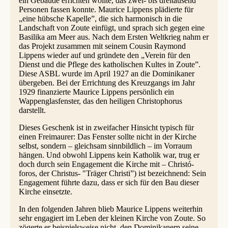
ein Gebäude errichten wollte, das zwei- bis dreitausend
Personen fassen konnte. Maurice Lippens plädierte für
„eine hübsche Kapelle”, die sich harmonisch in die
Landschaft von Zoute einfügt, und sprach sich gegen eine
Basilika am Meer aus. Nach dem Ersten Weltkrieg nahm er
das Projekt zusammen mit seinem Cousin Raymond
Lippens wieder auf und gründete den „Verein für den
Dienst und die Pflege des katholischen Kultes in Zoute”.
Diese ASBL wurde im April 1927 an die Dominikaner
übergeben. Bei der Errichtung des Kreuzgangs im Jahr
1929 finanzierte Maurice Lippens persönlich ein
Wappenglasfenster, das den heiligen Christophorus
darstellt.
Dieses Geschenk ist in zweifacher Hinsicht typisch für
einen Freimaurer: Das Fenster sollte nicht in der Kirche
selbst, sondern – gleichsam sinnbildlich – im Vorraum
hängen. Und obwohl Lippens kein Katholik war, trug er
doch durch sein Engagement die Kirche mit – Christó-
foros, der Christus- "Träger Christi”) ist bezeichnend: Sein
Engagement führte dazu, dass er sich für den Bau dieser
Kirche einsetzte.
In den folgenden Jahren blieb Maurice Lippens weiterhin
sehr engagiert im Leben der kleinen Kirche von Zoute. So
zögerte er beispielsweise nicht, den Dominikanern seine