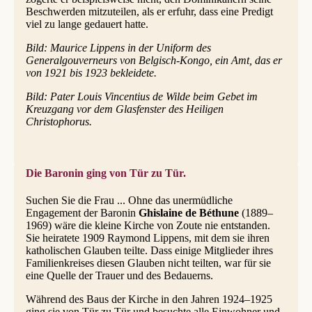
Beschwerden mitzuteilen, als er erfuhr, dass eine Predigt
viel zu lange gedauert hatte.
Bild: Maurice Lippens in der Uniform des
Generalgouverneurs von Belgisch-Kongo, ein Amt, das er
von 1921 bis 1923 bekleidete.
Bild: Pater Louis Vincentius de Wilde beim Gebet im
Kreuzgang vor dem Glasfenster des Heiligen
Christophorus.
Die Baronin ging von Tür zu Tür.
Suchen Sie die Frau ... Ohne das unermüdliche
Engagement der Baronin
Ghislaine de Béthune
(1889–
1969) wäre die kleine Kirche von Zoute nie entstanden.
Sie heiratete 1909 Raymond Lippens, mit dem sie ihren
katholischen Glauben teilte. Dass einige Mitglieder ihres
Familienkreises diesen Glauben nicht teilten, war für sie
eine Quelle der Trauer und des Bedauerns.
Während des Baus der Kirche in den Jahren 1924–1925
ging sie von Tür zu Tür und besuchte alle Einwohner und