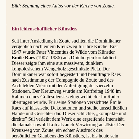
Bild: Segnung eines Autos vor der Kirche von Zoute.
Ein leidenschaftlicher Künstler.
Seit ihrer Ansiedlung in Zoute suchten die Dominikaner
vergeblich nach einem Kreuzweg für ihre Kirche. Erst
1947 wurde Pater Vincentius de Wilde vom Künstler
Émile Raes
(1907–1986) aus Duinbergen kontaktiert.
Dieser zeigte ihm eine aus massivem, dunklem
kongolesischem Wengeholz geschnitzte Pietà. Der
Dominikaner war sofort begeistert und beauftragte Raes
nach Zustimmung der Compagnie du Zoute und des
Architekten Viérin mit der Anfertigung der vierzehn
Stationen. Der Kreuzweg wurde am Karfreitag 1948 im
Rahmen eines Gottesdienstes eingeweiht, der im Radio
übertragen wurde. Für seine Stationen verzichtete Émile
Raes auf klassische Dekorationen und stellte ausschließlich
Hände und Gesichter dar. Dieser schlichte, „kompakte und
direkte” Stil verleiht dem Werk eine ergreifende Intensität,
die damals sowohl Lob als auch Verwirrung auslöste. Der
Kreuzweg von Zoute, ein echter Ausdruck des
persönlichen Glaubens des Künstlers, ist bis heute sein