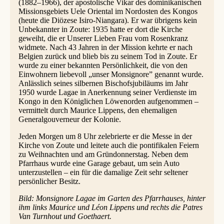
(1882–1966), der apostolische Vikar des dominikanischen
Missionsgebiets Uele Oriental im Nordosten des Kongos
(heute die Diözese Isiro-Niangara). Er war übrigens kein
Unbekannter in Zoute: 1935 hatte er dort die Kirche
geweiht, die er Unserer Lieben Frau vom Rosenkranz
widmete. Nach 43 Jahren in der Mission kehrte er nach
Belgien zurück und blieb bis zu seinem Tod in Zoute. Er
wurde zu einer bekannten Persönlichkeit, die von den
Einwohnern liebevoll „unser Monsignore” genannt wurde.
Anlässlich seines silbernen Bischofsjubiläums im Jahr
1950 wurde Lagae in Anerkennung seiner Verdienste im
Kongo in den Königlichen Löwenorden aufgenommen –
vermittelt durch Maurice Lippens, den ehemaligen
Generalgouverneur der Kolonie.
Jeden Morgen um 8 Uhr zelebrierte er die Messe in der
Kirche von Zoute und leitete auch die pontifikalen Feiern
zu Weihnachten und am Gründonnerstag. Neben dem
Pfarrhaus wurde eine Garage gebaut, um sein Auto
unterzustellen – ein für die damalige Zeit sehr seltener
persönlicher Besitz.
Bild: Monsignore Lagae im Garten des Pfarrhauses, hinter
ihm links Maurice und Léon Lippens und rechts die Patres
Van Turnhout und Goethaert.