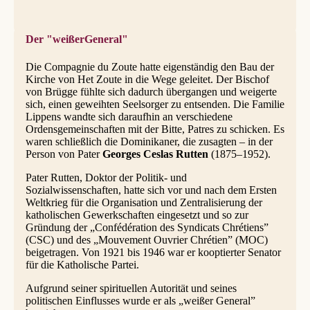
Der "weißerGeneral"
Die Compagnie du Zoute hatte eigenständig den Bau der
Kirche von Het Zoute in die Wege geleitet. Der Bischof
von Brügge fühlte sich dadurch übergangen und weigerte
sich, einen geweihten Seelsorger zu entsenden. Die Familie
Lippens wandte sich daraufhin an verschiedene
Ordensgemeinschaften mit der Bitte, Patres zu schicken. Es
waren schließlich die Dominikaner, die zusagten – in der
Person von Pater
Georges Ceslas Rutten
(1875–1952).
Pater Rutten, Doktor der Politik- und
Sozialwissenschaften, hatte sich vor und nach dem Ersten
Weltkrieg für die Organisation und Zentralisierung der
katholischen Gewerkschaften eingesetzt und so zur
Gründung der „Confédération des Syndicats Chrétiens”
(CSC) und des „Mouvement Ouvrier Chrétien” (MOC)
beigetragen. Von 1921 bis 1946 war er kooptierter Senator
für die Katholische Partei.
Aufgrund seiner spirituellen Autorität und seines
politischen Einflusses wurde er als „weißer General”