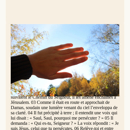
Photo: Pixabay
Actes des Apôtres 9, 1-19
La vocation de Saul
01 Saul était toujours animé d’une rage meurtrière contre
les disciples du Seigneur. Il alla trouver le grand prêtre 02
et lui demanda des lettres pour les synagogues de Damas,
afin que, s’il trouvait des hommes et des femmes qui
suivaient le Chemin du Seigneur, il les amène enchaînés à
Jérusalem. 03 Comme il était en route et approchait de
Damas, soudain une lumière venant du ciel l’enveloppa de
sa clarté. 04 Il fut précipité à terre ; il entendit une voix qui
lui disait : « Saul, Saul, pourquoi me persécuter ? » 05 Il
demanda : « Qui es-tu, Seigneur ? » La voix répondit : « Je
suis Jésus, celui que tu persécutes. 06 Relève-toi et entre