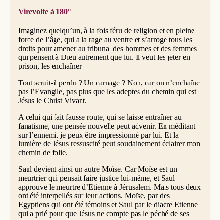
Virevolte à 180°
Imaginez quelqu’un, à la fois féru de religion et en pleine
force de l’âge, qui a la rage au ventre et s’arroge tous les
droits pour amener au tribunal des hommes et des femmes
qui pensent à Dieu autrement que lui. Il veut les jeter en
prison, les enchaîner.
Tout serait-il perdu ? Un carnage ? Non, car on n’enchaîne
pas l’Evangile, pas plus que les adeptes du chemin qui est
Jésus le Christ Vivant.
A celui qui fait fausse route, qui se laisse entraîner au
fanatisme, une pensée nouvelle peut advenir. En méditant
sur l’ennemi, je peux être impressionné par lui. Et la
lumière de Jésus ressuscité peut soudainement éclairer mon
chemin de folie.
Saul devient ainsi un autre Moïse. Car Moïse est un
meurtrier qui pensait faire justice lui-même, et Saul
approuve le meurtre d’Etienne à Jérusalem. Mais tous deux
ont été interpellés sur leur actions. Moïse, par des
Egyptiens qui ont été témoins et Saul par le diacre Etienne
qui a prié pour que Jésus ne compte pas le péché de ses