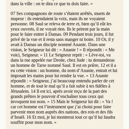
dans la ville : on te dira ce que tu dois faire. »
07 Ses compagnons de route s’étaient arrêtés, muets de
stupeur : ils entendaient la voix, mais ils ne voyaient
personne. 08 Saul se releva de terre et, bien qu’il eût les
yeux ouverts, il ne voyait rien. Ils le prirent par la main
pour le faire entrer à Damas. 09 Pendant trois jours, il fut
privé de la vue et il resta sans manger ni boire. 10 Or, il y
avait à Damas un disciple nommé Ananie. Dans une
vision, le Seigneur lui dit : « Ananie ! » Il répondit : « Me
voici, Seigneur. » 11 Le Seigneur reprit : « Lève-toi, va
dans la rue appelée rue Droite, chez Jude : tu demanderas
un homme de Tarse nommé Saul. Il est en prière, 12 et il a
eu cette vision : un homme, du nom d’Ananie, entrait et lui
imposait les mains pour lui rendre la vue. » 13 Ananie
répondit : « Seigneur, j’ai beaucoup entendu parler de cet
homme, et de tout le mal qu’il a fait subir à tes fidèles à
Jérusalem. 14 Il est ici, après avoir reçu de la part des
grands prêtres le pouvoir d’enchaîner tous ceux qui
invoquent ton nom. » 15 Mais le Seigneur lui dit : « Va !
car cet homme est l’instrument que j’ai choisi pour faire
parvenir mon nom auprès des nations, des rois et des fils
d’Israël. 16 Et moi, je lui montrerai tout ce qu’il lui faudra
souffrir pour mon nom. »