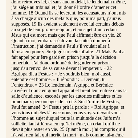
donc retrouvés ici, et sans aucun délai, le lendemain même,
j’ai siégé au tribunal et j’ai donné l’ordre d’amener cet
homme. 18 Quand ils se levèrent, les accusateurs n’ont mis
à sa charge aucun des méfaits que, pour ma part, j’aurais
supposés. 19 Ils avaient seulement avec lui certains débats
au sujet de leur propre religion, et au sujet d’un certain
Jésus qui est mort, mais que Paul affirmait être en vie. 20
Quant à moi, embarrassé devant la suite à donner à
l’instruction, j’ai demandé à Paul s’il voulait aller à
Jérusalem pour y être jugé sur cette affaire. 21 Mais Paul a
fait appel pour être gardé en prison jusqu’à la décision
impériale. J’ai donc ordonné de le garder en prison
jusqu’au renvoi de sa cause devant l’empereur. » 22
Agrippa dit à Festus : « Je voudrais bien, moi aussi,
entendre cet homme. » Il répondit : « Demain, tu
l’entendras. » 23 Le lendemain, Agrippa et Bérénice
arrivèrent donc en grand apparat et firent leur entrée dans la
salle d’audience, escortés par les autorités militaires et les
principaux personnages de la cité. Sur l’ordre de Festus,
Paul fut amené. 24 Festus prit la parole : « Roi Agrippa, et
vous tous qui êtes là avec nous, vous voyez devant vous
l’homme au sujet duquel toute la multitude des Juifs m’a
sollicité, tant à Jérusalem qu’ici même, en criant qu’il ne
devait plus rester en vie. 25 Quant à moi, j’ai compris qu’il
n’avait rien fait qui mérite la mort ; mais comme lui-même