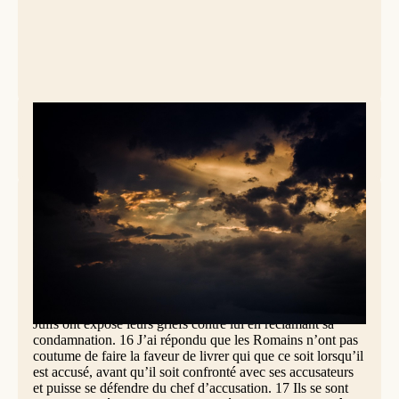
Photo: Pixabay
Actes des Apôtres 25, 13-27
13 Quelques jours plus tard, le roi Agrippa et Bérénice
vinrent à Césarée saluer le gouverneur Festus. 14 Comme
ils passaient là plusieurs jours, Festus exposa au roi la
situation de Paul en disant : « Il y a ici un homme que mon
prédécesseur Félix a laissé en prison. 15 Quand je me suis
trouvé à Jérusalem, les grands prêtres et les anciens des
Juifs ont exposé leurs griefs contre lui en réclamant sa
condamnation. 16 J’ai répondu que les Romains n’ont pas
coutume de faire la faveur de livrer qui que ce soit lorsqu’il
est accusé, avant qu’il soit confronté avec ses accusateurs
et puisse se défendre du chef d’accusation. 17 Ils se sont