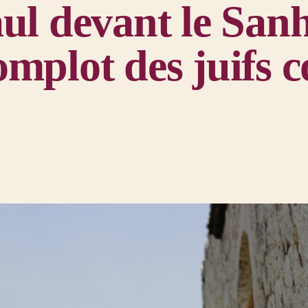
ul devant le Sanh
mplot des juifs c
ay
s Apôtres 22, 30 - 23, 22