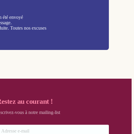
n été envoyé
ssage.
duite. Toutes nos excuses
estez au courant !
nscrivez-vous à notre mailing-list