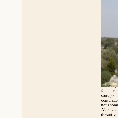
30 Le lend
liens ; pu
eux.
01 Fixant 
comporté d
frapper su
pour me ju
étaient là 
grand prêt
suprême se
de pharisi
avait-il d
sadducéens
professent
protestère
parlé, ou 
écharper. 
suivante, 
faut que t
sous peine
conjuratio
nous somm
Alors vous
devant vo