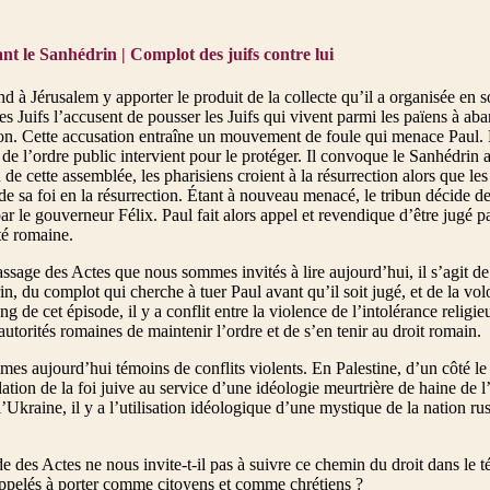
nt le Sanhédrin | Complot des juifs contre lui
nd à Jérusalem y apporter le produit de la collecte qu’il a organisée en
s Juifs l’accusent de pousser les Juifs qui vivent parmi les païens à aba
ion. Cette accusation entraîne un mouvement de foule qui menace Paul. 
de l’ordre public intervient pour le protéger. Il convoque le Sanhédrin 
 de cette assemblée, les pharisiens croient à la résurrection alors que le
e sa foi en la résurrection. Étant à nouveau menacé, le tribun décide de
par le gouverneur Félix. Paul fait alors appel et revendique d’être jugé 
té romaine.
ssage des Actes que nous sommes invités à lire aujourd’hui, il s’agit d
in, du complot qui cherche à tuer Paul avant qu’il soit jugé, et de la vol
ng de cet épisode, il y a conflit entre la violence de l’intolérance religie
autorités romaines de maintenir l’ordre et de s’en tenir au droit romain.
s aujourd’hui témoins de conflits violents. En Palestine, d’un côté le 
ation de la foi juive au service d’une idéologie meurtrière de haine de l’
l’Ukraine, il y a l’utilisation idéologique d’une mystique de la nation ru
e des Actes ne nous invite-t-il pas à suivre ce chemin du droit dans le
pelés à porter comme citoyens et comme chrétiens ?