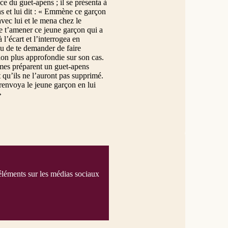
ce du guet-apens ; il se présenta à
ons et lui dit : « Emmène ce garçon
avec lui et le mena chez le
e t’amener ce jeune garçon qui a
l’écart et l’interrogea en
enu de te demander de faire
on plus approfondie sur son cas.
mmes préparent un guet-apens
t qu’ils ne l’auront pas supprimé.
renvoya le jeune garçon en lui
»
éléments sur les médias sociaux