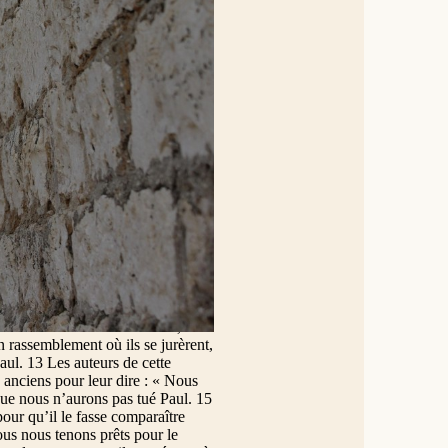
usaient. Il lui fit enlever ses
scendre Paul pour l’amener devant
onne conscience que je me suis
x qui étaient auprès de lui de le
e de mur blanchi ! Tu sièges ici
 de me frapper ! » 04 Ceux qui
avais pas, frères, que c’était le
. » 06 Sachant que le Conseil
rères, moi, je suis pharisien, fils
 passe en jugement. » 07 À peine
semblée se divisa. 08 En effet, les
tandis que les pharisiens
des pharisiens se levèrent et
 c’était un esprit qui lui avait
gnit que Paul ne se fasse
ner dans la forteresse. 11 La nuit
ue tu m’as rendu à Jérusalem, il
un rassemblement où ils se jurèrent,
aul. 13 Les auteurs de cette
s anciens pour leur dire : « Nous
ue nous n’aurons pas tué Paul. 15
ur qu’il le fasse comparaître
us nous tenons prêts pour le