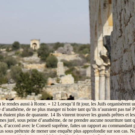
emain, le commandant voulut savoir avec certitude de quoi les Juifs l’acc
is il convoqua les grands prêtres et tout le Conseil suprême, et il fit de
du regard le Conseil suprême, Paul déclara : « Frères, c’est en toute b
evant Dieu jusqu’à ce jour. » 02 Le grand prêtre Ananias ordonna à ceu
r la bouche. 03 Alors Paul lui dit : « C’est Dieu qui va te frapper, espèc
ger conformément à la Loi, et contrairement à la Loi tu donnes l’ordre
dirent : « Tu insultes le grand prêtre de Dieu ? » 05 Paul reprit : « Je ne s
re. Il est écrit en effet : Tu ne diras pas de mal d’un chef de ton peuple
 répartissait entre sadducéens et pharisiens, Paul s’écria devant eux : « F
ens. C’est à cause de notre espérance, la résurrection des morts, que je
it cela, qu’il y eut un affrontement entre pharisiens et sadducéens, et l’as
 disent qu’il n’y a pas de résurrection, pas plus que d’ange ni d’esprit, 
 tout cela. 09 Il se fit alors un grand vacarme. Quelques scribes du côté 
nt vigoureusement : « Nous ne trouvons rien de mal chez cet homme. Et si
un ange ? » 10 L’affrontement devint très violent, et le commandant crai
Il ordonna à la troupe de descendre pour l’arracher à la mêlée et le rame
le Seigneur vint auprès de Paul et lui dit : « Courage ! Le témoignage q
u le rendes aussi à Rome. » 12 Lorsqu’il fit jour, les Juifs organisèrent 
 d’anathème, de ne plus manger ni boire tant qu’ils n’auraient pas tué P
n étaient plus de quarante. 14 Ils vinrent trouver les grands prêtres et le
es juré, sous peine d’anathème, de ne prendre aucune nourriture tant q
, d’accord avec le Conseil suprême, faites un rapport au commandant po
us sous prétexte de mener une enquête plus approfondie sur son cas. No