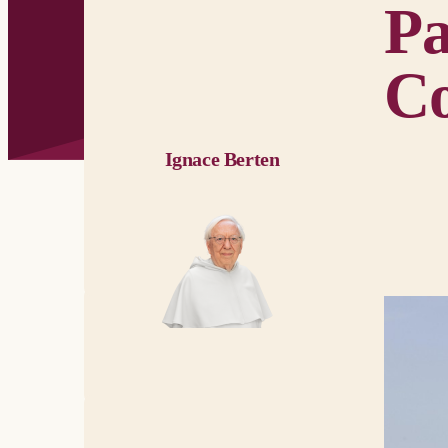
Pa
Co
Ignace Berten
Photo: Pixab
Actes de