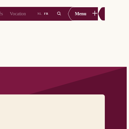
+
és
Vocation
Menu
NL
FR