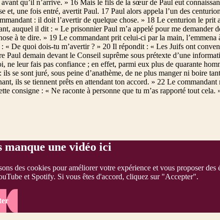
avant qu’il n’arrive. » 16 Mais le fils de la sœur de Paul eut connaissan
sse et, une fois entré, avertit Paul. 17 Paul alors appela l’un des centuri
mmandant : il doit l’avertir de quelque chose. » 18 Le centurion le prit 
t, auquel il dit : « Le prisonnier Paul m’a appelé pour me demander d
ose à te dire. » 19 Le commandant prit celui-ci par la main, l’emmena à 
r : « De quoi dois-tu m’avertir ? » 20 Il répondit : « Les Juifs ont conv
re Paul demain devant le Conseil suprême sous prétexte d’une informati
i, ne leur fais pas confiance ; en effet, parmi eux plus de quarante ho
 : ils se sont juré, sous peine d’anathème, de ne plus manger ni boire tan
ant, ils se tiennent prêts en attendant ton accord. » 22 Le commandant 
tte consigne : « Ne raconte à personne que tu m’as rapporté tout cela. 
s manque une vidéo ici
sons des cookies pour améliorer votre expérience et vous proposer des 
ouTube et Spotify. Si vous êtes d'accord, cliquez sur "Accepter".
ter