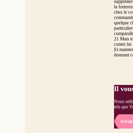
supprimer 
la fortere
chez le co
commandan
quelque ch
particulie
comparaît
21 Mais to
contre lui
Et mainten
donnant ce
Il vou
Nous utili
tels que Y
Accep