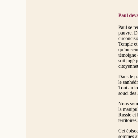
Paul deva
Paul se re
pauvre. De
circoncis
Temple et 
qu’au sein
témoigne d
soit jugé 
citoyenne
Dans le pa
le sanhédr
Tout au lo
souci des 
Nous somme
la manipul
Russie et 
territoires.
Cet épisod
sommes ap