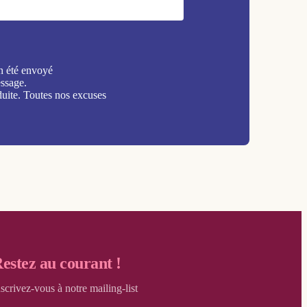
n été envoyé
ssage.
duite. Toutes nos excuses
estez au courant !
nscrivez-vous à notre mailing-list