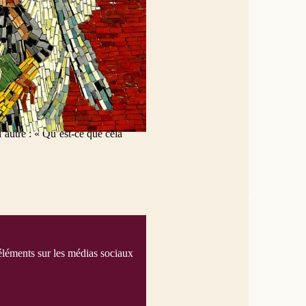
ageaient, et il s’en posa une sur
utres langues, et chacun
fs religieux, venant de toutes les
rassemblèrent en foule. Ils étaient
ux qui parlaient. 07 Dans la
 pas tous Galiléens ? 08 Comment se
lle ? 09 Parthes, Mèdes et
ince du Pont et de celle d’Asie,
es de Cyrène, Romains de passage,
ler dans nos langues des merveilles
 l’autre : « Qu’est-ce que cela
éléments sur les médias sociaux