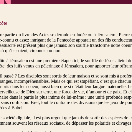
côte
e partie du livre des Actes se déroule en Judée ou à Jérusalem ; Pierre e
r-connu et assez intrigant de la Pentecôte apparait un des fils conducteu
ressuscité est présent plus que jamais: son souffle transforme notre coeur e
 qu’ils soient, circoncis ou non.
te à Jérusalem est une première étape : ici, le souffle de Jésus atteint d
ète, des juifs venus en pèlerinage à Jérusalem, pour apporter leur offran
il passé ? Les disciples sont sortis de leur maison et se sont mis à profér
ranges, incompréhensibles. Mais ce qui est stupéfiant, c’est que chacun 
mpris dans leur coeur, aussi bien que si c’était leur langue maternelle. Ils 
merveilleuse de Dieu sur terre, une force de vie, d’amour et de paix. 
naire dans la partie la plus intime de lui-même ; une unité profonde resp
sans confusion. Bref, tout le contraire des divisions que les jeux de pou
éées à Babel.
 société digitale, il est plus urgent que jamais de sortir des espèces de 
ennent souvent les réseaux sociaux, de dépasser les polarités et clivages 