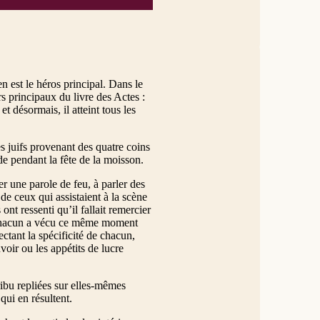
n est le héros principal. Dans le
rs principaux du livre des Actes :
t désormais, il atteint tous les
es juifs provenant des quatre coins
de pendant la fête de la moisson.
er une parole de feu, à parler des
de ceux qui assistaient à la scène
ont ressenti qu’il fallait remercier
Et chacun a vécu ce même moment
ectant la spécificité de chacun,
voir ou les appétits de lucre
tribu repliées sur elles-mêmes
qui en résultent.