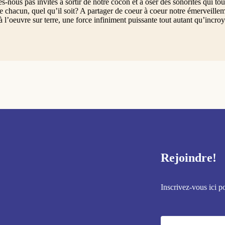
nous pas invités à sortir de notre cocon et à oser des sonorités qui touc
de chacun, quel qu’il soit? A partager de coeur à coeur notre émerveillem
l’oeuvre sur terre, une force infiniment puissante tout autant qu’incroy
Rejoindre!
Inscrivez-vous ici p