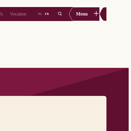
+
és
Vocation
Menu
NL
FR