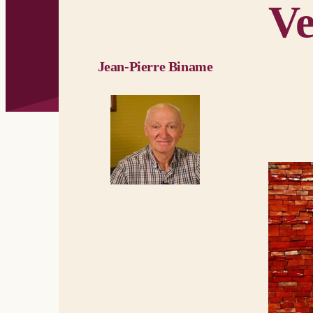
Ve
Jean-Pierre Biname
Photo: Pixab
Actes d
Venue de 
01 Quand a
Soudain un