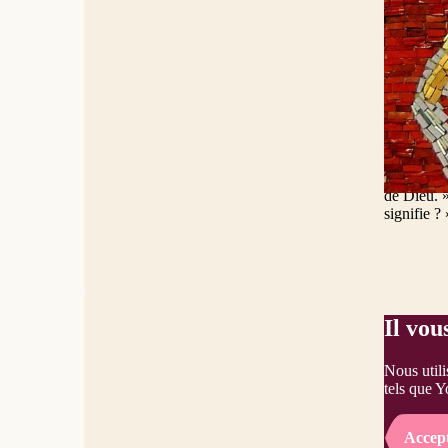
entière. 0
chacun d’e
s’exprimai
nations so
en pleine 
stupéfacti
fait-il qu
Élamites, 
10 de la 
11 Juifs d
de Dieu. »
signifie ?
Il vou
Nous utili
tels que Y
Accep