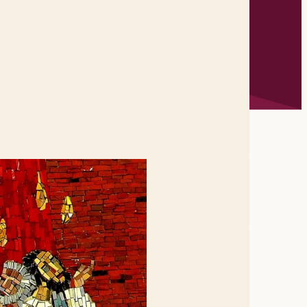
vaient réunis tous ensemble. 02
taient assis en fut remplie tout