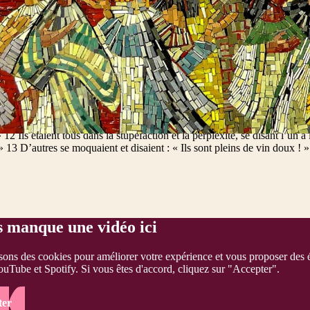
3 Alors leur apparurent des langues qu’on aurait dites de feu, qui se part
ux. 04 Tous furent remplis d’Esprit Saint : ils se mirent à parler en d’a
t selon le don de l’Esprit. 05 Or, il y avait, résidant à Jérusalem, des Jui
us le ciel. 06 Lorsque ceux-ci entendirent la voix qui retentissait, ils se 
confusion parce que chacun d’eux entendait dans son propre dialecte ce
on et l’émerveillement, ils disaient : « Ces gens qui parlent ne sont-ils
e chacun de nous les entende dans son propre dialecte, sa langue materne
habitants de la Mésopotamie, de la Judée et de la Cappadoce, de la prov
Phrygie et de la Pamphylie, de l’Égypte et des contrées de Libye proch
e naissance et convertis, Crétois et Arabes, tous nous les entendons par
 12 Ils étaient tous dans la stupéfaction et la perplexité, se disant l’un à
 » 13 D’autres se moquaient et disaient : « Ils sont pleins de vin doux ! »
s manque une vidéo ici
sons des cookies pour améliorer votre expérience et vous proposer des 
ouTube et Spotify. Si vous êtes d'accord, cliquez sur "Accepter".
ter