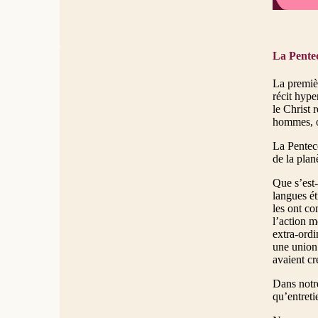
La Pente
La premièr
récit hype
le Christ 
hommes, où
La Pentecô
de la plan
Que s’est-
langues ét
les ont co
l’action 
extra-ordi
une union 
avaient cr
Dans notre
qu’entreti