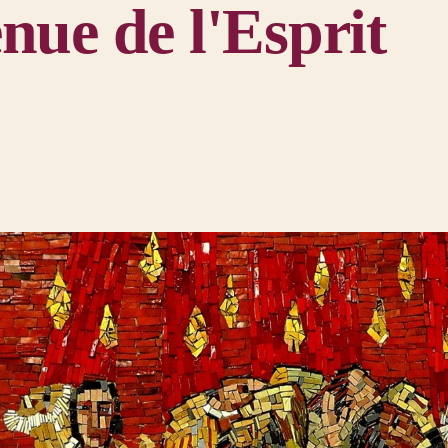
nue de l'Esprit
ay
es Apôtres 2, 1-13
l'Esprit
rriva le jour de la Pentecôte, au terme des cinquante jours, ils se trou
 bruit survint du ciel comme un violent coup de vent : la maison où ils é