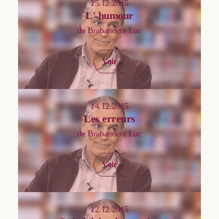
15.12.2015
Cochinaux Philippe
Politique
L' humour
Collin Dominique
de Brabandere Luc
Psychologie
d'Ansembourg Thomas
Sciences
de Béco Réginald
Voir
Sociologie
de Beukelaer Eric
Spiritualité
de Brabandere Luc
Théologie
14.12.2015
De Kezel Jozef
Vie de l'Eglise
Les erreurs
Defourny Jacques
de Brabandere Luc
Delhez Charles
Dewandre Paul
Voir
Di Pede Elena
Engels David
12.12.2015
Feltz Bernard