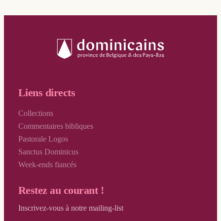
Röhmer Céline
Royannais Patrick
Schaub-Thomas Anne
Schmitt Eric-Emmanuel
Sélis Claude
Servais Olivier
Liens directs
Soupa Anne
Collections
Terlinden Luc
Commentaires bibliques
Pastorale Logos
Thiran Olivier
Sanctus Dominicus
Tonus Myriam
Week-ends fiancés
Torfs Rik
Restez au courant !
Van Hemelrijk Jean
Inscrivez-vous à notre mailing-list
Vandamme Gaëtan et Van Geel Valérie