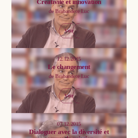
Créativité et innovation
Flichy Odile
de Brabandere Luc
Focant Camille
Geenen Vincent
Voir
George Philippe
Gérard Frank
12.12.2015
Gonzalez Elizabeth
Le changement
Henne Philippe
de Brabandere Luc
Humbeeck Bruno
Jacquemin Dominique
Voir
Janssen Thierry
Job Armel
07.12.2015
Join-Lambert Arnaud
Dialoguer avec la diversité et
Kotsou Ilios