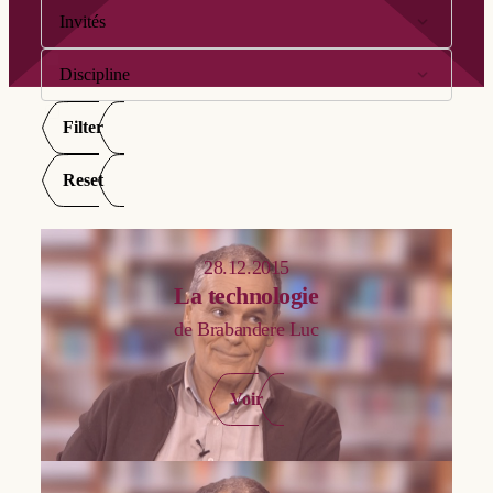
Invités
Discipline
Abdel Gawad Hicham
Andriat Frank
Filter
Anthropologie
Antoine André
Droit
Reset
Bellet Maurice
Économie
Berten Ignace
Ethique
28.12.2015
Bourgine Benoît
La technologie
Exégèse | Ancien Testament
Burnet Régis
de Brabandere Luc
Exégèse | Nouveau Testament
Candiard Adrien
Histoire
Cannuyer Christian
Voir
Littérature
Cardon Nathalie
Patristique
Christians Louis-Léon
Philosophie