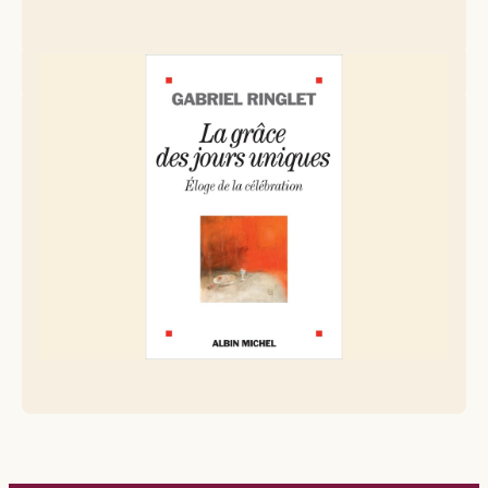
Le professeur Gabriel Ringlet (né en 1944) est un prêtre,
théologien, écrivain et universitaire belge. Ancien vice-
recteur de l’Université catholique de Louvain, où il a
enseigné la communication et la littérature, il s’est distingué
par une réflexion originale à la croisée de la foi chrétienne,
de la culture contemporaine et des enjeux de société.
Ordonné prêtre en 1970, il a exerce un ministère pastoral
marqué par une attention particulière aux rites de passage,
notamment les funérailles. Essayiste prolifique, il est
l’auteur de nombreux ouvrages qui rencontrent un large
public. Par son style sensible et engagé, il contribue à
renouveler le langage religieux et à ouvrir un espace de
dialogue entre croyants et non-croyants.