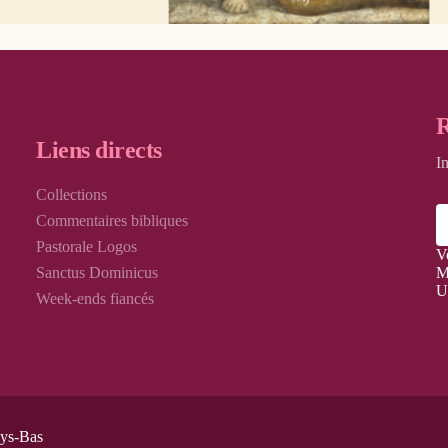
R
Liens directs
I
Collections
Commentaires bibliques
Pastorale Logos
V
Sanctus Dominicus
M
U
Week-ends fiancés
ays-Bas