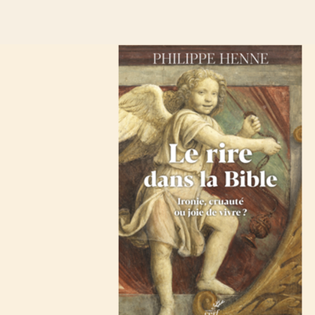
NNE, OP,
Le rire dans la Bible, Ironie, cruauté ou joie de vivre
, Editions du Cerf, 2025
hilippe Henne (né en 1954) est un prêtre dominicain, théologien et univer
e. Membre de l’Ordre des Prêcheurs, il a été ordonné prêtre en 1982. Do
l de ses recherches à l’étude des Pères de l’Église, en particulier Saint Au
 émérite de l'Université catholique de Lille, où il a enseigné la patrologi
 a contribué à former plusieurs générations d’étudiants. Auteur de nombr
ues, il s’est également distingué par un réel souci de vulgarisation, renda
tes fondateurs du christianisme antique. Par la clarté de son exposition e
, il participe à une meilleure compréhension des sources chrétiennes et de