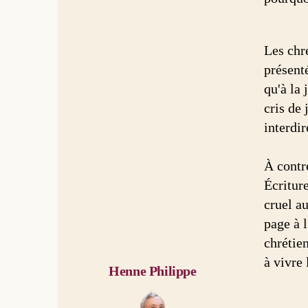
Les chré
présent
qu'à la
cris de 
interdir
À contr
Écriture
cruel au
page à 
chrétie
à vivre 
Henne Philippe