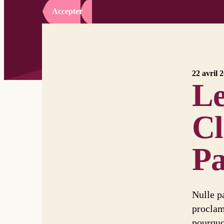
Accepter
22 avril 
Le
Cl
Pa
Nulle pa
proclame
pourquo