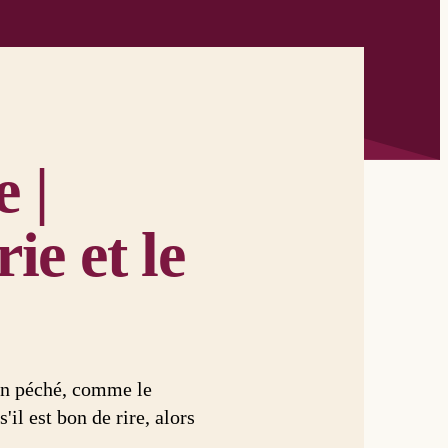
 |
e et le
l un péché, comme le
il est bon de rire, alors