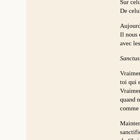
Sur celu
De celui
Aujourd
Il nous
avec les
Sanctus
Vraimen
toi qui 
Vraiment
quand n
comme au
Maintena
sanctifi