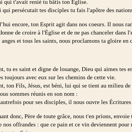
i qui t'avait renié tu bâtis ton Église.
 qui persécutait tes disciples tu fais l'apôtre des nation
’hui encore, ton Esprit agit dans nos coeurs. Il nous ra
 donne de croire à l'Église et de ne pas chanceler dans 
 anges et tous les saints, nous proclamons ta gloire en 
t, tu es saint et digne de louange, Dieu qui aimes tes e
es toujours avec eux sur les chemins de cette vie.
, ton Fils, Jésus, est béni, lui qui se tient au milieu de
ous sommes réunis en son nom :
trefois pour ses disciples, il nous ouvre les Écritures 
nt donc, Père de toute grâce, nous t'en prions, envoie t
e nos offrandes : que ce pain et ce vin deviennent pour 