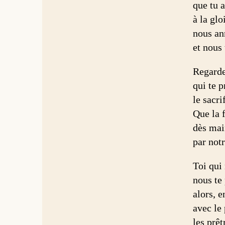
que tu a
à la glo
nous an
et nous 
Regarde
qui te p
le sacri
Que la f
dès mai
par not
Toi qui 
nous te 
alors, e
avec le 
les prêt