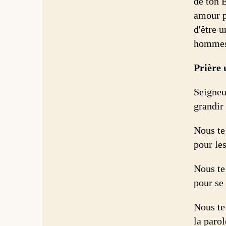
de ton É
amour p
d'être 
hommes q
Prière 
Seigneu
grandir 
Nous te
pour les
Nous te 
pour se 
Nous te 
la parol