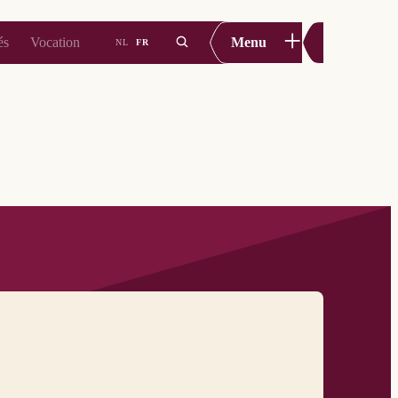
+
és
Vocation
Menu
NL
FR