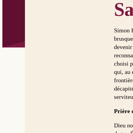
Sa
Simon P
brusques
devenir
reconnaî
choisi 
qui, au 
frontièr
décapité
serviteu
Prière 
Dieu not