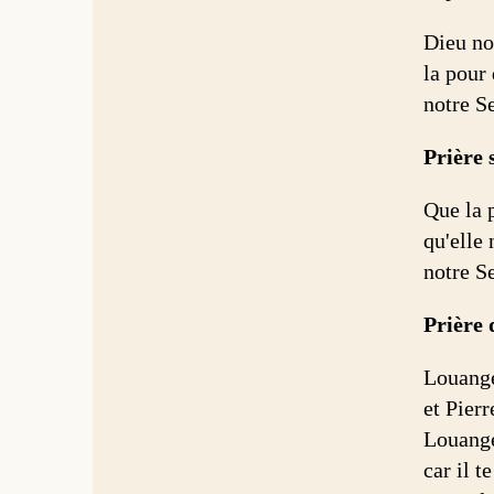
Dieu no
la pour
notre S
Prière 
Que la 
qu'elle 
notre S
Prière 
Louange 
et Pierr
Louange
car il t