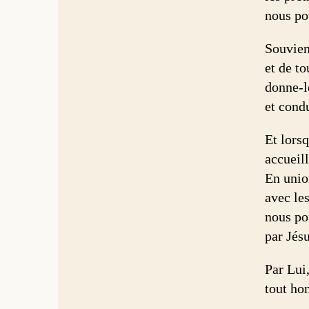
nous po
Souvien
et de to
donne-l
et condu
Et lorsq
accueil
En unio
avec les
nous po
par Jésu
Par Lui,
tout hon