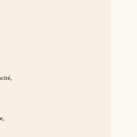
cité,
e,