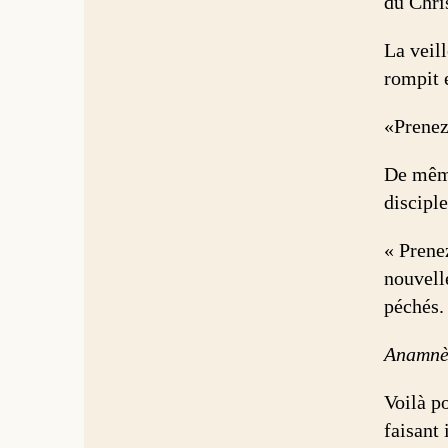
du Chris
La veill
rompit e
«Prenez
De même,
disciple
« Prenez
nouvelle
péchés.
Anamnè
Voilà po
faisant 