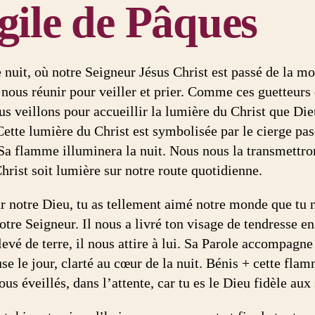
gile de Pâques
 nuit, où notre Seigneur Jésus Christ est passé de la mor
à nous réunir pour veiller et prier. Comme ces guetteurs
us veillons pour accueillir la lumière du Christ que Die
Cette lumière du Christ est symbolisée par le cierge pa
 Sa flamme illuminera la nuit. Nous nous la transmettron
hrist soit lumière sur notre route quotidienne.
r notre Dieu, tu as tellement aimé notre monde que tu n
otre Seigneur. Il nous a livré ton visage de tendresse en
levé de terre, il nous attire à lui. Sa Parole accompagn
e le jour, clarté au cœur de la nuit. Bénis + cette flamm
us éveillés, dans l’attente, car tu es le Dieu fidèle aux 