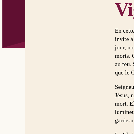
Vi
En cette
invite 
jour, no
morts. 
au feu.
que le C
Seigneu
Jésus, n
mort. E
lumineus
garde-no