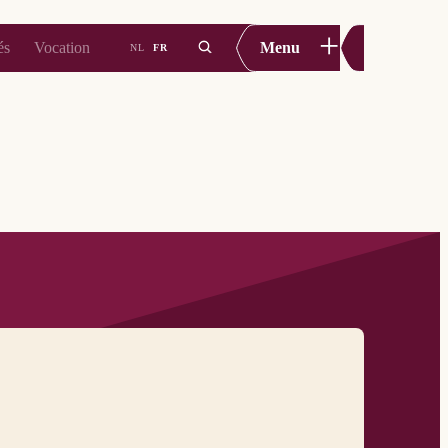
+
és
Vocation
Menu
NL
FR