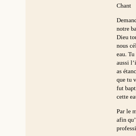
Chant
Demando
notre b
Dieu tou
nous cé
eau. Tu 
aussi l’
as étanc
que tu v
fut bap
cette e
Par le 
afin qu
professi