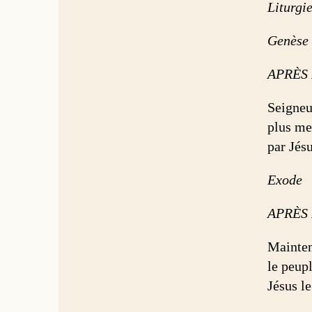
Liturgi
Genèse
APRÈS
Seigneu
plus me
par Jés
Exode
APRÈS
Mainten
le peup
Jésus le