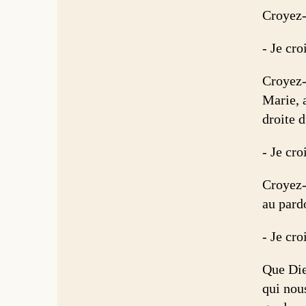
Croyez-v
- Je cro
Croyez-
Marie, a
droite d
- Je cro
Croyez-
au pardo
- Je cro
Que Die
qui nous