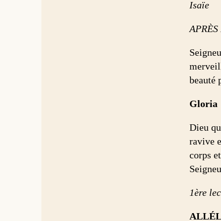
Isaïe
APRÈS 
Seigneu
merveill
beauté p
Gloria
Dieu qui
ravive e
corps et
Seigneu
1ère lec
ALLÉL