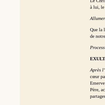
Le Chri
à lui, l
Allumer
Que la l
de notre
Process
EXUL
Après l
cœur pa
Emervei
Père, ac
partager