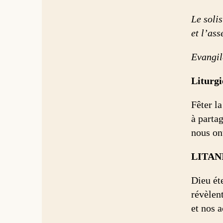
Le solis
et l’as
Evangil
Liturgi
Fêter la
à partag
nous on
LITAN
Dieu éte
révèlen
et nos a