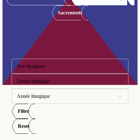
Sacrements
Filtre:
Jour liturgique
Temps liturgique
10ème dimanche
11ème dimanche
Année liturgique
Avent
12ème dimanche
Carême
Filter
Année A
13ème dimanche
Pentecôte
Année B
Reset
14ème dimanche
Semaine Sainte
Année C
15ème dimanche