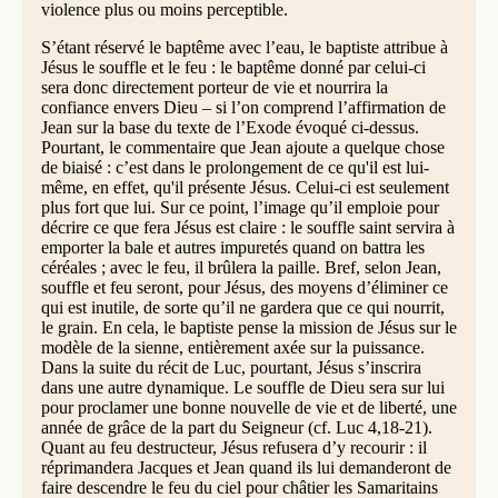
violence plus ou moins perceptible.
S’étant réservé le baptême avec l’eau, le baptiste attribue à
Jésus le souffle et le feu : le baptême donné par celui-ci
sera donc directement porteur de vie et nourrira la
confiance envers Dieu – si l’on comprend l’affirmation de
Jean sur la base du texte de l’Exode évoqué ci-dessus.
Pourtant, le commentaire que Jean ajoute a quelque chose
de biaisé : c’est dans le prolongement de ce qu'il est lui-
même, en effet, qu'il présente Jésus. Celui-ci est seulement
plus fort que lui. Sur ce point, l’image qu’il emploie pour
décrire ce que fera Jésus est claire : le souffle saint servira à
emporter la bale et autres impuretés quand on battra les
céréales ; avec le feu, il brûlera la paille. Bref, selon Jean,
souffle et feu seront, pour Jésus, des moyens d’éliminer ce
qui est inutile, de sorte qu’il ne gardera que ce qui nourrit,
le grain. En cela, le baptiste pense la mission de Jésus sur le
modèle de la sienne, entièrement axée sur la puissance.
Dans la suite du récit de Luc, pourtant, Jésus s’inscrira
dans une autre dynamique. Le souffle de Dieu sera sur lui
pour proclamer une bonne nouvelle de vie et de liberté, une
année de grâce de la part du Seigneur (cf. Luc 4,18-21).
Quant au feu destructeur, Jésus refusera d’y recourir : il
réprimandera Jacques et Jean quand ils lui demanderont de
faire descendre le feu du ciel pour châtier les Samaritains