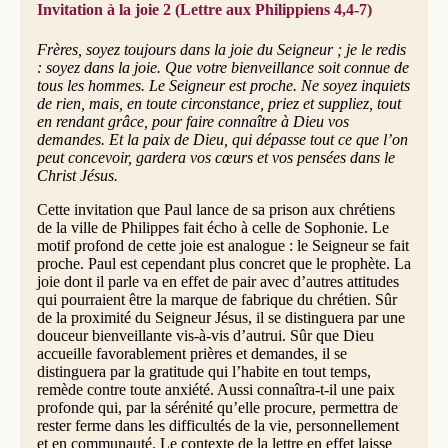
Invitation à la joie 2 (Lettre aux Philippiens 4,4-7)
Frères, soyez toujours dans la joie du Seigneur ; je le redis
: soyez dans la joie. Que votre bienveillance soit connue de
tous les hommes. Le Seigneur est proche. Ne soyez inquiets
de rien, mais, en toute circonstance, priez et suppliez, tout
en rendant grâce, pour faire connaître à Dieu vos
demandes. Et la paix de Dieu, qui dépasse tout ce que l’on
peut concevoir, gardera vos cœurs et vos pensées dans le
Christ Jésus.
Cette invitation que Paul lance de sa prison aux chrétiens
de la ville de Philippes fait écho à celle de Sophonie. Le
motif profond de cette joie est analogue : le Seigneur se fait
proche. Paul est cependant plus concret que le prophète. La
joie dont il parle va en effet de pair avec d’autres attitudes
qui pourraient être la marque de fabrique du chrétien. Sûr
de la proximité du Seigneur Jésus, il se distinguera par une
douceur bienveillante vis-à-vis d’autrui. Sûr que Dieu
accueille favorablement prières et demandes, il se
distinguera par la gratitude qui l’habite en tout temps,
remède contre toute anxiété. Aussi connaîtra-t-il une paix
profonde qui, par la sérénité qu’elle procure, permettra de
rester ferme dans les difficultés de la vie, personnellement
et en communauté. Le contexte de la lettre en effet laisse