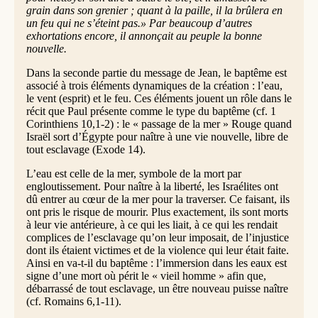
grain dans son grenier ; quant à la paille, il la brûlera en
un feu qui ne s’éteint pas.» Par beaucoup d’autres
exhortations encore, il annonçait au peuple la bonne
nouvelle.
Dans la seconde partie du message de Jean, le baptême est
associé à trois éléments dynamiques de la création : l’eau,
le vent (esprit) et le feu. Ces éléments jouent un rôle dans le
récit que Paul présente comme le type du baptême (cf. 1
Corinthiens 10,1-2) : le « passage de la mer » Rouge quand
Israël sort d’Égypte pour naître à une vie nouvelle, libre de
tout esclavage (Exode 14).
L’eau est celle de la mer, symbole de la mort par
engloutissement. Pour naître à la liberté, les Israélites ont
dû entrer au cœur de la mer pour la traverser. Ce faisant, ils
ont pris le risque de mourir. Plus exactement, ils sont morts
à leur vie antérieure, à ce qui les liait, à ce qui les rendait
complices de l’esclavage qu’on leur imposait, de l’injustice
dont ils étaient victimes et de la violence qui leur était faite.
Ainsi en va-t-il du baptême : l’immersion dans les eaux est
signe d’une mort où périt le « vieil homme » afin que,
débarrassé de tout esclavage, un être nouveau puisse naître
(cf. Romains 6,1-11).