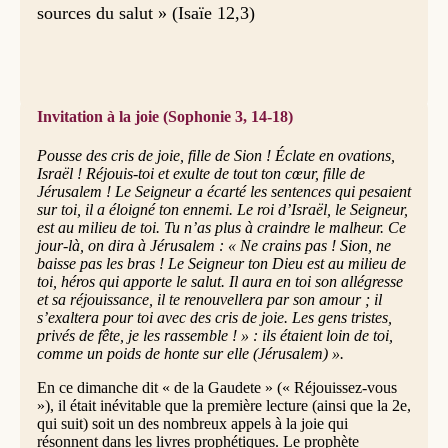
sources du salut » (Isaïe 12,3)
Invitation à la joie (Sophonie 3, 14-18)
Pousse des cris de joie, fille de Sion ! Éclate en ovations,
Israël ! Réjouis-toi et exulte de tout ton cœur, fille de
Jérusalem ! Le Seigneur a écarté les sentences qui pesaient
sur toi, il a éloigné ton ennemi. Le roi d’Israël, le Seigneur,
est au milieu de toi. Tu n’as plus à craindre le malheur. Ce
jour-là, on dira à Jérusalem : « Ne crains pas ! Sion, ne
baisse pas les bras ! Le Seigneur ton Dieu est au milieu de
toi, héros qui apporte le salut. Il aura en toi son allégresse
et sa réjouissance, il te renouvellera par son amour ; il
s’exaltera pour toi avec des cris de joie. Les gens tristes,
privés de fête, je les rassemble ! » : ils étaient loin de toi,
comme un poids de honte sur elle (Jérusalem) ».
En ce dimanche dit « de la Gaudete » (« Réjouissez-vous
»), il était inévitable que la première lecture (ainsi que la 2e,
qui suit) soit un des nombreux appels à la joie qui
résonnent dans les livres prophétiques. Le prophète