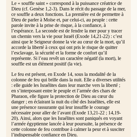
Le « souffle saint » correspond à la puissance créatrice de
Dieu (cf. Genèse 1,2-3). Dans le récit du passage de la mer,
ce souffle a deux fonctions. La première est de permettre à
Dieu de parler à Moïse et, par celui-ci, au peuple : cette
parole invite à la prise de risque, à la confiance, à
l’espérance. La seconde est de fendre la mer pour y tracer
un chemin vers la vie pour Israël (Exode 14,21-22) : c’est
ainsi que le Seigneur donne la vie au cœur de la mort, qu’il
accorde la liberté à ceux qui ont pris le risque de quitter
l’esclavage, la sécurité et la forme de confort qu’il
représente. Si l’eau revêt un caractère négatif (la mort), le
souffle est un élément positif (la vie).
Le feu est présent, en Exode 14, sous la modalité de la
colonne de feu qui brille dans la nuit. Elle a diverses utilités
: elle guide les Israélites dans leur marche vers la liberté ;
en s’interposant entre le peuple et l’armée des chars de
Pharaon, elle figure la protection de Dieu au cœur du
danger ; en éclairant la nuit du côté des Israélites, elle est
une présence rassurante qui leur insuffle le courage
nécessaire pour aller de l’avant (Exode 13,21-22 ; 14,19-
20). Ainsi, alors que les Israélites sont paniqués en voyant
l’armée égyptienne lancée à leur poursuite, la présence de
cette colonne de feu contribue à calmer la peur et à susciter
l’indispensable confiance en Dieu.