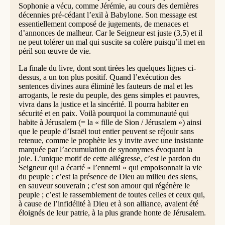
Sophonie a vécu, comme Jérémie, au cours des dernières
décennies pré-cédant l’exil à Babylone. Son message est
essentiellement composé de jugements, de menaces et
d’annonces de malheur. Car le Seigneur est juste (3,5) et il
ne peut tolérer un mal qui suscite sa colère puisqu’il met en
péril son œuvre de vie.
La finale du livre, dont sont tirées les quelques lignes ci-
dessus, a un ton plus positif. Quand l’exécution des
sentences divines aura éliminé les fauteurs de mal et les
arrogants, le reste du peuple, des gens simples et pauvres,
vivra dans la justice et la sincérité. Il pourra habiter en
sécurité et en paix. Voilà pourquoi la communauté qui
habite à Jérusalem (= la « fille de Sion / Jérusalem ») ainsi
que le peuple d’Israël tout entier peuvent se réjouir sans
retenue, comme le prophète les y invite avec une insistante
marquée par l’accumulation de synonymes évoquant la
joie. L’unique motif de cette allégresse, c’est le pardon du
Seigneur qui a écarté « l’ennemi » qui empoisonnait la vie
du peuple ; c’est la présence de Dieu au milieu des siens,
en sauveur souverain ; c’est son amour qui régénère le
peuple ; c’est le rassemblement de toutes celles et ceux qui,
à cause de l’infidélité à Dieu et à son alliance, avaient été
éloignés de leur patrie, à la plus grande honte de Jérusalem.