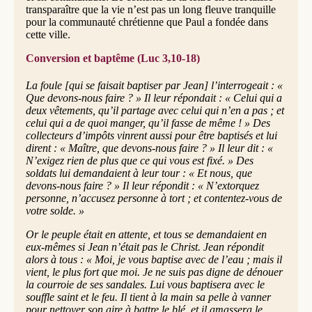
transparaître que la vie n’est pas un long fleuve tranquille
pour la communauté chrétienne que Paul a fondée dans
cette ville.
Conversion et baptême (Luc 3,10-18)
La foule [qui se faisait baptiser par Jean] l’interrogeait : «
Que devons-nous faire ? » Il leur répondait : « Celui qui a
deux vêtements, qu’il partage avec celui qui n’en a pas ; et
celui qui a de quoi manger, qu’il fasse de même ! » Des
collecteurs d’impôts vinrent aussi pour être baptisés et lui
dirent : « Maître, que devons-nous faire ? » Il leur dit : «
N’exigez rien de plus que ce qui vous est fixé. » Des
soldats lui demandaient à leur tour : « Et nous, que
devons-nous faire ? » Il leur répondit : « N’extorquez
personne, n’accusez personne à tort ; et contentez-vous de
votre solde. »
Or le peuple était en attente, et tous se demandaient en
eux-mêmes si Jean n’était pas le Christ. Jean répondit
alors à tous : « Moi, je vous baptise avec de l’eau ; mais il
vient, le plus fort que moi. Je ne suis pas digne de dénouer
la courroie de ses sandales. Lui vous baptisera avec le
souffle saint et le feu. Il tient à la main sa pelle à vanner
pour nettoyer son aire à battre le blé, et il amassera le