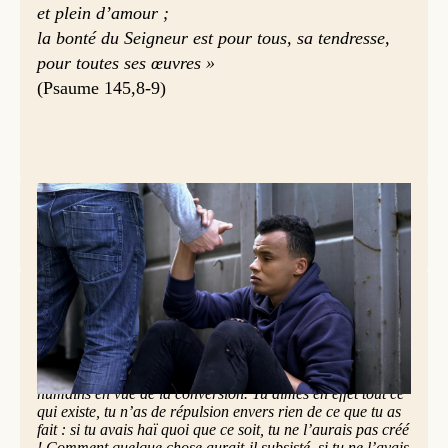
et plein d’amour ;
la bonté du Seigneur est pour tous, sa tendresse,
pour toutes ses œuvres »
(Psaume 145,8-9)
© iStock
Un Maître aimant (Sagesse de Salomon 11,22–12,2)
[
Seigneur,] le monde entier est devant toi comme un rien
sur la balance, comme la goutte de rosée matinale qui
descend sur la terre. Pourtant, tu as pitié de tous, parce
que tu peux tout. Tu fermes les yeux sur les péchés des
humains en vue de la conversion. Tu aimes en effet tout ce
qui existe, tu n’as de répulsion envers rien de ce que tu as
fait : si tu avais haï quoi que ce soit, tu ne l’aurais pas créé
! Comment quelque chose aurait-il subsisté, si tu ne l’avais