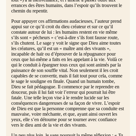
errances des êtres humains, dans l’espoir qu’ils trouvent le
chemin du repentir.
Pour appuyer ces affirmations audacieuses, l’auteur prend
appui sur ce qu’il croit du dieu créateur et sur ce qu’il
constate autour de lui : les humains restent en vie même
s’ils sont « pécheurs » c’est-à-dire s’ils font fausse route,
s’ils chutent. Le sage y voit le signe que Dieu aime toutes
les créatures, qu’il est un « maître ami des vivants »,
incapable de haïr ou d’éprouver de la répugnance pour
ceux que lui-même a faits en les appelant à la vie. Voilà ce
qui le conduit à épargner tous ceux qui sont animés par la
puissance de son souffle vital. Non seulement il les croit
capables de se convertir, mais il fait tout pour cela, comme
le sage le souligne en finale. Quand un humain tombe,
Dieu se fait pédagogue. Il commence par le reprendre en
douceur, puis il lui fait voir l’erreur qui pourrait lui être
fatale. Une telle leçon vise à le rendre lucide sur les
conséquences dangereuses de sa façon de vivre. L’espoir
de Dieu est que la personne comprenne que sa conduite est
mauvaise, voire méchante, et que, ayant ainsi ouvert les
yeux, elle s’en détourne pour se tourner avec confiance
vers le dieu ami de la vie et des vivants.
Un peu plus loin, le sage poursuit la même réflexion : «
Ta