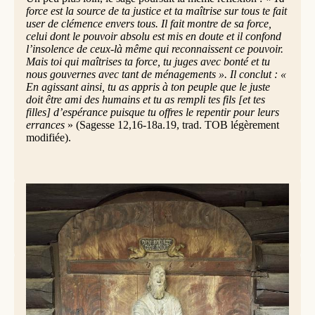
force est la source de ta justice et ta maîtrise sur tous te fait
user de clémence envers tous. Il fait montre de sa force,
celui dont le pouvoir absolu est mis en doute et il confond
l’insolence de ceux-là même qui reconnaissent ce pouvoir.
Mais toi qui maîtrises ta force, tu juges avec bonté et tu
nous gouvernes avec tant de ménagements ». Il conclut : «
En agissant ainsi, tu as appris à ton peuple que le juste
doit être ami des humains et tu as rempli tes fils [et tes
filles] d’espérance puisque tu offres le repentir pour leurs
errances
» (Sagesse 12,16-18a.19, trad. TOB légèrement
modifiée).
Zachée repentant, église de Sodorp, Vinstra, Norvège © Wolfmann | Wikimedia
Commons (CC BY-SA 4.0)
Trois regards sur Zachée (Luc 19,1-10)
Entré dans Jéricho, Jésus la traversait. Or, il y avait un
homme du nom de Zachée ; il était le chef des collecteurs