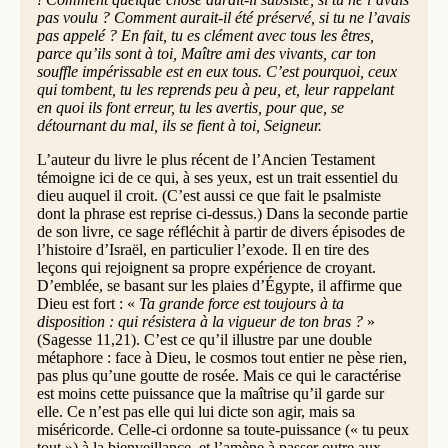
pas voulu ? Comment aurait-il été préservé, si tu ne l’avais
pas appelé ? En fait, tu es clément avec tous les êtres,
parce qu’ils sont à toi, Maître ami des vivants, car ton
souffle impérissable est en eux tous. C’est pourquoi, ceux
qui tombent, tu les reprends peu à peu, et, leur rappelant
en quoi ils font erreur, tu les avertis, pour que, se
détournant du mal, ils se fient à toi, Seigneur.
L’auteur du livre le plus récent de l’Ancien Testament
témoigne ici de ce qui, à ses yeux, est un trait essentiel du
dieu auquel il croit. (C’est aussi ce que fait le psalmiste
dont la phrase est reprise ci-dessus.) Dans la seconde partie
de son livre, ce sage réfléchit à partir de divers épisodes de
l’histoire d’Israël, en particulier l’exode. Il en tire des
leçons qui rejoignent sa propre expérience de croyant.
D’emblée, se basant sur les plaies d’Égypte, il affirme que
Dieu est fort : «
Ta grande force est toujours à ta
disposition : qui résistera à la vigueur de ton bras ?
»
(Sagesse 11,21). C’est ce qu’il illustre par une double
métaphore : face à Dieu, le cosmos tout entier ne pèse rien,
pas plus qu’une goutte de rosée. Mais ce qui le caractérise
est moins cette puissance que la maîtrise qu’il garde sur
elle. Ce n’est pas elle qui lui dicte son agir, mais sa
miséricorde. Celle-ci ordonne sa toute-puissance (« tu peux
tout ») à la bienveillance, et l’amène à passer outre aux