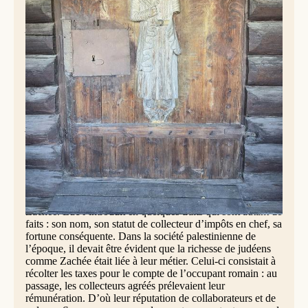
d’impôts et il était riche. Il cherchait à voir qui était Jésus,
mais il ne le pouvait pas à cause de la foule, car il était de
petite taille. Il courut donc en avant et grimpa sur un
sycomore pour voir Jésus qui allait passer par là. Quand il
arriva à cet endroit, Jésus leva les yeux et lui dit : «
Zachée, descends vite : aujourd’hui il faut que j’aille
demeurer dans ta maison. » Vite, il descendit et reçut Jésus
avec joie. Voyant cela, tous récriminaient en murmurant :
« Il est allé loger chez un homme pécheur. » Zachée,
debout, dit au Seigneur : « Voici, Seigneur, je fais don aux
pauvres de la moitié de mes biens, et si j’ai fait du tort à
quelqu’un, je lui rends quatre fois plus. » Alors Jésus lui dit
: « Aujourd’hui, le salut est arrivé pour cette maison, car
lui aussi est un fils d’Abraham. En effet, le Fils de
l’humain est venu chercher et sauver ce qui est perdu. »
Ce bref récit oppose trois façons de voir un même homme,
Zachée. Luc l’introduit en quelques traits qui sont autant de
faits : son nom, son statut de collecteur d’impôts en chef, sa
fortune conséquente. Dans la société palestinienne de
l’époque, il devait être évident que la richesse de judéens
comme Zachée était liée à leur métier. Celui-ci consistait à
récolter les taxes pour le compte de l’occupant romain : au
passage, les collecteurs agréés prélevaient leur
rémunération. D’où leur réputation de collaborateurs et de