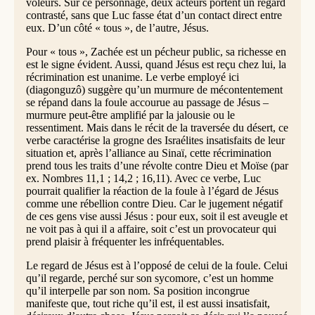
voleurs. Sur ce personnage, deux acteurs portent un regard
contrasté, sans que Luc fasse état d’un contact direct entre
eux. D’un côté « tous », de l’autre, Jésus.
Pour « tous », Zachée est un pécheur public, sa richesse en
est le signe évident. Aussi, quand Jésus est reçu chez lui, la
récrimination est unanime. Le verbe employé ici
(diagonguzô) suggère qu’un murmure de mécontentement
se répand dans la foule accourue au passage de Jésus –
murmure peut-être amplifié par la jalousie ou le
ressentiment. Mais dans le récit de la traversée du désert, ce
verbe caractérise la grogne des Israélites insatisfaits de leur
situation et, après l’alliance au Sinaï, cette récrimination
prend tous les traits d’une révolte contre Dieu et Moïse (par
ex. Nombres 11,1 ; 14,2 ; 16,11). Avec ce verbe, Luc
pourrait qualifier la réaction de la foule à l’égard de Jésus
comme une rébellion contre Dieu. Car le jugement négatif
de ces gens vise aussi Jésus : pour eux, soit il est aveugle et
ne voit pas à qui il a affaire, soit c’est un provocateur qui
prend plaisir à fréquenter les infréquentables.
Le regard de Jésus est à l’opposé de celui de la foule. Celui
qu’il regarde, perché sur son sycomore, c’est un homme
qu’il interpelle par son nom. Sa position incongrue
manifeste que, tout riche qu’il est, il est aussi insatisfait,