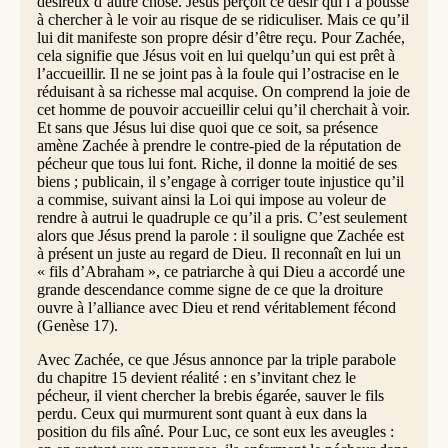
désireux d’autre chose. Jésus perçoit ce désir qui l’a poussé
à chercher à le voir au risque de se ridiculiser. Mais ce qu’il
lui dit manifeste son propre désir d’être reçu. Pour Zachée,
cela signifie que Jésus voit en lui quelqu’un qui est prêt à
l’accueillir. Il ne se joint pas à la foule qui l’ostracise en le
réduisant à sa richesse mal acquise. On comprend la joie de
cet homme de pouvoir accueillir celui qu’il cherchait à voir.
Et sans que Jésus lui dise quoi que ce soit, sa présence
amène Zachée à prendre le contre-pied de la réputation de
pécheur que tous lui font. Riche, il donne la moitié de ses
biens ; publicain, il s’engage à corriger toute injustice qu’il
a commise, suivant ainsi la Loi qui impose au voleur de
rendre à autrui le quadruple ce qu’il a pris. C’est seulement
alors que Jésus prend la parole : il souligne que Zachée est
à présent un juste au regard de Dieu. Il reconnaît en lui un
« fils d’Abraham », ce patriarche à qui Dieu a accordé une
grande descendance comme signe de ce que la droiture
ouvre à l’alliance avec Dieu et rend véritablement fécond
(Genèse 17).
Avec Zachée, ce que Jésus annonce par la triple parabole
du chapitre 15 devient réalité : en s’invitant chez le
pécheur, il vient chercher la brebis égarée, sauver le fils
perdu. Ceux qui murmurent sont quant à eux dans la
position du fils aîné. Pour Luc, ce sont eux les aveugles :