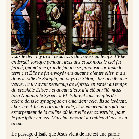
passage du livre d’Isaïe, Jésus] se mit à leur dire : «
Aujourd’hui s’accomplit cette Écriture que vous venez
d’entendre ». Tous lui rendaient témoignage et s’étonnaient
des paroles de grâce qui sortaient de sa bouche. Ils
disaient : « N’est-ce pas là le fils de Joseph ? » Et il leur
dit : « Sûrement vous allez me citer ce dicton : “Médecin,
guéris-toi toi-même”, [et me dire :] “Nous avons appris ce
qui s’est passé à Capharnaüm : fais donc de même ici
dans ta patrie !” » Et il dit : « Amen, je vous le dis : aucun
prophète n’est bien accueilli dans sa patrie. Et en vérité, je
vous le dis : il y avait beaucoup de veuves au temps d’Élie
en Israël, lorsque pendant trois ans et six mois le ciel fut
fermé, quand une grande famine se produisit sur toute la
terre ; et Élie ne fut envoyé vers aucune d’entre elles, mais
dans la ville de Sarepta, au pays de Sidon, chez une femme
veuve. Et il y avait beaucoup de lépreux en Israël au temps
du prophète Élisée ; et aucun d’eux n’a été purifié, mais
bien Naaman le Syrien. » Et ils furent tous remplis de
colère dans la synagogue en entendant cela. Ils se levèrent,
chassèrent Jésus hors de la ville, et le menèrent jusqu’à un
escarpement de la colline où leur ville est construite, pour
le précipiter en bas. Mais lui, passant au milieu d’eux, s’en
allait.
Le passage d’Isaïe que Jésus vient de lire est une parole