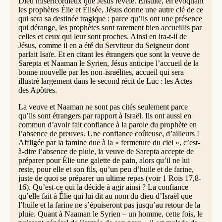
Dieu miséricordieux que Jésus révèle. Ensuite, en évoquant
les prophètes Élie et Élisée, Jésus donne une autre clé de ce
qui sera sa destinée tragique : parce qu’ils ont une présence
qui dérange, les prophètes sont rarement bien accueillis par
celles et ceux qui leur sont proches. Ainsi en ira-t-il de
Jésus, comme il en a été du Serviteur du Seigneur dont
parlait Isaïe. Et en citant les étrangers que sont la veuve de
Sarepta et Naaman le Syrien, Jésus anticipe l’accueil de la
bonne nouvelle par les non-israélites, accueil qui sera
illustré largement dans le second récit de Luc : les Actes
des Apôtres.
La veuve et Naaman ne sont pas cités seulement parce
qu’ils sont étrangers par rapport à Israël. Ils ont aussi en
commun d’avoir fait confiance à la parole du prophète en
l’absence de preuves. Une confiance coûteuse, d’ailleurs !
Affligée par la famine due à la « fermeture du ciel », c’est-
à-dire l’absence de pluie, la veuve de Sarepta accepte de
préparer pour Élie une galette de pain, alors qu’il ne lui
reste, pour elle et son fils, qu’un peu d’huile et de farine,
juste de quoi se préparer un ultime repas (voir 1 Rois 17,8-
16). Qu’est-ce qui la décide à agir ainsi ? La confiance
qu’elle fait à Élie qui lui dit au nom du dieu d’Israël que
l’huile et la farine ne s’épuiseront pas jusqu’au retour de la
pluie. Quant à Naaman le Syrien – un homme, cette fois, le