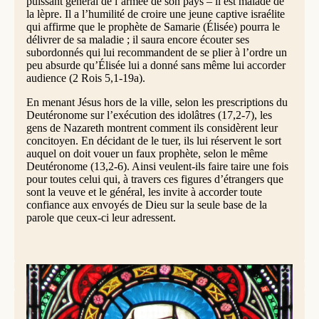
puissant général de l’armée de son pays – il est malade de
la lèpre. Il a l’humilité de croire une jeune captive israélite
qui affirme que le prophète de Samarie (Élisée) pourra le
délivrer de sa maladie ; il saura encore écouter ses
subordonnés qui lui recommandent de se plier à l’ordre un
peu absurde qu’Élisée lui a donné sans même lui accorder
audience (2 Rois 5,1-19a).
En menant Jésus hors de la ville, selon les prescriptions du
Deutéronome sur l’exécution des idolâtres (17,2-7), les
gens de Nazareth montrent comment ils considèrent leur
concitoyen. En décidant de le tuer, ils lui réservent le sort
auquel on doit vouer un faux prophète, selon le même
Deutéronome (13,2-6). Ainsi veulent-ils faire taire une fois
pour toutes celui qui, à travers ces figures d’étrangers que
sont la veuve et le général, les invite à accorder toute
confiance aux envoyés de Dieu sur la seule base de la
parole que ceux-ci leur adressent.
Le prophète et son dieu (Jérémie 1,4-5.17-19)