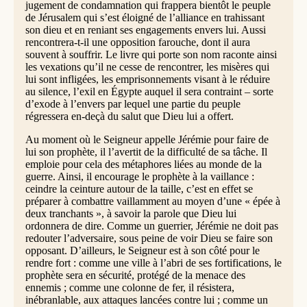
jugement de condamnation qui frappera bientôt le peuple
de Jérusalem qui s’est éloigné de l’alliance en trahissant
son dieu et en reniant ses engagements envers lui. Aussi
rencontrera-t-il une opposition farouche, dont il aura
souvent à souffrir. Le livre qui porte son nom raconte ainsi
les vexations qu’il ne cesse de rencontrer, les misères qui
lui sont infligées, les emprisonnements visant à le réduire
au silence, l’exil en Égypte auquel il sera contraint – sorte
d’exode à l’envers par lequel une partie du peuple
régressera en-deçà du salut que Dieu lui a offert.
Au moment où le Seigneur appelle Jérémie pour faire de
lui son prophète, il l’avertit de la difficulté de sa tâche. Il
emploie pour cela des métaphores liées au monde de la
guerre. Ainsi, il encourage le prophète à la vaillance :
ceindre la ceinture autour de la taille, c’est en effet se
préparer à combattre vaillamment au moyen d’une « épée à
deux tranchants », à savoir la parole que Dieu lui
ordonnera de dire. Comme un guerrier, Jérémie ne doit pas
redouter l’adversaire, sous peine de voir Dieu se faire son
opposant. D’ailleurs, le Seigneur est à son côté pour le
rendre fort : comme une ville à l’abri de ses fortifications, le
prophète sera en sécurité, protégé de la menace des
ennemis ; comme une colonne de fer, il résistera,
inébranlable, aux attaques lancées contre lui ; comme un