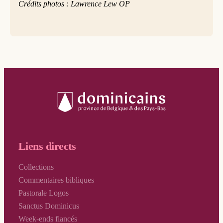
Crédits photos : Lawrence Lew OP
Liens directs
Collections
Commentaires bibliques
Pastorale Logos
Sanctus Dominicus
Week-ends fiancés