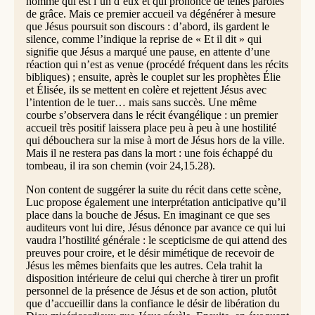
homme qui est l’un d’eux et qui prononce de telles paroles
de grâce. Mais ce premier accueil va dégénérer à mesure
que Jésus poursuit son discours : d’abord, ils gardent le
silence, comme l’indique la reprise de « Et il dit » qui
signifie que Jésus a marqué une pause, en attente d’une
réaction qui n’est as venue (procédé fréquent dans les récits
bibliques) ; ensuite, après le couplet sur les prophètes Élie
et Élisée, ils se mettent en colère et rejettent Jésus avec
l’intention de le tuer… mais sans succès. Une même
courbe s’observera dans le récit évangélique : un premier
accueil très positif laissera place peu à peu à une hostilité
qui débouchera sur la mise à mort de Jésus hors de la ville.
Mais il ne restera pas dans la mort : une fois échappé du
tombeau, il ira son chemin (voir 24,15.28).
Non content de suggérer la suite du récit dans cette scène,
Luc propose également une interprétation anticipative qu’il
place dans la bouche de Jésus. En imaginant ce que ses
auditeurs vont lui dire, Jésus dénonce par avance ce qui lui
vaudra l’hostilité générale : le scepticisme de qui attend des
preuves pour croire, et le désir mimétique de recevoir de
Jésus les mêmes bienfaits que les autres. Cela trahit la
disposition intérieure de celui qui cherche à tirer un profit
personnel de la présence de Jésus et de son action, plutôt
que d’accueillir dans la confiance le désir de libération du