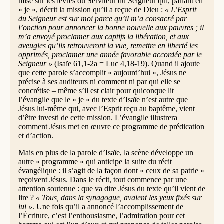
mise sur les lèvres du Serviteur du Seigneur qui, parlant en
« je », décrit la mission qu’il a reçue de Dieu :
« L’Esprit
du Seigneur est sur moi parce qu’il m’a consacré par
l’onction pour annoncer la bonne nouvelle aux pauvres ; il
m’a envoyé proclamer aux captifs la libération, et aux
aveugles qu’ils retrouveront la vue, remettre en liberté les
opprimés, proclamer une année favorable accordée par le
Seigneur »
(Isaïe 61,1-2a = Luc 4,18-19). Quand il ajoute
que cette parole s’accomplit « aujourd’hui », Jésus ne
précise à ses auditeurs ni comment ni par qui elle se
concrétise – même s’il est clair pour quiconque lit
l’évangile que le « je » du texte d’Isaïe n’est autre que
Jésus lui-même qui, avec l’Esprit reçu au baptême, vient
d’être investi de cette mission. L’évangile illustrera
comment Jésus met en œuvre ce programme de prédication
et d’action.
Mais en plus de la parole d’Isaïe, la scène développe un
autre « programme » qui anticipe la suite du récit
évangélique : il s’agit de la façon dont « ceux de sa patrie »
reçoivent Jésus. Dans le récit, tout commence par une
attention soutenue : que va dire Jésus du texte qu’il vient de
lire ?
« Tous, dans la synagogue, avaient les yeux fixés sur
lui »
. Une fois qu’il a annoncé l’accomplissement de
l’Écriture, c’est l’enthousiasme, l’admiration pour cet