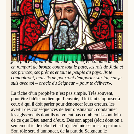
[Au temps de Josias,] la parole du Seigneur me fut
adressée : « Avant de te façonner dans le ventre de ta mère,
je te connaissais ; avant que tu sortes de la matrice, je t’ai
rendu saint ; je t’ai placé comme prophète pour les
nations.
[…]
Toi, mets ta ceinture à des reins et lève-toi, dis à leur
intention tout ce que je t’ordonnerai. Ne tremble pas
devant eux, sinon c’est je te ferai trembler devant eux. Moi,
je te place aujourd’hui en ville fortifiée, en colonne de fer,
en rempart de bronze contre tout le pays, les rois de Juda et
ses princes, ses prêtres et tout le peuple du pays. Ils te
combattront, mais ils ne pourront l’emporter sur toi, car je
suis avec toi – oracle du Seigneur – pour te délivrer».
La tâche d’un prophète n’est pas simple. Très souvent,
pour être fidèle au dieu qui l’envoie, il lui faut s’opposer à
ceux à qui il doit parler pour dénoncer leurs erreurs, les
avertir des conséquences de leur obstination, condamner
les agissements dont ils ne voient pas combien ils sont loin
de ce que Dieu attend d’eux. Dès son appel (récit dont on a
seulement ici le début et la fin), Jérémie est mis au parfum.
Son rôle sera d’annoncer, de la part du Seigneur, le