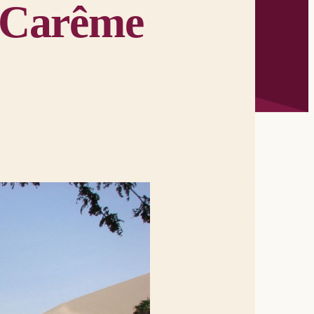
 Carême
es un sentier, lui qui fait sortir
 se relèvent pas, ils sont éteints,
us. Voici que je fais du neuf : il