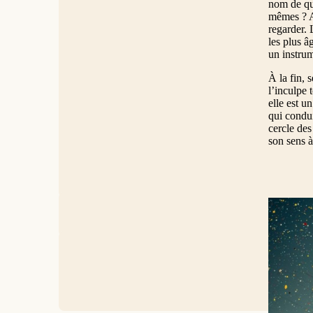
nom de quo
mêmes ? A
regarder. 
les plus â
un instrum
À la fin, 
l’inculpe 
elle est u
qui condui
cercle des
son sens à
Crédits ph