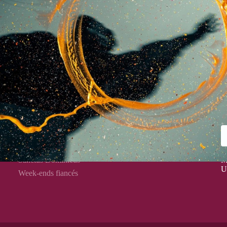
R
Liens directs
I
Collections
Commentaires bibliques
Pastorale Logos
V
Sanctus Dominicus
M
U
Week-ends fiancés