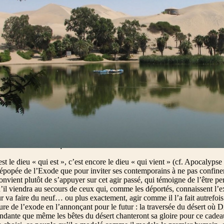
, ne le saisissez-vous pas ? Oui, je mets un chemin dans le désert, des
loire des bêtes sauvages, chacals et autruches, parce que j’aurai donné
dans les steppes, pour désaltérer mon peuple, celui que j’ai choisi. Ce
 ma louange.
 qu’un disciple d’Isaïe adresse aux déportés judéens en Babylonie prolon
es dimanches de ce carême. Par fidélité à sa promesse solennelle à Abra
 les fils d’Israël esclaves en Égypte pour leur donner le pays promis et i
m.). L’entrée au pays de Canaan sous la conduite de Josué vient sceller la
 (4e dim.). Entre les deux (2e dim.), la sortie d’Égypte et la traversée d
cette épopée en Deutéronome 26. C’est de ce grand récit que le passage
par le miracle de la mer des Joncs : Dieu trace un chemin au cœur de la 
haraon qu’il a « fait sortir » de ses casernes en provoquant le départ des
ux, ils les abat définitivement et ils s’éteignent aussi facilement qu’un
sont évoqués au présent, comme c’est de règle dans les hymnes : en rap
 des actions divines qu’il évoque une révélation de ce qu’il est en per
 est aussi le dieu « qui est ».
est le dieu « qui est », c’est encore le dieu « qui vient » (cf. Apocalypse
’épopée de l’Exode que pour inviter ses contemporains à ne pas confiner 
convient plutôt de s’appuyer sur cet agir passé, qui témoigne de l’être p
’il viendra au secours de ceux qui, comme les déportés, connaissent l’ex
r va faire du neuf… ou plus exactement, agir comme il l’a fait autrefois
ure de l’exode en l’annonçant pour le futur : la traversée du désert où
ndante que même les bêtes du désert chanteront sa gloire pour ce cadea