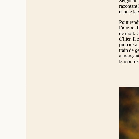
Seigneur a
racontant 
chanté la 
Pour rendr
l’œuvre. I
de mort. Q
d’hier. Il
prépare à 
train de g
annonçant 
la mort da
Je ne te 
Jésus s’en
les enseig
mettant au
Loi, Moïse