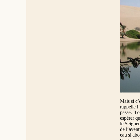
germe déjà
rendront g
ruisseaux 
racontera
Cet oracle
lectures d
de libérer
lui (3e di
libération
résumé de 
commencer 
armée de P
eaux sur e
Ces faits 
poète fait
qui était »
Mais si c’
rappelle l
passé. Il 
espérer qu
le Seigneu
de l’avent
eau si abo