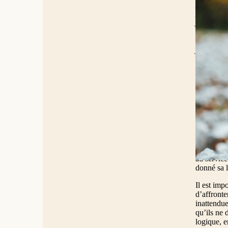
pour le te
persistaie
jeter une 
commençant
où sont-il
je ne te 
La scène s
le peuple 
la dénonce
question d
législativ
contaminé 
pour faire
envers les
une fois c
manifeste
au service
donné sa l
Il est imp
d’affronte
inattendue
qu’ils ne 
logique, e