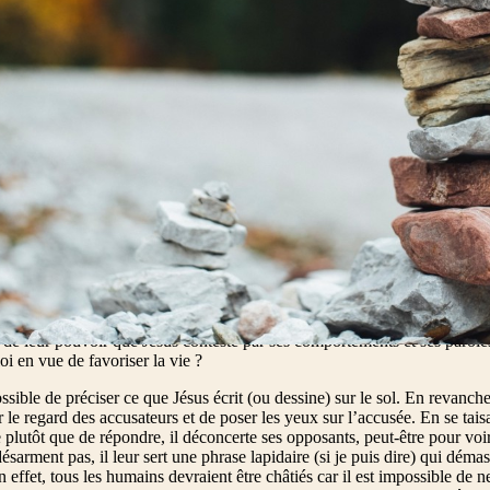
ster, afin d’avoir de quoi l’accuser. Mais Jésus s’étant baissé, écrivait 
nt à l’interroger, il se redressa et leur dit : « Que celui d’entre vous qui 
pierre. » Et se baissant de nouveau, il écrivait par terre. En entendant ce
 par les plus âgés. Jésus resta seul avec la femme là, au milieu. Se re
s donc ? Personne ne t’a condamnée ? » Elle dit : « Personne, Seigneur.
condamne pas. Va, et désormais ne pèche plus. »
e passe au temple – un cadre solennel – et oppose Jésus aux spécialiste
» à propos d’une femme adultère prise sur le fait. (Où est donc le compli
nt publiquement, tout en la mettant aussi au centre de la question qu’il
e légalistes. Constatant un délit, l’adultère, ils con-naissent le châtiment
e : la mort par lapidation – une façon d’appliquer la peine sans toucher l
par son péché. Manifeste-ment, ils sont prêts à exécuter la sentence. Ava
 d’une pierre deux coups (si je puis dire) : amener Jésus – dont ils connai
 pécheurs – à s’opposer à la Loi de Moïse et à se rendre passible de mort
onnus le délit et la peine prévue ? On voit bien la perversité de la démar
 pour faire chuter un innocent… Et on comprend ce que ces gens font de
 de leur pouvoir que Jésus conteste par ses comportements et ses paroles
oi en vue de favoriser la vie ?
ossible de préciser ce que Jésus écrit (ou dessine) sur le sol. En revanche,
r le regard des accusateurs et de poser les yeux sur l’accusée. En se tais
 plutôt que de répondre, il déconcerte ses opposants, peut-être pour voi
désarment pas, il leur sert une phrase lapidaire (si je puis dire) qui dém
n effet, tous les humains devraient être châtiés car il est impossible de 