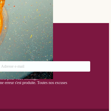
estez au courant !
nscrivez-vous à notre mailing-list
otre message a bien été envoyé
erci pour votre message.
ne erreur s'est produite. Toutes nos excuses