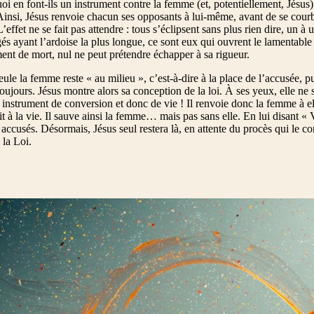
i en font-ils un instrument contre la femme (et, potentiellement, Jésus)
insi, Jésus renvoie chacun ses opposants à lui-même, avant de se courb
L’effet ne se fait pas attendre : tous s’éclipsent sans plus rien dire, un 
gés ayant l’ardoise la plus longue, ce sont eux qui ouvrent le lamentable c
ent de mort, nul ne peut prétendre échapper à sa rigueur.
seule la femme reste « au milieu », c’est-à-dire à la place de l’accusée, 
toujours. Jésus montre alors sa conception de la loi. À ses yeux, elle ne 
n instrument de conversion et donc de vie ! Il renvoie donc la femme à e
t à la vie. Il sauve ainsi la femme… mais pas sans elle. En lui disant « Va 
 accusés. Désormais, Jésus seul restera là, en attente du procès qui le c
 la Loi.
otos : istock