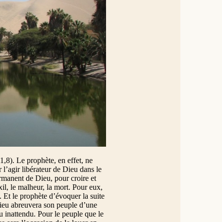
 ruisseaux dans la steppe. Me
 de l’eau dans le désert, des
 peuple que je me suis façonné
ge le fil qui unit les premières
m (1er dim.), le Seigneur décide
l appelle Moïse à collaborer avec
 réussite de ce projet de
u désert sont évoquées par le
 d’Isaïe fait mémoire, à
mer et il y attire la puissante
 fils d’Israël. En refermant les
e mèche mouillée (cf. Exode 14).
pelant des événements passés, le
manence pour son peuple. Le dieu «
 1,8). Le prophète, en effet, ne
l’agir libérateur de Dieu dans le
ermanent de Dieu, pour croire et
il, le malheur, la mort. Pour eux,
. Et le prophète d’évoquer la suite
 Dieu abreuvera son peuple d’une
u inattendu. Pour le peuple que le