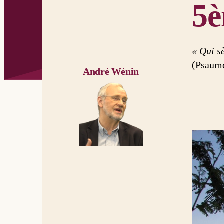
5è
« Qui s
(Psaume
André Wénin
Dieu va f
Ainsi parl
chars et c
consumés
Ne faites 