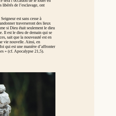
e sera l’occasion de le louer en
is libérés de l’esclavage, ont
 Seigneur est sans cesse à
bandonner traverseront des lieux
me si Dieu était seulement le dieu
e. Il est le dieu de demain qui se
ces, sait que la nouveauté est en
ne vie nouvelle. Ainsi, en
 foi qui est une manière d’affronter
les » (cf. Apocalypse 21,5).
e peuple venait à lui, il s’assit et
de commettre l’adultère, la
rant délit d’adultère. Or, dans la
 en dis ? » Ils parlaient ainsi