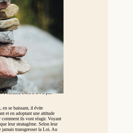
du doigt par terre. Comme ils
est sans péché soit le premier à lui
la, ils s’en allaient un par un, en
dressant, Jésus lui dit : « Femme,
 » Et Jésus dit : « Moi non plus,
s de la Loi en présence de « tout
ce ?) La plaçant « au milieu », ils
s posent à Jésus. C’est une
 prévu par la plus haute autorité
e coupable et donc sans être
nt cela, ils profitent de l’aubaine
ssent l’attitude bienveillante
 à son tour. Que va-t-il conclure,
che : utiliser un coupable
 la Loi : un instrument de mort
. Pourtant, Dieu n’a-t-il pas
 en se baissant, il évite
ant et en adoptant une attitude
r comment ils vont réagir. Voyant
asque leur stratagème. Selon leur
ne jamais transgresser la Loi. Au