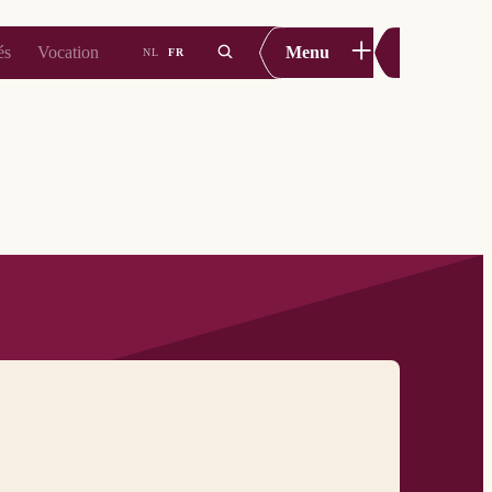
+
és
Vocation
Menu
NL
FR