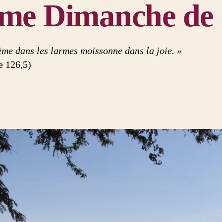
me Dimanche de
ème dans les larmes moissonne dans la joie. »
 126,5)
aire du neuf (Isaïe 43, 16-21)
e le Seigneur, lui qui met dans la mer un chemin et dans les eaux puissant
hevaux, armée et puissants guerriers ; tous ensemble ils se couchent et ne
 comme une mèche.
plus mémoire des événements de jadis, les choses anciennes, n’y songez pl