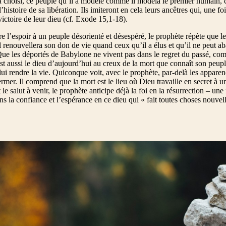
 choisi, ce peuple qu’il a modelé comme il modela le premier humain, c
l’histoire de sa libération. Ils imiteront en cela leurs ancêtres qui, une fo
victoire de leur dieu (cf. Exode 15,1-18).
e l’espoir à un peuple désorienté et désespéré, le prophète répète que le
l renouvellera son don de vie quand ceux qu’il a élus et qu’il ne peut a
ue les déportés de Babylone ne vivent pas dans le regret du passé, com
 est aussi le dieu d’aujourd’hui au creux de la mort que connaît son peupl
lui rendre la vie. Quiconque voit, avec le prophète, par-delà les apparen
ermer. Il comprend que la mort est le lieu où Dieu travaille en secret à u
le salut à venir, le prophète anticipe déjà la foi en la résurrection – une
ns la confiance et l’espérance en ce dieu qui « fait toutes choses nouvel
condamne pas (Jean 8, 1-11)
 alla au mont des Oliviers. Dès l’aurore, il parut dans le Temple, et tout l
nait. Les scribes et les pharisiens amènent une femme surprise en train 
 milieu. Ils disent à Jésus : « Maître, cette femme a été surprise en flag
 nous a ordonné de lapider de telles femmes. Toi, donc, qu’est-ce que tu