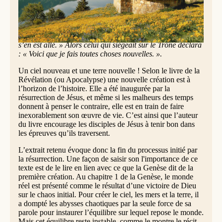
Elle disait : « Voici la demeure de Dieu avec les hommes ;
il demeurera avec eux, et ils seront ses peuples, et lui-
même, Dieu avec eux, sera leur Dieu. Il essuiera toute
larme de leurs yeux, et la mort ne sera plus, et il n’y aura
plus ni deuil, ni cri, ni douleur : ce qui était en premier
s’en est allé. » Alors celui qui siégeait sur le Trône déclara
: « Voici que je fais toutes choses nouvelles. ».
Un ciel nouveau et une terre nouvelle ! Selon le livre de la
Révélation (ou Apocalypse) une nouvelle création est à
l’horizon de l’histoire. Elle a été inaugurée par la
résurrection de Jésus, et même si les malheurs des temps
donnent à penser le contraire, elle est en train de faire
inexorablement son œuvre de vie. C’est ainsi que l’auteur
du livre encourage les disciples de Jésus à tenir bon dans
les épreuves qu’ils traversent.
L’extrait retenu évoque donc la fin du processus initié par
la résurrection. Une façon de saisir son l'importance de ce
texte est de le lire en lien avec ce que la Genèse dit de la
première création. Au chapitre 1 de la Genèse, le monde
réel est présenté comme le résultat d’une victoire de Dieu
sur le chaos initial. Pour créer le ciel, les mers et la terre, il
a dompté les abysses chaotiques par la seule force de sa
parole pour instaurer l’équilibre sur lequel repose le monde.
Mais cet équilibre reste instable, comme le montre le récit