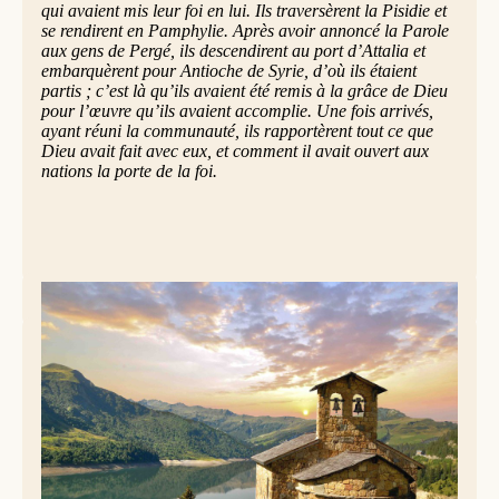
qui avaient mis leur foi en lui. Ils traversèrent la Pisidie et
se rendirent en Pamphylie. Après avoir annoncé la Parole
aux gens de Pergé, ils descendirent au port d’Attalia et
embarquèrent pour Antioche de Syrie, d’où ils étaient
partis ; c’est là qu’ils avaient été remis à la grâce de Dieu
pour l’œuvre qu’ils avaient accomplie. Une fois arrivés,
ayant réuni la communauté, ils rapportèrent tout ce que
Dieu avait fait avec eux, et comment il avait ouvert aux
nations la porte de la foi.
Nouveauté (Révélation 21,1-5a)
Moi, Jean, j’ai vu un ciel nouveau et une terre nouvelle,
car le premier ciel et la première terre s’en étaient allés et,
de mer, il n’y en a plus. Et la Ville sainte, la Jérusalem
nouvelle, je l’ai vue qui descendait du ciel, d’auprès de
Dieu, prête pour les noces, comme une épouse parée pour
son mari. Et j’entendis une voix forte qui venait du Trône.