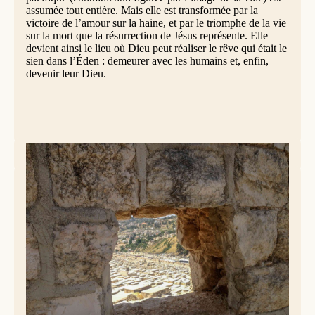
assumée tout entière. Mais elle est transformée par la
victoire de l’amour sur la haine, et par le triomphe de la vie
sur la mort que la résurrection de Jésus représente. Elle
devient ainsi le lieu où Dieu peut réaliser le rêve qui était le
sien dans l’Éden : demeurer avec les humains et, enfin,
devenir leur Dieu.
Un commandement nouveau (Jean 13,31-35)
(Au cours du dernier repas que Jésus prenait avec ses
disciples,) quand Judas fut sorti (du cénacle), Jésus
déclara : « Maintenant le Fils de l’humain est glorifié, et
Dieu est glorifié en lui. Si Dieu est glorifié en lui, Dieu
aussi le glorifiera ; et il le glorifiera bientôt.
Petits enfants, c’est pour peu de temps encore que je suis
avec vous. [Vous me chercherez et, comme j’ai dit aux
Judéens : “Là où je vais, vous ne pouvez pas venir”, je le