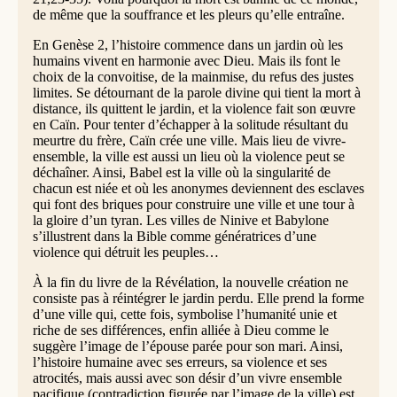
de même que la souffrance et les pleurs qu’elle entraîne.
En Genèse 2, l’histoire commence dans un jardin où les
humains vivent en harmonie avec Dieu. Mais ils font le
choix de la convoitise, de la mainmise, du refus des justes
limites. Se détournant de la parole divine qui tient la mort à
distance, ils quittent le jardin, et la violence fait son œuvre
en Caïn. Pour tenter d’échapper à la solitude résultant du
meurtre du frère, Caïn crée une ville. Mais lieu de vivre-
ensemble, la ville est aussi un lieu où la violence peut se
déchaîner. Ainsi, Babel est la ville où la singularité de
chacun est niée et où les anonymes deviennent des esclaves
qui font des briques pour construire une ville et une tour à
la gloire d’un tyran. Les villes de Ninive et Babylone
s’illustrent dans la Bible comme génératrices d’une
violence qui détruit les peuples…
À la fin du livre de la Révélation, la nouvelle création ne
consiste pas à réintégrer le jardin perdu. Elle prend la forme
d’une ville qui, cette fois, symbolise l’humanité unie et
riche de ses différences, enfin alliée à Dieu comme le
suggère l’image de l’épouse parée pour son mari. Ainsi,
l’histoire humaine avec ses erreurs, sa violence et ses
atrocités, mais aussi avec son désir d’un vivre ensemble
pacifique (contradiction figurée par l’image de la ville) est