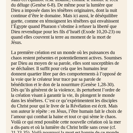
du déluge (Genèse 6-8). De même pour la lumière que
Dieu a imposée dans les ténèbres originaires, dont la nuit
continue d’être le domaine. Mais ici aussi, le déséquilibre
guette, comme en témoignent les ténèbres qui envahissent
l’Égypte quand Pharaon s’obstine à refuser la liberté que
Dieu revendique pour les fils d’Israël (Exode 10,20-23) ou
quand elles couvrent la terre au moment de la mort de
Jésus.
La première création est un monde où les puissances du
chaos restent présentes et potentiellement actives. Soumises
par Dieu au moyen de sa parole, elles sont susceptibles de
se déchaîner. Il suffit pour cela que les humains leur
donnent quartier libre par des comportements à l’opposé de
la voie que le créateur leur trace par sa parole de
bénédiction et le don de la nourriture (Genèse 1,28-30).
Dès qu’ils génèrent de la violence, ils perturbent l’ordre de
la création visant à garantir la vie, ils plongent le monde
dans les ténèbres. C’est ce qu’expérimentent les disciples
du Christ pour qui le livre de la Révélation est écrit. Mais
son auteur le répète : en Jésus, l’être humain fait le choix de
l’amour qui combat la haine et tout ce qui sème le chaos.
Voilà ce qui rend possible cette nouvelle création où la mer
a dis-paru et où la lumière du Christ brille sans cesse (cf.
21,23-35). Voilà pourquoi la mort est bannie de ce monde,