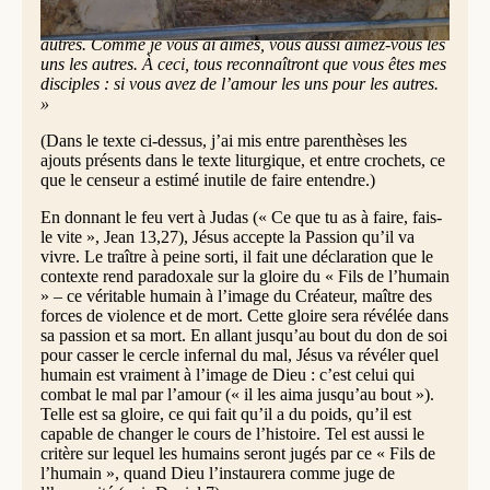
dis maintenant à vous aussi.] Je vous donne un
commandement nouveau : c’est de vous aimer les uns les
autres. Comme je vous ai aimés, vous aussi aimez-vous les
uns les autres. À ceci, tous reconnaîtront que vous êtes mes
disciples : si vous avez de l’amour les uns pour les autres.
»
(Dans le texte ci-dessus, j’ai mis entre parenthèses les
ajouts présents dans le texte liturgique, et entre crochets, ce
que le censeur a estimé inutile de faire entendre.)
En donnant le feu vert à Judas (« Ce que tu as à faire, fais-
le vite », Jean 13,27), Jésus accepte la Passion qu’il va
vivre. Le traître à peine sorti, il fait une déclaration que le
contexte rend paradoxale sur la gloire du « Fils de l’humain
» – ce véritable humain à l’image du Créateur, maître des
forces de violence et de mort. Cette gloire sera révélée dans
sa passion et sa mort. En allant jusqu’au bout du don de soi
pour casser le cercle infernal du mal, Jésus va révéler quel
humain est vraiment à l’image de Dieu : c’est celui qui
combat le mal par l’amour (« il les aima jusqu’au bout »).
Telle est sa gloire, ce qui fait qu’il a du poids, qu’il est
capable de changer le cours de l’histoire. Tel est aussi le
critère sur lequel les humains seront jugés par ce « Fils de
l’humain », quand Dieu l’instaurera comme juge de