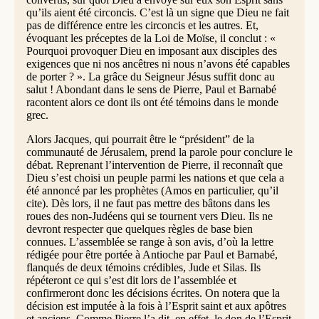
qu’ils aient été circoncis. C’est là un signe que Dieu ne fait
pas de différence entre les circoncis et les autres. Et,
évoquant les préceptes de la Loi de Moïse, il conclut : «
Pourquoi provoquer Dieu en imposant aux disciples des
exigences que ni nos ancêtres ni nous n’avons été capables
de porter ? ». La grâce du Seigneur Jésus suffit donc au
salut ! Abondant dans le sens de Pierre, Paul et Barnabé
racontent alors ce dont ils ont été témoins dans le monde
grec.
Alors Jacques, qui pourrait être le “président” de la
communauté de Jérusalem, prend la parole pour conclure le
débat. Reprenant l’intervention de Pierre, il reconnaît que
Dieu s’est choisi un peuple parmi les nations et que cela a
été annoncé par les prophètes (Amos en particulier, qu’il
cite). Dès lors, il ne faut pas mettre des bâtons dans les
roues des non-Judéens qui se tournent vers Dieu. Ils ne
devront respecter que quelques règles de base bien
connues. L’assemblée se range à son avis, d’où la lettre
rédigée pour être portée à Antioche par Paul et Barnabé,
flanqués de deux témoins crédibles, Jude et Silas. Ils
répéteront ce qui s’est dit lors de l’assemblée et
confirmeront donc les décisions écrites. On notera que la
décision est imputée à la fois à l’Esprit saint et aux apôtres
et anciens. Comme Pierre l’a dit, en effet, le don de l’Esprit