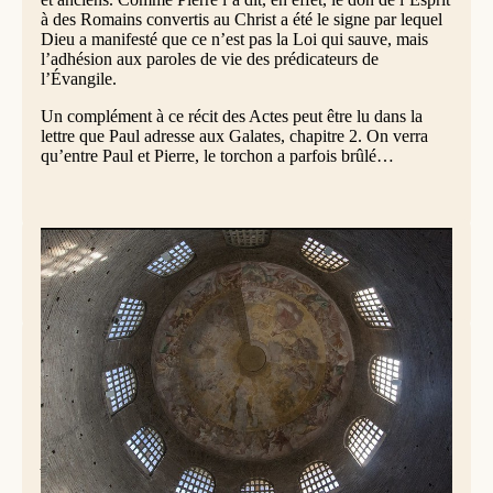
à des Romains convertis au Christ a été le signe par lequel
Dieu a manifesté que ce n’est pas la Loi qui sauve, mais
l’adhésion aux paroles de vie des prédicateurs de
l’Évangile.
Un complément à ce récit des Actes peut être lu dans la
lettre que Paul adresse aux Galates, chapitre 2. On verra
qu’entre Paul et Pierre, le torchon a parfois brûlé…
Mausolée de Sainte Constance - crédit photo : Lawrence Lew, op
Jérusalem (Révélation 21,10-14.22-23)
Moi, Jean, j’ai vu un ange. En esprit, il m’emporta sur une
grande et haute montagne ; il me montra la Ville sainte,
Jérusalem, qui descendait du ciel, d’auprès de Dieu : elle
avait en elle la gloire de Dieu ; son éclat était celui d’une
pierre très précieuse, comme le jaspe cristallin. Elle avait
une grande et haute muraille, avec douze portes et, sur ces