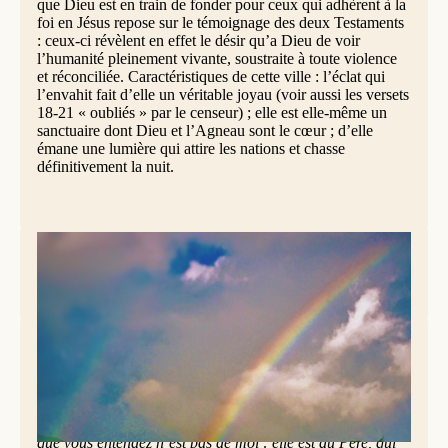
que Dieu est en train de fonder pour ceux qui adhèrent à la
foi en Jésus repose sur le témoignage des deux Testaments
: ceux-ci révèlent en effet le désir qu’a Dieu de voir
l’humanité pleinement vivante, soustraite à toute violence
et réconciliée. Caractéristiques de cette ville : l’éclat qui
l’envahit fait d’elle un véritable joyau (voir aussi les versets
18-21 « oubliés » par le censeur) ; elle est elle-même un
sanctuaire dont Dieu et l’Agneau sont le cœur ; d’elle
émane une lumière qui attire les nations et chasse
définitivement la nuit.
crédit photo : Dominicains de Belgique
Des dons pour vivre l’absence (Jean 14,23-29)
[Jésus disait à ses disciples :] « Si quelqu’un m’aime, il
gardera ma parole ; mon Père l’aimera, nous viendrons
vers lui et, chez lui, nous nous ferons une demeure. Celui
qui ne m’aime pas ne garde pas mes paroles. Or, la parole
que vous entendez n’est pas de moi : elle est du Père, qui