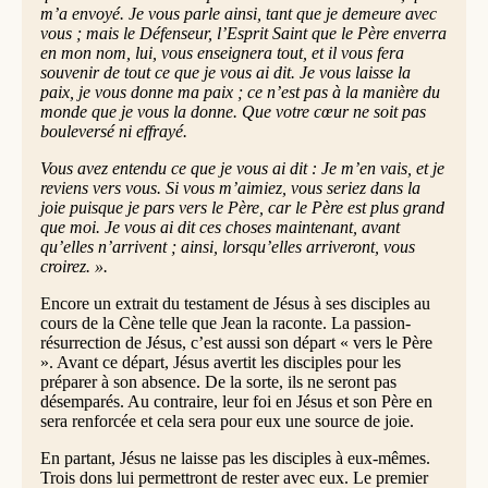
m’a envoyé. Je vous parle ainsi, tant que je demeure avec
vous ; mais le Défenseur, l’Esprit Saint que le Père enverra
en mon nom, lui, vous enseignera tout, et il vous fera
souvenir de tout ce que je vous ai dit. Je vous laisse la
paix, je vous donne ma paix ; ce n’est pas à la manière du
monde que je vous la donne. Que votre cœur ne soit pas
bouleversé ni effrayé.
Vous avez entendu ce que je vous ai dit : Je m’en vais, et je
reviens vers vous. Si vous m’aimiez, vous seriez dans la
joie puisque je pars vers le Père, car le Père est plus grand
que moi. Je vous ai dit ces choses maintenant, avant
qu’elles n’arrivent ; ainsi, lorsqu’elles arriveront, vous
croirez. ».
Encore un extrait du testament de Jésus à ses disciples au
cours de la Cène telle que Jean la raconte. La passion-
résurrection de Jésus, c’est aussi son départ « vers le Père
». Avant ce départ, Jésus avertit les disciples pour les
préparer à son absence. De la sorte, ils ne seront pas
désemparés. Au contraire, leur foi en Jésus et son Père en
sera renforcée et cela sera pour eux une source de joie.
En partant, Jésus ne laisse pas les disciples à eux-mêmes.
Trois dons lui permettront de rester avec eux. Le premier