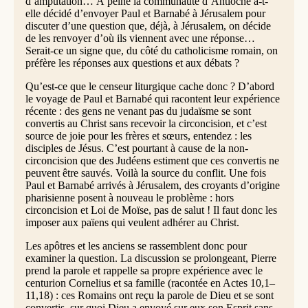
d’amputation… À peine la communauté d’Antioche a-t-
elle décidé d’envoyer Paul et Barnabé à Jérusalem pour
discuter d’une question que, déjà, à Jérusalem, on décide
de les renvoyer d’où ils viennent avec une réponse…
Serait-ce un signe que, du côté du catholicisme romain, on
préfère les réponses aux questions et aux débats ?
Qu’est-ce que le censeur liturgique cache donc ? D’abord
le voyage de Paul et Barnabé qui racontent leur expérience
récente : des gens ne venant pas du judaïsme se sont
convertis au Christ sans recevoir la circoncision, et c’est
source de joie pour les frères et sœurs, entendez : les
disciples de Jésus. C’est pourtant à cause de la non-
circoncision que des Judéens estiment que ces convertis ne
peuvent être sauvés. Voilà la source du conflit. Une fois
Paul et Barnabé arrivés à Jérusalem, des croyants d’origine
pharisienne posent à nouveau le problème : hors
circoncision et Loi de Moïse, pas de salut ! Il faut donc les
imposer aux païens qui veulent adhérer au Christ.
Les apôtres et les anciens se rassemblent donc pour
examiner la question. La discussion se prolongeant, Pierre
prend la parole et rappelle sa propre expérience avec le
centurion Cornelius et sa famille (racontée en Actes 10,1–
11,18) : ces Romains ont reçu la parole de Dieu et se sont
convertis, sur quoi Dieu a envoyé sur eux son Esprit sans