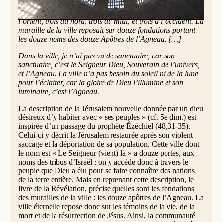
portes, douze anges ; des noms y étaient inscrits : ceux des
douze tribus des fils d’Israël. Il y avait trois portes à
l’orient, trois au nord, trois au midi, et trois à l’occident. La
muraille de la ville reposait sur douze fondations portant
les douze noms des douze Apôtres de l’Agneau. […]
Dans la ville, je n’ai pas vu de sanctuaire, car son
sanctuaire, c’est le Seigneur Dieu, Souverain de l’univers,
et l’Agneau. La ville n’a pas besoin du soleil ni de la lune
pour l’éclairer, car la gloire de Dieu l’illumine et son
luminaire, c’est l’Agneau.
La description de la Jérusalem nouvelle donnée par un dieu
désireux d’y habiter avec « ses peuples » (cf. 5e dim.) est
inspirée d’un passage du prophète Ézéchiel (48,31-35).
Celui-ci y décrit la Jérusalem restaurée après son violent
saccage et la déportation de sa population. Cette ville dont
le nom est « Le Seigneur (vient) là » a douze portes, aux
noms des tribus d’Israël : on y accède donc à travers le
peuple que Dieu a élu pour se faire connaître des nations
de la terre entière. Mais en reprenant cette description, le
livre de la Révélation, précise quelles sont les fondations
des murailles de la ville : les douze apôtres de l’Agneau. La
ville éternelle repose donc sur les témoins de la vie, de la
mort et de la résurrection de Jésus. Ainsi, la communauté