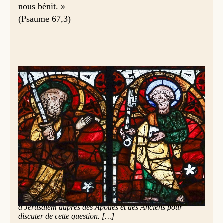
nous bénit. »
(Psaume 67,3)
Pierre et Paul, crédit photo : Lawrence Lew op
Des apôtres et des miracles (Actes des Apôtres 15,1-
2.22-29)
En ces jours-là, des gens, venus de Judée à Antioche,
enseignaient les frères en disant : « Si vous n’acceptez pas
la circoncision selon la coutume qui vient de Moïse, vous
ne pouvez pas être sauvés. » Cela provoqua un
affrontement ainsi qu’une vive discussion engagée par
Paul et Barnabé contre ces gens-là. Alors on décida que
Paul et Barnabé, avec quelques autres frères, monteraient
à Jérusalem auprès des Apôtres et des Anciens pour
discuter de cette question. […]