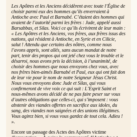
Les Apôtres et les Anciens décidèrent avec toute l’Église de
choisir parmi eux des hommes qu’ils enverraient à
Antioche avec Paul et Barnabé. C’étaient des hommes qui
avaient de l’autorité parmi les frères : Jude, appelé aussi
Barsabbas, et Silas. Voici ce qu’ils écrivirent de leur main :
« Les Apôtres et les Anciens, vos frères, aux frères issus des
nations, qui résident à Antioche, en Syrie et en Cilicie,
salut ! Attendu que certains des nôtres, comme nous
l’avons appris, sont allés, sans aucun mandat de notre
part, tenir des propos qui ont jeté chez vous le trouble et le
désarroi, nous avons pris la décision, à l’unanimité, de
choisir des hommes que nous envoyons chez vous, avec
nos frères bien-aimés Barnabé et Paul, eux qui ont fait don
de leur vie pour le nom de notre Seigneur Jésus Christ.
Nous vous envoyons donc Jude et Silas, qui vous
confirmeront de vive voix ce qui suit : L’Esprit Saint et
nous-mêmes avons décidé de ne pas faire peser sur vous
d’autres obligations que celles-ci, qui s’imposent : vous
abstenir des viandes offertes en sacrifice aux idoles, du
sang, des viandes non saignées et des unions illégitimes.
Vous agirez bien, si vous vous gardez de tout cela. Adieu !
».
Encore un passage des Actes des Apôtres victime