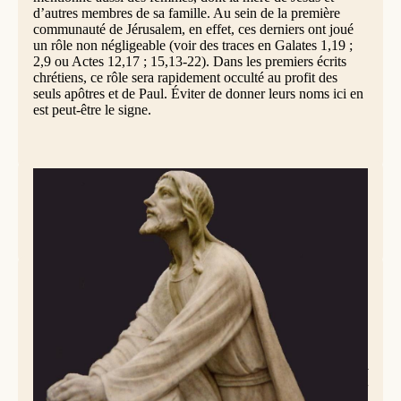
d’autres membres de sa famille. Au sein de la première
communauté de Jérusalem, en effet, ces derniers ont joué
un rôle non négligeable (voir des traces en Galates 1,19 ;
2,9 ou Actes 12,17 ; 15,13-22). Dans les premiers écrits
chrétiens, ce rôle sera rapidement occulté au profit des
seuls apôtres et de Paul. Éviter de donner leurs noms ici en
est peut-être le signe.
Jésus-Christ en prière, cimetière de Consolatta, Lake Charles, (Louisiane,
USA) | Conniemod, CC BY-SA 3.0, via Wikimedia Commons
Jésus prie (Jean 17,1b-11a)
Jésus leva les yeux au ciel et dit : « Père, l’heure est venue.
Glorifie ton Fils afin que le Fils te glorifie. Ainsi, comme tu
lui as donné pouvoir sur tout être de chair, il donnera la vie
éternelle à tous ceux que tu lui as donnés. Or, la vie
éternelle, c’est qu’ils te connaissent, toi le seul vrai Dieu, et
celui que tu as envoyé, Jésus Christ. Moi, je t’ai glorifié sur