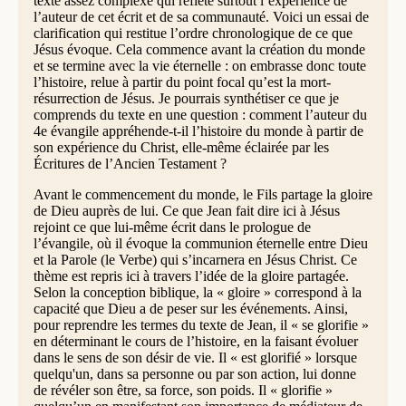
texte assez complexe qui reflète surtout l’expérience de
l’auteur de cet écrit et de sa communauté. Voici un essai de
clarification qui restitue l’ordre chronologique de ce que
Jésus évoque. Cela commence avant la création du monde
et se termine avec la vie éternelle : on embrasse donc toute
l’histoire, relue à partir du point focal qu’est la mort-
résurrection de Jésus. Je pourrais synthétiser ce que je
comprends du texte en une question : comment l’auteur du
4e évangile appréhende-t-il l’histoire du monde à partir de
son expérience du Christ, elle-même éclairée par les
Écritures de l’Ancien Testament ?
Avant le commencement du monde, le Fils partage la gloire
de Dieu auprès de lui. Ce que Jean fait dire ici à Jésus
rejoint ce que lui-même écrit dans le prologue de
l’évangile, où il évoque la communion éternelle entre Dieu
et la Parole (le Verbe) qui s’incarnera en Jésus Christ. Ce
thème est repris ici à travers l’idée de la gloire partagée.
Selon la conception biblique, la « gloire » correspond à la
capacité que Dieu a de peser sur les événements. Ainsi,
pour reprendre les termes du texte de Jean, il « se glorifie »
en déterminant le cours de l’histoire, en la faisant évoluer
dans le sens de son désir de vie. Il « est glorifié » lorsque
quelqu'un, dans sa personne ou par son action, lui donne
de révéler son être, sa force, son poids. Il « glorifie »