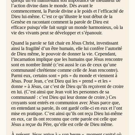
quelqu’un en manifestant son importance de médiateur de
l’action divine dans le monde. Dès avant le
commencement, la Parole divine a le poids et l’efficacité de
Dieu lui-même. C’est ce qu’illustre le tout début de la
Genèse en racontant comment la parole de Dieu est
efficace puisqu’elle fait surgir un monde harmonieux, où la
vie des vivants peut se développer et s’épanouir.
Quand la parole se fait chair en Jésus Christ, investissant
ainsi la fragilité d’un être humain, elle lui confère l’autorité
de Dieu même, le pouvoir de donner la vie. Cependant,
l’incarnation implique que les humains que Jésus rencontre
sont en nombre limité (c’est aussi le cas de ceux qu’une
communauté chrétienne comme celle de Jean rencontre).
Parmi eux, certains sont « pris » du monde et viennent à
Jésus. Pour Jean, c’est Dieu qui les « prend » et les «
donne » à Jésus, car c’est de Dieu qu’ils reçoivent de croire
en lui. (C’est ainsi que Jean voit les personnes de sa
communauté : c’est Dieu qui leur donne de croire.) Ces
croyants sont entrés en communion avec Jésus parce que,
en entendant sa parole, ils ont gardé celle-ci en eux et l’ont
mise en pratique. C’est ainsi qu’ils ont reçu Dieu lui-même
en eux, car ils ont reconnu que cette parole est celle que
Jésus a reçue du Père, qu’elle est celle de Dieu même.
À présent, Jésus arrive à « son heure », moment capital où