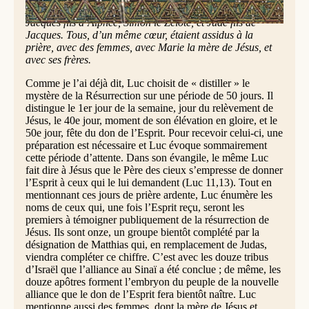
André, Philippe et Thomas, Barthélemy et Matthieu,
Jacques fils d’Alphée, Simon le Zélote, et Jude fils de
Jacques. Tous, d’un même cœur, étaient assidus à la
prière, avec des femmes, avec Marie la mère de Jésus, et
avec ses frères.
Comme je l’ai déjà dit, Luc choisit de « distiller » le
mystère de la Résurrection sur une période de 50 jours. Il
distingue le 1er jour de la semaine, jour du relèvement de
Jésus, le 40e jour, moment de son élévation en gloire, et le
50e jour, fête du don de l’Esprit. Pour recevoir celui-ci, une
préparation est nécessaire et Luc évoque sommairement
cette période d’attente. Dans son évangile, le même Luc
fait dire à Jésus que le Père des cieux s’empresse de donner
l’Esprit à ceux qui le lui demandent (Luc 11,13). Tout en
mentionnant ces jours de prière ardente, Luc énumère les
noms de ceux qui, une fois l’Esprit reçu, seront les
premiers à témoigner publiquement de la résurrection de
Jésus. Ils sont onze, un groupe bientôt complété par la
désignation de Matthias qui, en remplacement de Judas,
viendra compléter ce chiffre. C’est avec les douze tribus
d’Israël que l’alliance au Sinaï a été conclue ; de même, les
douze apôtres forment l’embryon du peuple de la nouvelle
alliance que le don de l’Esprit fera bientôt naître. Luc
mentionne aussi des femmes, dont la mère de Jésus et