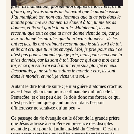
la terre en accomplissant l’œuvre que tu m’avais donnée à
faire. Et maintenant, glorifie-moi auprès de toi, Père, de la
gloire que j’avais auprès de toi avant que le monde existe.
J’ai manifesté ton nom aux hommes que tu as pris dans le
monde pour me les donner. Ils étaient à toi, tu me les as
donnés, et ils ont gardé ta parole. Maintenant, ils ont
reconnu que tout ce que tu m’as donné vient de toi, car je
leur ai donné les paroles que tu m’avais données : ils les
ont reçues, ils ont vraiment reconnu que je suis sorti de toi,
et ils ont cru que tu m’as envoyé. Moi, je prie pour eux ; ce
n’est pas pour le monde que je prie, mais pour ceux que tu
m’as donnés, car ils sont à toi. Tout ce qui est à moi est à
toi, et ce qui est à toi est à moi ; et je suis glorifié en eux.
Désormais, je ne suis plus dans le monde ; eux, ils sont
dans le monde, et moi, je viens vers toi. »
Autant le dire tout de suite : je n’ai guère d’atomes crochus
avec l’évangile retenu pour ce dimanche qui précède la
Pentecôte, et c’est peu dire. Je dois donc me forcer, ce qui
n’est pas très indiqué quand on écrit dans l’espoir
d’intéresser ne serait-ce qu’un peu. –
Ce passage du 4e évangile est le début de la grande prière
que Jésus adresse à son Père en présence des disciples
avant de partir pour le jardin au-delà du Cédron. C’est un