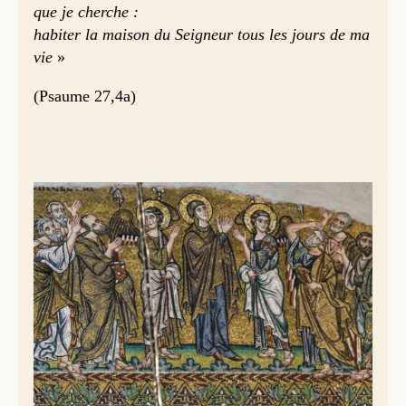
que je cherche :
habiter la maison du Seigneur tous les jours de ma
vie
»
(Psaume 27,4a)
Mosaïque du 12ème siècle, Basilique de la Nativité, Bethléem © Lawrence
Lew, OP
Attente priante (Actes 1,12-14)
Les Apôtres, après avoir vu Jésus s’en aller vers le ciel,
retournèrent à Jérusalem depuis le lieu-dit « mont des
Oliviers » qui en est proche, – la distance de marche ne
dépasse pas ce qui est permis le jour du sabbat. À leur
arrivée, ils montèrent dans la chambre haute où ils se
tenaient habituellement. C’était Pierre, Jean, Jacques et