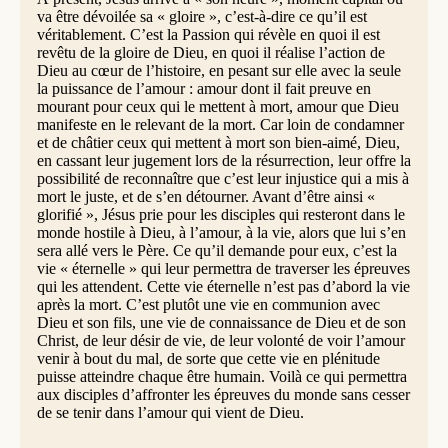
va être dévoilée sa « gloire », c’est-à-dire ce qu’il est
véritablement. C’est la Passion qui révèle en quoi il est
revêtu de la gloire de Dieu, en quoi il réalise l’action de
Dieu au cœur de l’histoire, en pesant sur elle avec la seule
la puissance de l’amour : amour dont il fait preuve en
mourant pour ceux qui le mettent à mort, amour que Dieu
manifeste en le relevant de la mort. Car loin de condamner
et de châtier ceux qui mettent à mort son bien-aimé, Dieu,
en cassant leur jugement lors de la résurrection, leur offre la
possibilité de reconnaître que c’est leur injustice qui a mis à
mort le juste, et de s’en détourner. Avant d’être ainsi «
glorifié », Jésus prie pour les disciples qui resteront dans le
monde hostile à Dieu, à l’amour, à la vie, alors que lui s’en
sera allé vers le Père. Ce qu’il demande pour eux, c’est la
vie « éternelle » qui leur permettra de traverser les épreuves
qui les attendent. Cette vie éternelle n’est pas d’abord la vie
après la mort. C’est plutôt une vie en communion avec
Dieu et son fils, une vie de connaissance de Dieu et de son
Christ, de leur désir de vie, de leur volonté de voir l’amour
venir à bout du mal, de sorte que cette vie en plénitude
puisse atteindre chaque être humain. Voilà ce qui permettra
aux disciples d’affronter les épreuves du monde sans cesser
de se tenir dans l’amour qui vient de Dieu.