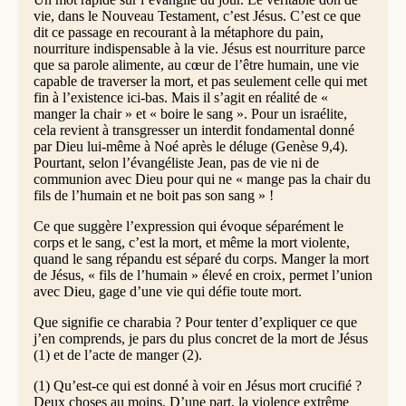
vie, dans le Nouveau Testament, c’est Jésus. C’est ce que
dit ce passage en recourant à la métaphore du pain,
nourriture indispensable à la vie. Jésus est nourriture parce
que sa parole alimente, au cœur de l’être humain, une vie
capable de traverser la mort, et pas seulement celle qui met
fin à l’existence ici-bas. Mais il s’agit en réalité de «
manger la chair » et « boire le sang ». Pour un israélite,
cela revient à transgresser un interdit fondamental donné
par Dieu lui-même à Noé après le déluge (Genèse 9,4).
Pourtant, selon l’évangéliste Jean, pas de vie ni de
communion avec Dieu pour qui ne « mange pas la chair du
fils de l’humain et ne boit pas son sang » !
Ce que suggère l’expression qui évoque séparément le
corps et le sang, c’est la mort, et même la mort violente,
quand le sang répandu est séparé du corps. Manger la mort
de Jésus, « fils de l’humain » élevé en croix, permet l’union
avec Dieu, gage d’une vie qui défie toute mort.
Que signifie ce charabia ? Pour tenter d’expliquer ce que
j’en comprends, je pars du plus concret de la mort de Jésus
(1) et de l’acte de manger (2).
(1) Qu’est-ce qui est donné à voir en Jésus mort crucifié ?
Deux choses au moins. D’une part, la violence extrême