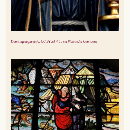
Dominiqueegliseinfo, CC BY-SA 4.0 , via Wikimedia Commons
Vitrail, Chapelle du cloître de l'église Saint-Etienne-du-Mont, Paris (FR) ©
Lawrence Lew, OP
Dieu nourrit son peuple et sa mémoire (Deutéronome
8,2-18)
Une fois encore, le censeur massacre un texte de l’Ancien
Testament, n’en gardant que des bribes (les versets 2-3 et
14b-16a, et encore, dans une traduction approximative) :
juste de quoi rappeler que Dieu a donné la manne à son
peuple dans un désert « vaste et terrifiant »… Or, dans le