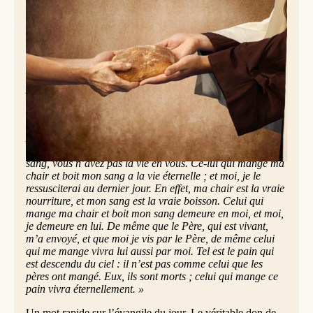
Manger la chair et boire le sang (Jean 6,51-58)
(Jésus disait à la foule des Judéens :) « Moi, je suis le pain
vivant, qui est descendu du ciel : si quelqu’un mange de ce
pain, il vivra éternellement. Le pain que je donnerai, c’est
ma chair, donnée pour la vie du monde. » Les Judéens se
querellaient entre eux : « Comment celui-là peut-il nous
donner sa chair à manger ? » Jésus leur dit alors : «
Amen, amen, je vous le dis : si vous ne mangez pas la
chair du Fils de l’homme, et si vous ne buvez pas son
sang, vous n’avez pas la vie en vous. Ce-lui qui mange ma
chair et boit mon sang a la vie éternelle ; et moi, je le
ressusciterai au dernier jour. En effet, ma chair est la vraie
nourriture, et mon sang est la vraie boisson. Celui qui
mange ma chair et boit mon sang demeure en moi, et moi,
je demeure en lui. De même que le Père, qui est vivant,
m’a envoyé, et que moi je vis par le Père, de même celui
qui me mange vivra lui aussi par moi. Tel est le pain qui
est descendu du ciel : il n’est pas comme celui que les
pères ont mangé. Eux, ils sont morts ; celui qui mange ce
pain vivra éternellement. »
Un mot rapide sur l’évangile du jour. Le véritable don de