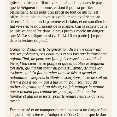
grâce aux biens qu’il trouvera en abondance dans le pays
que le Seigneur lui donne, et dont il pourra profiter
pleinement. Mais pour tirer profit de tout ce qui lui est
offert, le peuple ne devra pas oublier son expérience au
désert où il a connu la pauvreté et la faim, et où son dieu l’a
fait vivre en le nourrissant de la manne. Car la satiété que le
peuple va connaître dans le pays promis recèle un danger
que Moïse souligne aussi (v. 11.14-16 en partie [!] repris
dans la lecture du jour).
Garde-toi d’oublier le Seigneur ton dieu en n’observant
pas ses préceptes, ses coutumes et ses lois que je t’ordonne
aujourd’hui, de peur que [une fois rassasié et comblé de
biens,] ton cœur ne se gonfle et que tu oublies le Seigneur
ton dieu, qui t’a fait sortir du pays d’Égypte, de chez les
esclaves, qui t’a fait marcher dans le désert grand et
redoutable – serpents brûlants et scorpions, terre de soif où
il n’y a pas d’eau –, qui a fait jaillir pour toi l’eau du
rocher de granit, qui, au désert, t’a fait manger la manne
que n’avaient pas connue tes pères, afin de te rendre
humble et afin de te tester pour te rendre heureux dans ton
avenir.
Être rassasié et ne manquer de rien expose à un danger face
auquel la mémoire est l’unique remède. Oublier que le don