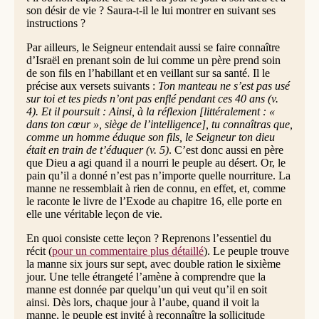
son désir de vie ? Saura-t-il le lui montrer en suivant ses
instructions ?
Par ailleurs, le Seigneur entendait aussi se faire connaître
d’Israël en prenant soin de lui comme un père prend soin
de son fils en l’habillant et en veillant sur sa santé. Il le
précise aux versets suivants :
Ton manteau ne s’est pas usé
sur toi et tes pieds n’ont pas enflé pendant ces 40 ans (v.
4). Et il poursuit : Ainsi, à la réflexion [littéralement : «
dans ton cœur », siège de l’intelligence], tu connaîtras que,
comme un homme éduque son fils, le Seigneur ton dieu
était en train de t’éduquer (v. 5)
. C’est donc aussi en père
que Dieu a agi quand il a nourri le peuple au désert. Or, le
pain qu’il a donné n’est pas n’importe quelle nourriture. La
manne ne ressemblait à rien de connu, en effet, et, comme
le raconte le livre de l’Exode au chapitre 16, elle porte en
elle une véritable leçon de vie.
En quoi consiste cette leçon ? Reprenons l’essentiel du
récit (
pour un commentaire plus détaillé
). Le peuple trouve
la manne six jours sur sept, avec double ration le sixième
jour. Une telle étrangeté l’amène à comprendre que la
manne est donnée par quelqu’un qui veut qu’il en soit
ainsi. Dès lors, chaque jour à l’aube, quand il voit la
manne, le peuple est invité à reconnaître la sollicitude