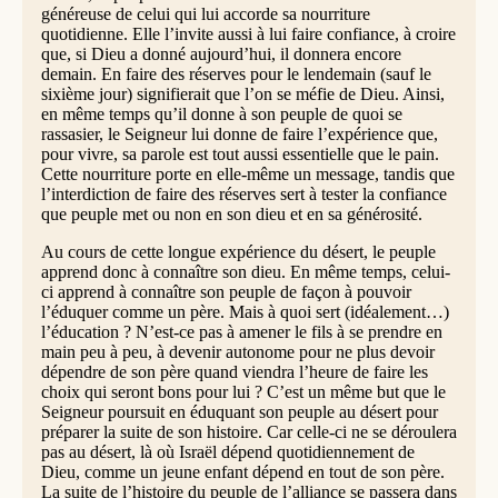
généreuse de celui qui lui accorde sa nourriture
quotidienne. Elle l’invite aussi à lui faire confiance, à croire
que, si Dieu a donné aujourd’hui, il donnera encore
demain. En faire des réserves pour le lendemain (sauf le
sixième jour) signifierait que l’on se méfie de Dieu. Ainsi,
en même temps qu’il donne à son peuple de quoi se
rassasier, le Seigneur lui donne de faire l’expérience que,
pour vivre, sa parole est tout aussi essentielle que le pain.
Cette nourriture porte en elle-même un message, tandis que
l’interdiction de faire des réserves sert à tester la confiance
que peuple met ou non en son dieu et en sa générosité.
Au cours de cette longue expérience du désert, le peuple
apprend donc à connaître son dieu. En même temps, celui-
ci apprend à connaître son peuple de façon à pouvoir
l’éduquer comme un père. Mais à quoi sert (idéalement…)
l’éducation ? N’est-ce pas à amener le fils à se prendre en
main peu à peu, à devenir autonome pour ne plus devoir
dépendre de son père quand viendra l’heure de faire les
choix qui seront bons pour lui ? C’est un même but que le
Seigneur poursuit en éduquant son peuple au désert pour
préparer la suite de son histoire. Car celle-ci ne se déroulera
pas au désert, là où Israël dépend quotidiennement de
Dieu, comme un jeune enfant dépend en tout de son père.
La suite de l’histoire du peuple de l’alliance se passera dans