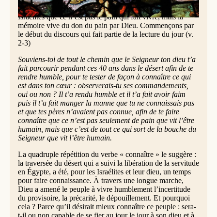
texte d’où ces phrases ont été extraite, Moïse explique aux
Israélites que ce n’est pas le pain qui fait vivre, mais la
mémoire vive du don du pain par Dieu. Commençons par
le début du discours qui fait partie de la lecture du jour (v.
2-3)
Souviens-toi de tout le chemin que le Seigneur ton dieu t’a
fait parcourir pendant ces 40 ans dans le désert afin de te
rendre humble, pour te tester de façon à connaître ce qui
est dans ton cœur : observerais-tu ses commandements,
oui ou non ? Il t’a rendu humble et il t’a fait avoir faim
puis il t’a fait manger la manne que tu ne connaissais pas
et que tes pères n’avaient pas connue, afin de te faire
connaître que ce n’est pas seulement de pain que vit l’être
humain, mais que c’est de tout ce qui sort de la bouche du
Seigneur que vit l’être humain.
La quadruple répétition du verbe « connaître » le suggère :
la traversée du désert qui a suivi la libération de la servitude
en Égypte, a été, pour les Israélites et leur dieu, un temps
pour faire connaissance. À travers une longue marche,
Dieu a amené le peuple à vivre humblement l’incertitude
du provisoire, la précarité, le dépouillement. Et pourquoi
cela ? Parce qu’il désirait mieux connaître ce peuple : sera-
t-il ou non capable de se fier au jour le jour à son dieu et à