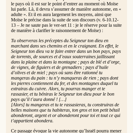
le pays où il est sur le point d’entrer au moment où Moïse
lui parle. Là, il devra s’assumer de manière autonome, en «
adulte ». Et il en aura largement les moyens, ainsi que
Moïse le précise dans la suite de son discours (v. 6-10.12-
13 – Je ne saute pas le ver-set 11 : je le réserve pour la suite
de manière à clarifier le raisonnement de Moïse) :
Tu observeras les préceptes du Seigneur ton dieu en
marchant dans ses chemins et en le craignant. En effet, le
Seigneur ton dieu va te faire entrer dans un bon pays, pays
de torrents, de sources et d’eaux souterraines jaillissant
dans la plaine et dans la montagne ; pays de blé et d’orge,
de vignes, de figuiers et de grenadiers ; pays d’huile
d’olives et de miel ; pays où sans être rationné tu
mangeras du pain : tu n’y manqueras de rien ; pays dont
les pierres contiennent du fer, et des montagnes duquel tu
extrairas du cuivre. Alors, tu pourras manger et te
rassasier, et tu béniras le Seigneur ton dieu pour le bon
pays qu’il t’aura donné ! […]
[Alors] tu mangeras et tu te rassasieras, tu construiras de
belles maisons que tu habiteras, ton gros et ton petit bétail
abonderont, argent et or abonderont pour toi et tout ce qui
t’appartient abondera.
Ce passage évoque la vie autonome qu’Israël pourra mener