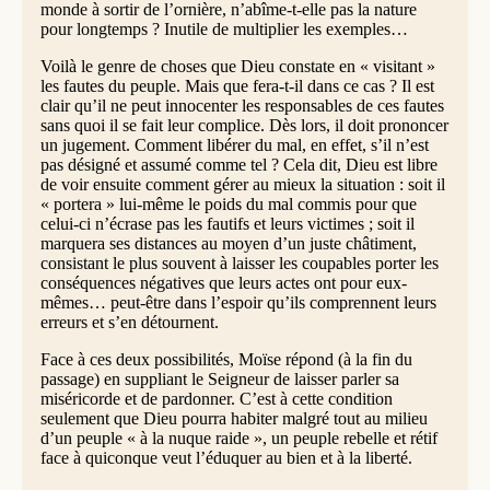
monde à sortir de l’ornière, n’abîme-t-elle pas la nature
pour longtemps ? Inutile de multiplier les exemples…
Voilà le genre de choses que Dieu constate en « visitant »
les fautes du peuple. Mais que fera-t-il dans ce cas ? Il est
clair qu’il ne peut innocenter les responsables de ces fautes
sans quoi il se fait leur complice. Dès lors, il doit prononcer
un jugement. Comment libérer du mal, en effet, s’il n’est
pas désigné et assumé comme tel ? Cela dit, Dieu est libre
de voir ensuite comment gérer au mieux la situation : soit il
« portera » lui-même le poids du mal commis pour que
celui-ci n’écrase pas les fautifs et leurs victimes ; soit il
marquera ses distances au moyen d’un juste châtiment,
consistant le plus souvent à laisser les coupables porter les
conséquences négatives que leurs actes ont pour eux-
mêmes… peut-être dans l’espoir qu’ils comprennent leurs
erreurs et s’en détournent.
Face à ces deux possibilités, Moïse répond (à la fin du
passage) en suppliant le Seigneur de laisser parler sa
miséricorde et de pardonner. C’est à cette condition
seulement que Dieu pourra habiter malgré tout au milieu
d’un peuple « à la nuque raide », un peuple rebelle et rétif
face à quiconque veut l’éduquer au bien et à la liberté.