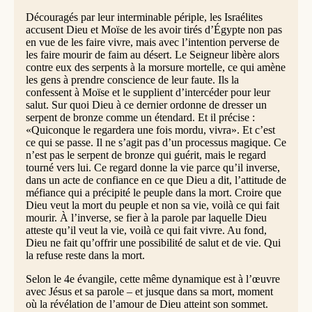
Découragés par leur interminable périple, les Israélites
accusent Dieu et Moïse de les avoir tirés d’Égypte non pas
en vue de les faire vivre, mais avec l’intention perverse de
les faire mourir de faim au désert. Le Seigneur libère alors
contre eux des serpents à la morsure mortelle, ce qui amène
les gens à prendre conscience de leur faute. Ils la
confessent à Moïse et le supplient d’intercéder pour leur
salut. Sur quoi Dieu à ce dernier ordonne de dresser un
serpent de bronze comme un étendard. Et il précise :
«Quiconque le regardera une fois mordu, vivra». Et c’est
ce qui se passe. Il ne s’agit pas d’un processus magique. Ce
n’est pas le serpent de bronze qui guérit, mais le regard
tourné vers lui. Ce regard donne la vie parce qu’il inverse,
dans un acte de confiance en ce que Dieu a dit, l’attitude de
méfiance qui a précipité le peuple dans la mort. Croire que
Dieu veut la mort du peuple et non sa vie, voilà ce qui fait
mourir. À l’inverse, se fier à la parole par laquelle Dieu
atteste qu’il veut la vie, voilà ce qui fait vivre. Au fond,
Dieu ne fait qu’offrir une possibilité de salut et de vie. Qui
la refuse reste dans la mort.
Selon le 4e évangile, cette même dynamique est à l’œuvre
avec Jésus et sa parole – et jusque dans sa mort, moment
où la révélation de l’amour de Dieu atteint son sommet.