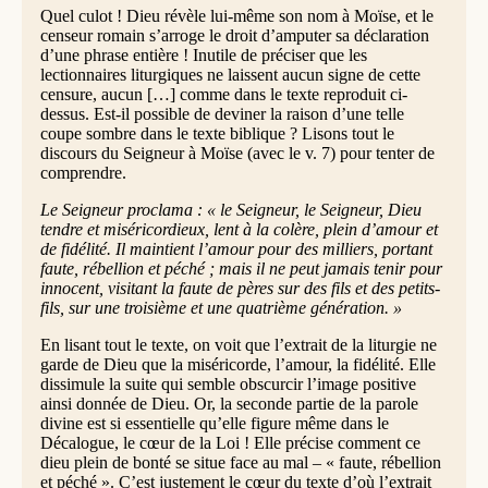
Quel culot ! Dieu révèle lui-même son nom à Moïse, et le
censeur romain s’arroge le droit d’amputer sa déclaration
d’une phrase entière ! Inutile de préciser que les
lectionnaires liturgiques ne laissent aucun signe de cette
censure, aucun […] comme dans le texte reproduit ci-
dessus. Est-il possible de deviner la raison d’une telle
coupe sombre dans le texte biblique ? Lisons tout le
discours du Seigneur à Moïse (avec le v. 7) pour tenter de
comprendre.
Le Seigneur proclama : « le Seigneur, le Seigneur, Dieu
tendre et miséricordieux, lent à la colère, plein d’amour et
de fidélité. Il maintient l’amour pour des milliers, portant
faute, rébellion et péché ; mais il ne peut jamais tenir pour
innocent, visitant la faute de pères sur des fils et des petits-
fils, sur une troisième et une quatrième génération. »
En lisant tout le texte, on voit que l’extrait de la liturgie ne
garde de Dieu que la miséricorde, l’amour, la fidélité. Elle
dissimule la suite qui semble obscurcir l’image positive
ainsi donnée de Dieu. Or, la seconde partie de la parole
divine est si essentielle qu’elle figure même dans le
Décalogue, le cœur de la Loi ! Elle précise comment ce
dieu plein de bonté se situe face au mal – « faute, rébellion
et péché ». C’est justement le cœur du texte d’où l’extrait