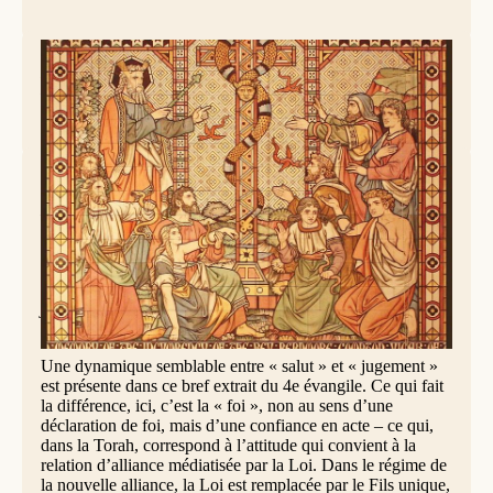
Mosaïque, All Saints' church, Margaret Street, London (UK) © Lawrence
Lew, OP
Dieu proclame son Nom (Jean 3,16-18)
Dieu a tant aimé le monde qu’il a donné son Fils unique,
afin que quiconque croit en lui ne périsse pas, mais ait la
vie éternelle. Car Dieu a envoyé son Fils dans le monde,
non pas pour juger le monde, mais pour que, par lui, le
monde soit sauvé. Celui qui se fie à lui échappe au
jugement ; celui qui ne se fie pas est déjà jugé, du fait qu’il
ne s’est pas fié au nom du Fils unique de Dieu.
Une dynamique semblable entre « salut » et « jugement »
est présente dans ce bref extrait du 4e évangile. Ce qui fait
la différence, ici, c’est la « foi », non au sens d’une
déclaration de foi, mais d’une confiance en acte – ce qui,
dans la Torah, correspond à l’attitude qui convient à la
relation d’alliance médiatisée par la Loi. Dans le régime de
la nouvelle alliance, la Loi est remplacée par le Fils unique,