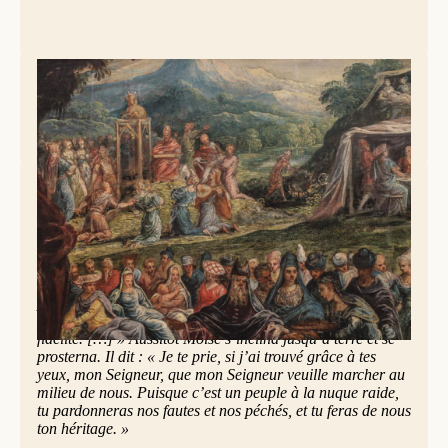
Le Tintoret, Adoration du veau d'or, vers 1560, National Gallery of Art,
Washington DC (USA) © Lawrence Lew, OP
Dieu proclame son Nom (Exode 34,4b-6.8-9)
Moïse se leva de bon matin, et il gravit la montagne du
Sinaï comme le Seigneur le lui avait ordonné. Il prit avec
lui deux tables de pierre. Le Seigneur descendit dans la
nuée et vint se placer là, auprès de lui. Il proclama son
nom : le Seigneur. Le Seigneur passa devant lui et
proclama : « Le Seigneur, le Seigneur, Dieu tendre et
miséricordieux, lent à la colère, plein d’amour et de
fidélité. […] » Aussitôt Moïse s’inclina jusqu’à terre et se
prosterna. Il dit : « Je te prie, si j’ai trouvé grâce à tes
yeux, mon Seigneur, que mon Seigneur veuille marcher au
milieu de nous. Puisque c’est un peuple à la nuque raide,
tu pardonneras nos fautes et nos péchés, et tu feras de nous
ton héritage. »