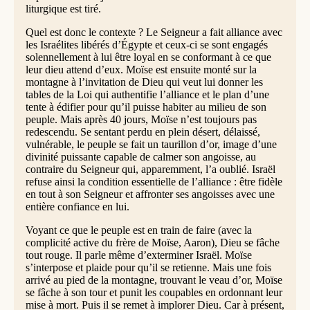
liturgique est tiré.
Quel est donc le contexte ? Le Seigneur a fait alliance avec
les Israélites libérés d’Égypte et ceux-ci se sont engagés
solennellement à lui être loyal en se conformant à ce que
leur dieu attend d’eux. Moïse est ensuite monté sur la
montagne à l’invitation de Dieu qui veut lui donner les
tables de la Loi qui authentifie l’alliance et le plan d’une
tente à édifier pour qu’il puisse habiter au milieu de son
peuple. Mais après 40 jours, Moïse n’est toujours pas
redescendu. Se sentant perdu en plein désert, délaissé,
vulnérable, le peuple se fait un taurillon d’or, image d’une
divinité puissante capable de calmer son angoisse, au
contraire du Seigneur qui, apparemment, l’a oublié. Israël
refuse ainsi la condition essentielle de l’alliance : être fidèle
en tout à son Seigneur et affronter ses angoisses avec une
entière confiance en lui.
Voyant ce que le peuple est en train de faire (avec la
complicité active du frère de Moïse, Aaron), Dieu se fâche
tout rouge. Il parle même d’exterminer Israël. Moïse
s’interpose et plaide pour qu’il se retienne. Mais une fois
arrivé au pied de la montagne, trouvant le veau d’or, Moïse
se fâche à son tour et punit les coupables en ordonnant leur
mise à mort. Puis il se remet à implorer Dieu. Car à présent,