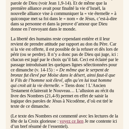
parole de Dieu (voir Jean 1,9-14). Et de même que la
première alliance avait pour finalité la vie d’Israël, la
nouvelle alliance vise à communiquer la « vie éternelle » à
quiconque met sa foi dans le « nom » de Jésus, c’est-à-dire
dans sa personne et dans la preuve d’amour que Dieu
donne en l’envoyant dans le monde.
La liberté des humains reste cependant entière et il leur
revient de prendre attitude par rapport au don du Père. Car
si la vie est offerte, il est possible de la refuser et dès lors de
périr (ou se perdre). Il n’y a donc pas de Dieu qui juge, ici :
chacun est jugé par le choix qu’il fait. Ceci est éclairé par le
passage introduisant les quelques lignes sélectionnées pour
ce dimanche (v. 14-15) : «
De même que le serpent de
bronze fut élevé par Moïse dans le désert, ainsi faut-il que
le Fils de l’homme soit élevé, afin qu’en lui tout homme
qui croit ait la vie éternelle.
» Tiens donc ! L’Ancien
Testament éclairerait le Nouveau… L’allusion au récit du
livre des Nombres (21,4-9) permet en effet de saisir la
logique des paroles de Jésus à Nicodème, d’où est tiré le
texte de ce dimanche.
(Le texte des Nombres est commenté avec les lectures de la
fête de la Croix glorieuse :
voyez ce lien
Je me contente ici
d’un bref résumé de l’essentiel).