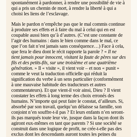
spontanément à pardonner, à rendre une possibilité de vie à
qui a pris un chemin de mort, à rendre la liberté à qui a
choisi les liens de l’esclavage.
Mais le pardon n’empêche pas que le mal commis continue
à produire ses effets et à faire du mal à celui qui en est
coupable aussi bien qu’à d’autres. (C’est une constante de
l’agir des humains : dans le bien comme dans le mal, ce
que l’on fait n’est jamais sans conséquence…) Face à cela,
que fera le dieu dont le récit rapporte la parole ? «
Il ne
tient jamais pour innocent, visitant la faute de pères sur des
fils et des petits-fils, sur une troisième et une quatrième
génération.
» Il « visite », il vient voir – et non « punit »
comme le veut la traduction officielle qui réduit la
signification du verbe à un sens particulier (conformément
à une mauvaise habitude des traducteurs et autres
commentateurs). Et que vient-il voir ainsi, Dieu ? Il vient
constater les effets à long terme des choix erronés des
humains. N’importe qui peut faire le constat, d’ailleurs. Si,
absorbé par son travail, quelqu’un délaisse sa famille, son
conjoint n’en souffre-t-il pas ? Et leurs enfants n’en seront-
ils pas marqués toute leur vie, jusque dans la façon dont ils
agiront eux-mêmes en tant que parents ? Si une société se
construit dans une logique de profit, ne crée-t-elle pas des
exclus dont les descendants auront toutes les peines du