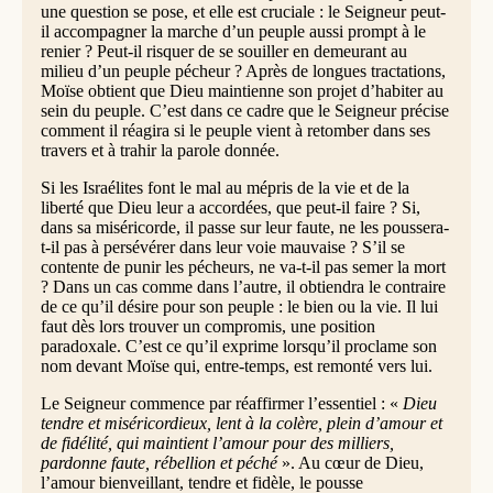
une question se pose, et elle est cruciale : le Seigneur peut-
il accompagner la marche d’un peuple aussi prompt à le
renier ? Peut-il risquer de se souiller en demeurant au
milieu d’un peuple pécheur ? Après de longues tractations,
Moïse obtient que Dieu maintienne son projet d’habiter au
sein du peuple. C’est dans ce cadre que le Seigneur précise
comment il réagira si le peuple vient à retomber dans ses
travers et à trahir la parole donnée.
Si les Israélites font le mal au mépris de la vie et de la
liberté que Dieu leur a accordées, que peut-il faire ? Si,
dans sa miséricorde, il passe sur leur faute, ne les poussera-
t-il pas à persévérer dans leur voie mauvaise ? S’il se
contente de punir les pécheurs, ne va-t-il pas semer la mort
? Dans un cas comme dans l’autre, il obtiendra le contraire
de ce qu’il désire pour son peuple : le bien ou la vie. Il lui
faut dès lors trouver un compromis, une position
paradoxale. C’est ce qu’il exprime lorsqu’il proclame son
nom devant Moïse qui, entre-temps, est remonté vers lui.
Le Seigneur commence par réaffirmer l’essentiel : «
Dieu
tendre et miséricordieux, lent à la colère, plein d’amour et
de fidélité, qui maintient l’amour pour des milliers,
pardonne faute, rébellion et péché
». Au cœur de Dieu,
l’amour bienveillant, tendre et fidèle, le pousse