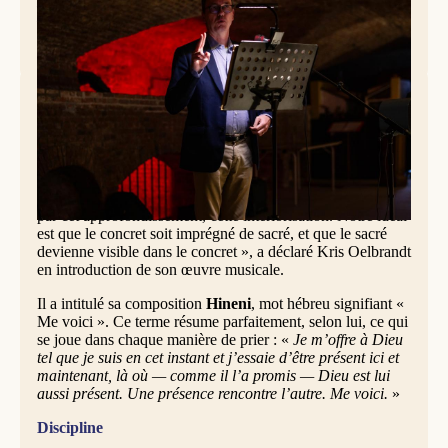
Le compositeur Kris Oelbrandt présente son oeuvre musicale © Marc
Lamote.
« Me voici »
« Notre spiritualité dominicaine est profondément
enracinée dans une contemplation qui aspire à être
annoncée. La prière, qui constitue un courant de fond, relie
pour ainsi dire naturellement le Dominicain à la vie
concrète et quotidienne, laquelle se trouve comme pénétrée
par cet approfondissement, cette intériorisation. Notre idéal
est que le concret soit imprégné de sacré, et que le sacré
devienne visible dans le concret », a déclaré Kris Oelbrandt
en introduction de son œuvre musicale.
Il a intitulé sa composition
Hineni
, mot hébreu signifiant «
Me voici ». Ce terme résume parfaitement, selon lui, ce qui
se joue dans chaque manière de prier : «
Je m’offre à Dieu
tel que je suis en cet instant et j’essaie d’être présent ici et
maintenant, là où — comme il l’a promis — Dieu est lui
aussi présent. Une présence rencontre l’autre. Me voici.
»
Discipline