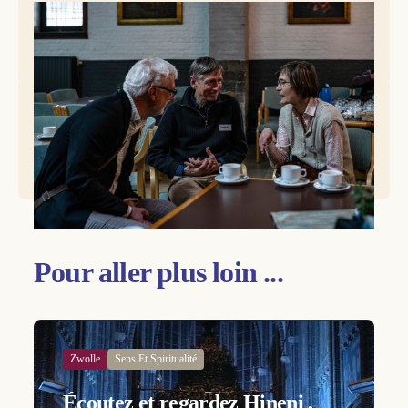
© Marc Lamote.
Pour entrer en contact les fraternités francophones des
Laïcs dominicains :
https://www.laicsdominicains.be/les-fraternites/
Pour aller plus loin ...
Zwolle
Sens Et Spiritualité
Écoutez et regardez Hineni ,