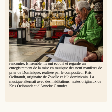
Célébration des Vêpres, église Saint-André d'Anvers, samedi 25 avril 2026 ©
Marc Lamote.
Les neuf manières de prier de Saint Dominique étaient au
cœur de la Journée de rencontre, prière, méditation et
échanges, organisée le samedi 25 avril dernier dans les
locaux de l’église Sint-Andrieskerk à Anvers par les Laïcs
dominicains de Flandre et des Pays-Bas.
Une quarantaine de Laïcs dominicains ont pris part à cette
rencontre. Ensemble, ils ont écouté et regardé un
enregistrement de la mise en musique des neuf manières de
prier de Dominique, réalisée par le compositeur Kris
Oelbrandt, originaire de Zwolle et laïc dominicain. La
musique alternait avec des méditations, textes originaux de
Kris Oelbrandt et d'Anneke Grunder.