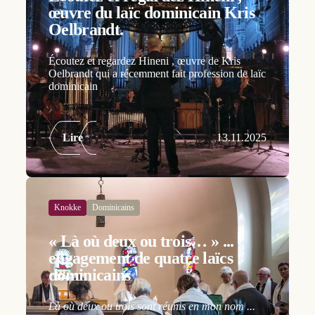
œuvre du laïc dominicain Kris
Oelbrandt.
Écoutez et regardez Hineni , œuvre de Kris
Oelbrandt qui a récemment fait profession de laïc
dominicain
Lire
13.11.2025
Knokke
Dominicains
« Là où deux ou trois… » ...
engagement de quatre laïcs
dominicains
Là où deux ou trois sont réunis en mon nom ...