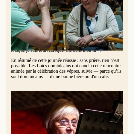
Sans prière, rien n’est possible
La pratique personnelle de la prière s’est révélée très variée
parmi les participants. De la méditation silencieuse — «
presque comme le ferait un bouddhiste » — à la récitation
du rosaire trois fois par jour, de la célébration de
l’eucharistie en communauté ou de la prière des heures
suivie en ligne, jusqu’à une ultime prière de gratitude «
lorsque je suis tout recroquevillé dans mon lit ».
En résumé de cette journée réussie : sans prière, rien n’est
possible. Les Laïcs dominicains ont conclu cette rencontre
animée par la célébration des vêpres, suivie — parce qu’ils
sont dominicains — d'une bonne bière ou d'un café.