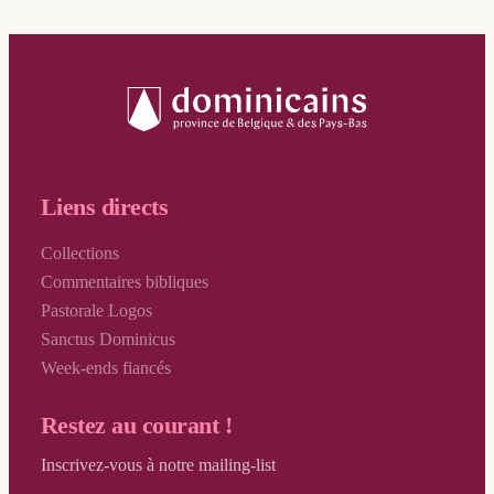
Röhmer Céline
Royannais Patrick
Schaub-Thomas Anne
Schmitt Eric-Emmanuel
Sélis Claude
Servais Olivier
Liens directs
Soupa Anne
Collections
Terlinden Luc
Commentaires bibliques
Pastorale Logos
Thiran Olivier
Sanctus Dominicus
Tonus Myriam
Week-ends fiancés
Torfs Rik
Restez au courant !
Van Hemelrijk Jean
Inscrivez-vous à notre mailing-list
Vandamme Gaëtan et Van Geel Valérie