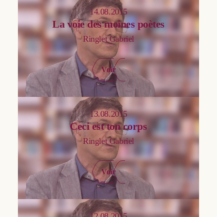
Flichy Odile
14.08.2015
La voie des moines poètes
Focant Camille
Ringlet Gabriel
Geenen Vincent
George Philippe
Voir
Gérard Frank
Gonzalez Elizabeth
Henne Philippe
13.08.2015
Ceci est ton corps
Humbeeck Bruno
Ringlet Gabriel
Jacquemin Dominique
Janssen Thierry
Voir
Job Armel
Join-Lambert Arnaud
Kotsou Ilios
12.08.2015