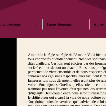
Jour liturgique
Temps liturgique
Année l
10ème dimanche
Avent
Ann
11ème dimanche
Carême
Ann
12ème dimanche
Pentecôte
Ann
Amour de la règle ou règle de l'Amour. Voilà bien 
tous confrontés quotidiennement. Nos vies sont pars
13ème dimanche
Semaine Sainte
dites d'ailleurs. Ces lois sont édictées par des hom
société et donc de tout un chacun. Elles nous protège
14ème dimanche
Temps de Noël
permettent de vivre ensemble et de nous respecter, el
canaliser nos égoïsmes respectifs, elles facilitent la
15ème dimanche
Temps de Pâques
fameuses lois nous dérangent, elles n'ont plus de rai
voire même injustes. Quelles qu'elles soient, ce don
16ème dimanche
Temps ordinaire
n'aimons pas nous l'avouer, c'est que nos lois servent
dirigeante. Beaucoup d'entre nous seront vraissembla
17ème dimanche
le petit voleur qui a cassé la vitre de notre voiture p
Lire
sans doute moins de savoir ce qu'il advient de celui
18ème dimanche
millions dans une entreprise ou une banque. Dans ce de