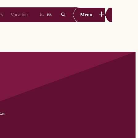
+
és
Vocation
Menu
NL
FR
Bas