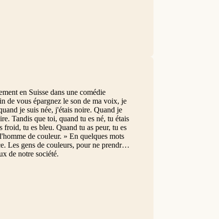
ellement en Suisse dans une comédie
fin de vous épargnez le son de ma voix, je
quand je suis née, j'étais noire. Quand je
ire. Tandis que toi, quand tu es né, tu étais
 froid, tu es bleu. Quand tu as peur, tu es
i, l'homme de couleur. » En quelques mots
ace. Les gens de couleurs, pour ne prendre
ux de notre société.