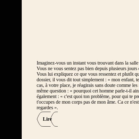
2ème dimanche
30ème dimanche
31ème dimanche
32ème dimanche
33ème dimanche
34ème dimanche
Imaginez-vous un instant vous trouvant dans la salle 
3ème dimanche
Vous ne vous sentez pas bien depuis plusieurs jours e
Vous lui expliquez ce que vous ressentez et plutôt q
4ème dimanche
dossier, il vous dit tout simplement : « mon enfant, 
cas, à votre place, je réagirais sans doute comme les 
5ème dimanche
même question : « pourquoi cet homme parle-t-il ainsi
également : « c'est quoi ton problème, pour qui te pr
6ème dimanche
t'occupes de mon corps pas de mon âme. Ca ce n'est 
regardes ».
7ème dimanche
Lire
8ème dimanche
9ème dimanche