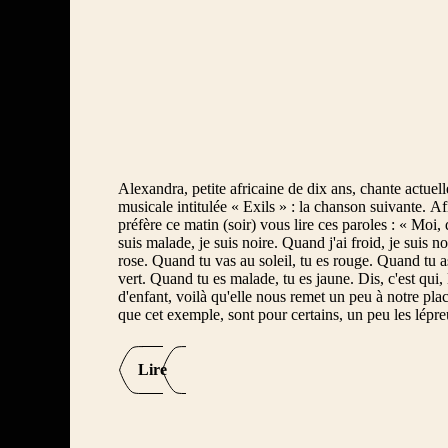
Ascension
Assomption
Baptême du Seigneur
Christ Roi
Commémoration des défunts
Croix Glorieuse
Alexandra, petite africaine de dix ans, chante actu
musicale intitulée « Exils » : la chanson suivante. A
Dédicace de la Basilique du Latran
préfère ce matin (soir) vous lire ces paroles : « Moi, 
suis malade, je suis noire. Quand j'ai froid, je suis no
Epiphanie
rose. Quand tu vas au soleil, tu es rouge. Quand tu as
vert. Quand tu es malade, tu es jaune. Dis, c'est qu
Immaculée Conception de la Vierge
d'enfant, voilà qu'elle nous remet un peu à notre pl
Marie
que cet exemple, sont pour certains, un peu les lépre
Jeudi Saint
Lire
Marie, Mère de Dieu
Mercredi des Cendres
Noël