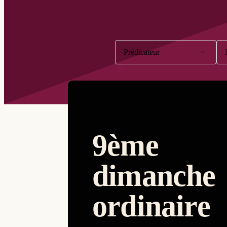
Filter op:
Prédicateur
Chuyen Pham
Didier Croonenberghs
Dung Pham
9ème
Ignace Berten
Jean-Baptiste Dianda
dimanche
Jean-Bertrand Madragule
Mark Butaye
ordinaire
Patrick Lens
Philippe Cochinaux