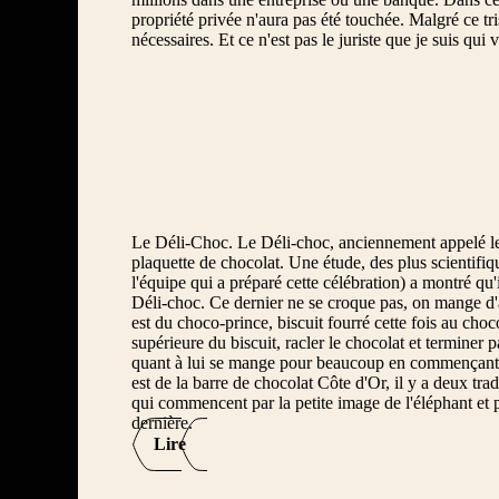
propriété privée n'aura pas été touchée. Malgré ce tris
19ème dimanche
nécessaires. Et ce n'est pas le juriste que je suis qui 
1er dimanche
20ème dimanche
21ème dimanche
22ème dimanche
23ème dimanche
Le Déli-Choc. Le Déli-choc, anciennement appelé le 
plaquette de chocolat. Une étude, des plus scientifiqu
24ème dimanche
l'équipe qui a préparé cette célébration) a montré qu
Déli-choc. Ce dernier ne se croque pas, on mange d'
25ème dimanche
est du choco-prince, biscuit fourré cette fois au choc
supérieure du biscuit, racler le chocolat et terminer pa
26ème dimanche
quant à lui se mange pour beaucoup en commençant pa
27ème dimanche
est de la barre de chocolat Côte d'Or, il y a deux tradi
qui commencent par la petite image de l'éléphant et pu
28ème dimanche
dernière.
Lire
29ème dimanche