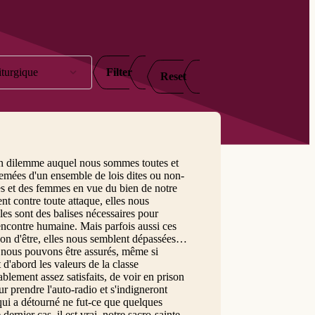
iturgique
Filter
Reset
ée A
ée B
ée C
un dilemme auquel nous sommes toutes et
emées d'un ensemble de lois dites ou non-
mes et des femmes en vue du bien de notre
nt contre toute attaque, elles nous
les sont des balises nécessaires pour
 rencontre humaine. Mais parfois aussi ces
son d'être, elles nous semblent dépassées
t nous pouvons être assurés, même si
 d'abord les valeurs de la classe
blement assez satisfaits, de voir en prison
our prendre l'auto-radio et s'indigneront
 qui a détourné ne fut-ce que quelques
rnier cas, il est vrai, notre sacro-sainte