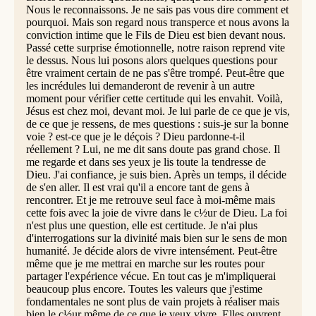
Nous le reconnaissons. Je ne sais pas vous dire comment et
pourquoi. Mais son regard nous transperce et nous avons la
conviction intime que le Fils de Dieu est bien devant nous.
Passé cette surprise émotionnelle, notre raison reprend vite
le dessus. Nous lui posons alors quelques questions pour
être vraiment certain de ne pas s'être trompé. Peut-être que
les incrédules lui demanderont de revenir à un autre
moment pour vérifier cette certitude qui les envahit. Voilà,
Jésus est chez moi, devant moi. Je lui parle de ce que je vis,
de ce que je ressens, de mes questions : suis-je sur la bonne
voie ? est-ce que je le déçois ? Dieu pardonne-t-il
réellement ? Lui, ne me dit sans doute pas grand chose. Il
me regarde et dans ses yeux je lis toute la tendresse de
Dieu. J'ai confiance, je suis bien. Après un temps, il décide
de s'en aller. Il est vrai qu'il a encore tant de gens à
rencontrer. Et je me retrouve seul face à moi-même mais
cette fois avec la joie de vivre dans le c½ur de Dieu. La foi
n'est plus une question, elle est certitude. Je n'ai plus
d'interrogations sur la divinité mais bien sur le sens de mon
humanité. Je décide alors de vivre intensément. Peut-être
même que je me mettrai en marche sur les routes pour
partager l'expérience vécue. En tout cas je m'impliquerai
beaucoup plus encore. Toutes les valeurs que j'estime
fondamentales ne sont plus de vain projets à réaliser mais
bien le c½ur même de ce que je veux vivre. Elles ouvrent