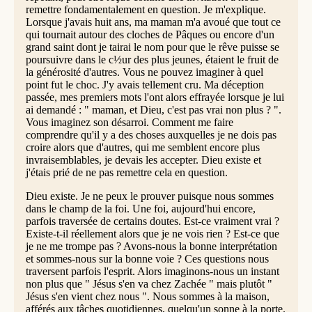
remettre fondamentalement en question. Je m'explique.
Lorsque j'avais huit ans, ma maman m'a avoué que tout ce
qui tournait autour des cloches de Pâques ou encore d'un
grand saint dont je tairai le nom pour que le rêve puisse se
poursuivre dans le c½ur des plus jeunes, étaient le fruit de
la générosité d'autres. Vous ne pouvez imaginer à quel
point fut le choc. J'y avais tellement cru. Ma déception
passée, mes premiers mots l'ont alors effrayée lorsque je lui
ai demandé : " maman, et Dieu, c'est pas vrai non plus ? ".
Vous imaginez son désarroi. Comment me faire
comprendre qu'il y a des choses auxquelles je ne dois pas
croire alors que d'autres, qui me semblent encore plus
invraisemblables, je devais les accepter. Dieu existe et
j'étais prié de ne pas remettre cela en question.
Dieu existe. Je ne peux le prouver puisque nous sommes
dans le champ de la foi. Une foi, aujourd'hui encore,
parfois traversée de certains doutes. Est-ce vraiment vrai ?
Existe-t-il réellement alors que je ne vois rien ? Est-ce que
je ne me trompe pas ? Avons-nous la bonne interprétation
et sommes-nous sur la bonne voie ? Ces questions nous
traversent parfois l'esprit. Alors imaginons-nous un instant
non plus que " Jésus s'en va chez Zachée " mais plutôt "
Jésus s'en vient chez nous ". Nous sommes à la maison,
afférés aux tâches quotidiennes, quelqu'un sonne à la porte.