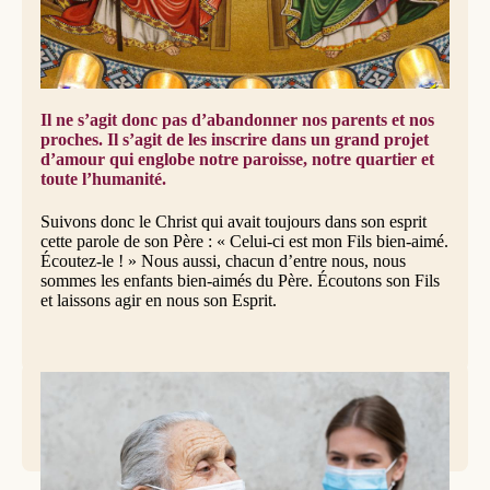
nous avons découvert à l’âge adulte : c’est celui de Dieu
pour chacun d’entre nous, car c’est Dieu qui donne la vie
et c’est lui qui est capable de dépasser toutes les faiblesses
humaines pour découvrir un trésor inconnu dans le coeur
de chacun d’entre nous.
Il ne s’agit donc pas d’abandonner nos parents et nos
proches. Il s’agit de les inscrire dans un grand projet
d’amour qui englobe notre paroisse, notre quartier et
toute l’humanité.
Suivons donc le Christ qui avait toujours dans son esprit
cette parole de son Père : « Celui-ci est mon Fils bien-aimé.
Écoutez-le ! » Nous aussi, chacun d’entre nous, nous
sommes les enfants bien-aimés du Père. Écoutons son Fils
et laissons agir en nous son Esprit.
© iStock