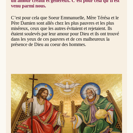
un amour créatif et généreux. C’est pour cela qu’Il est
venu parmi nous.
C’est pour cela que Soeur Emmanuelle, Mère Térésa et le
Père Damien sont allés chez les plus pauvres et les plus
miséreux, ceux que les autres évitaient et rejetaient. Ils
étaient soulevés par leur amour pour Dieu et ils ont trouvé
dans les yeux de ces pauvres et de ces malheureux la
présence de Dieu au coeur des hommes.
Dôme de la Trinité, Basilique du sanctuaire national de l'Immaculée
Conception, Washington DC (USA) © Lawrence Lew, OP
Nous aussi, nous avons appris à être aimés auprès de nos
parents, et c’est riches de cette expérience que nous
pouvons nous aussi, maladroitement, transmettre ce que
nous avons appris. Mais il y a un plus grand amour que