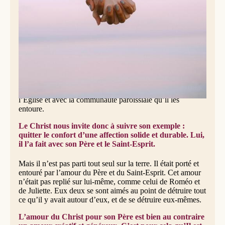
parents, et fonde un nouveau foyer. C’est dans la Bible : «
L’homme quittera son père et sa mère, et s’attachera à sa
femme
» (Genèse 2, 24). Cela n’est pas présenté comme
une malédiction, mais bien plutôt comme un nouveau
départ dans la vie, comme une nouvelle étape vers la
réalisation du plan d’amour de Dieu. Oui, par le mariage,
l’homme accomplit ce que le Fils de Dieu a fait pour nous :
Il est venu vers nous pour s’unir à nous et à son Église, et
vivre ainsi avec nous une nouvelle et fantastique histoire
d’amour. Les célibataires et les veuves ne sont pas exclus
de cette grande aventure parce qu’ils peuvent la vivre dans
l’Église et avec la communauté paroissiale qu’il les
entoure.
Le Christ nous invite donc à suivre son exemple :
quitter le confort d’une affection solide et durable. Lui,
il l’a fait avec son Père et le Saint-Esprit.
Mais il n’est pas parti tout seul sur la terre. Il était porté et
entouré par l’amour du Père et du Saint-Esprit. Cet amour
n’était pas replié sur lui-même, comme celui de Roméo et
de Juliette. Eux deux se sont aimés au point de détruire tout
ce qu’il y avait autour d’eux, et de se détruire eux-mêmes.
L’amour du Christ pour son Père est bien au contraire