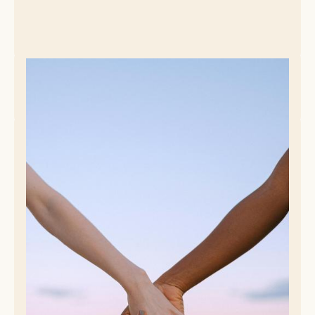
© Pixabay
Le Christ paraît encore une fois dépasser les bornes : il
semble vouloir que nous rejetions les liens sacrés de la
famille pour nous consacrer uniquement à lui. Ferait-il une
crise de jalousie et voudrait-il ainsi nous accaparer tout
entiers, comme une marâtre égoïste et possessive ? Il est à
noter que ce n’est pas la première fois que Jésus tient de
tels propos. Lorsqu’il apprend que sa mère et ses proches le
cherchent et veulent lui parler, il se tourne vers ses disciples
et dit, d’une voix sèche : «
Ma mère et mes frères sont ceux
qui écoutent la parole de Dieu et qui la mettent en pratique
» (Marc 8, 19 - 21).
Et pourtant, nous avons tous connu un tel choix. Lorsqu’un
homme prend une femme, il quitte le domicile de ses