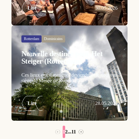
Lire
30.05.2026
Rotterdam
Dominicains
Nouvelle destinée pour Het
Steiger (Rotterdam)
Ces lieux emblématiques deviendront le nouveau
siège du Musée de Rotterdam !
Lire
28.05.2026
1
2
...
11
→
←