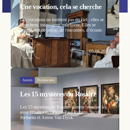
Une vocation, cela se cherche
Les vocations ne tombent pas du ciel : elles se
cherchent, interrogent, mûrissent. Elles se
nourrissent de prière, de rencontres, d’écoute.
Lire
05.08.2026
Anvers
Dominicains
Les 15 mystères du Rosaire
Les 15 mystères du Rosaire comme vous ne les
avez jamais vus : Pierre-Paul Rubens, Jacob
Jordaens et Anton Van Dyck