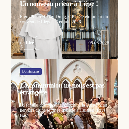
Un nouveau prieur à Liège !
Frère Pham Hoang Dung, OP a été élu prieur du
couvent de Liège le 1er juin 2026.
Lire
08.06.2026
Dominicains
La communion ne nous est pas
étrangère
La famille dominicaine réfléchit à la liberté et au
lien lors d’une journée d’étude à Huissen (Pays-
Bas)