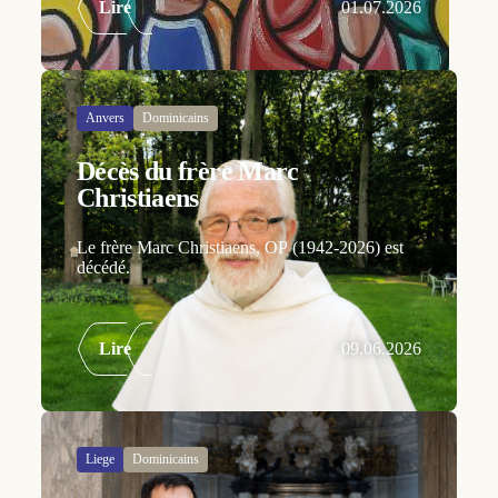
Lire
01.07.2026
Anvers
Dominicains
Décès du frère Marc
Christiaens
Le frère Marc Christiaens, OP (1942-2026) est
décédé.
Lire
09.06.2026
Liege
Dominicains