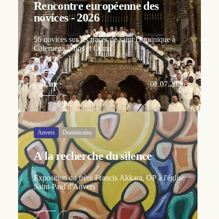
Rencontre européenne des
novices - 2026
56 novices sur les traces de saint Dominique à
Caleruega, Silos et Osma
Lire
01.07.2026
Anvers
Dominicains
A la recherche du silence
Exposition du frère Francis Akkara, OP à l'église
Saint-Paul d'Anvers