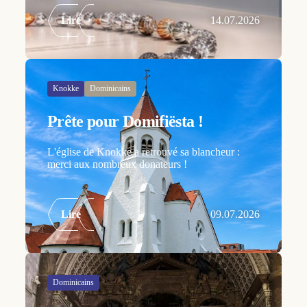
Lire
14.07.2026
Knokke
Dominicains
Prête pour Domifiësta !
L'église de Knokke a retrouvé sa blancheur :
merci aux nombreux donateurs !
Lire
09.07.2026
Dominicains