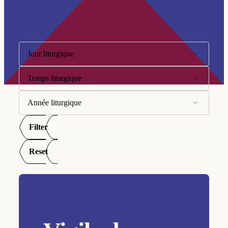
Filtre:
Jour liturgique
Temps liturgique
10ème dimanche
11ème dimanche
Année liturgique
Avent
12ème dimanche
Carême
Filter
Année A
13ème dimanche
Pentecôte
Année B
Reset
14ème dimanche
Semaine Sainte
Année C
15ème dimanche
Temps de Noël
16ème dimanche
Temps de Pâques
17ème dimanche
Temps ordinaire
18ème dimanche