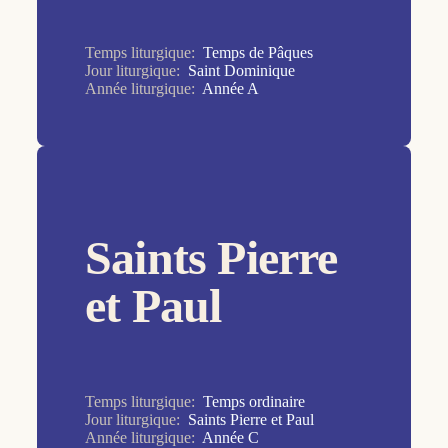
2ème dimanche
30ème dimanche
Temps liturgique:
Temps de Pâques
Jour liturgique:
Saint Dominique
31ème dimanche
Année liturgique:
Année A
32ème dimanche
33ème dimanche
34ème dimanche
3ème dimanche
Saints Pierre
4ème dimanche
5ème dimanche
et Paul
6ème dimanche
7ème dimanche
8ème dimanche
Temps liturgique:
Temps ordinaire
Jour liturgique:
Saints Pierre et Paul
9ème dimanche
Année liturgique:
Année C