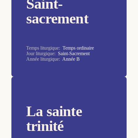
Saint-
7ème dimanche
sacrement
8ème dimanche
9ème dimanche
Ascension
Assomption
Temps liturgique:
Temps ordinaire
Jour liturgique:
Saint-Sacrement
Baptême du Seigneur
Année liturgique:
Année B
Christ Roi
Commémoration des défunts
Croix Glorieuse
Dédicace de la Basilique du Latran
La sainte
Epiphanie
trinité
Immaculée Conception de la Vierge Marie
Jeudi Saint