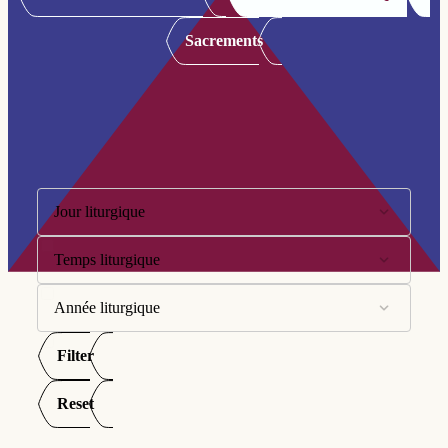
Sacrements
Filtre:
Jour liturgique
Temps liturgique
10ème dimanche
11ème dimanche
Année liturgique
Avent
12ème dimanche
Carême
Filter
Année A
13ème dimanche
Pentecôte
Année B
Reset
14ème dimanche
Semaine Sainte
Année C
15ème dimanche