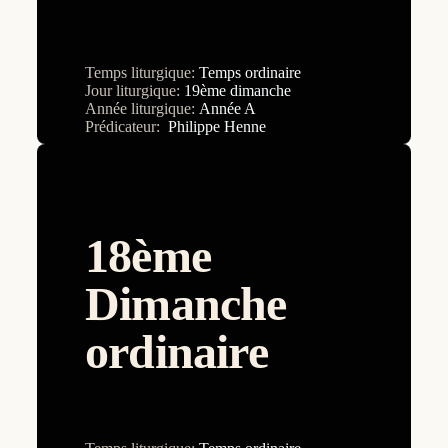
31ème dimanche
32ème dimanche
Temps liturgique:
Temps ordinaire
33ème dimanche
Jour liturgique:
19ème dimanche
Année liturgique:
Année A
34ème dimanche
Prédicateur:
Philippe Henne
3ème dimanche
4ème dimanche
5ème dimanche
18ème
6ème dimanche
Dimanche
7ème dimanche
ordinaire
8ème dimanche
9ème dimanche
Ascension
Assomption