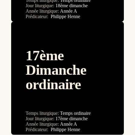
Temps liturgique:
Temps ordinaire
Jour liturgique:
18ème dimanche
Baptême du Seigneur
Année liturgique:
Année A
Prédicateur:
Philippe Henne
Christ Roi
Commémoration des défunts
Croix Glorieuse
17ème
Dédicace de la Basilique du Latran
Epiphanie
Dimanche
Immaculée Conception de la Vierge Marie
ordinaire
Jeudi Saint
Marie, Mère de Dieu
Mercredi des Cendres
Temps liturgique:
Temps ordinaire
Noël
Jour liturgique:
17ème dimanche
Pâques
Année liturgique:
Année A
Prédicateur:
Philippe Henne
Pentecôte