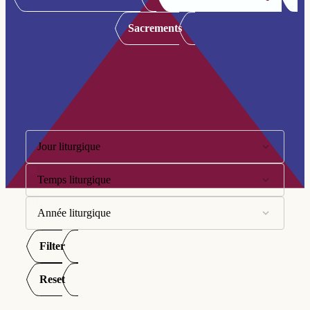
Sacrements
Filtre:
Jour liturgique
Temps liturgique
10ème dimanche
11ème dimanche
Année liturgique
Avent
12ème dimanche
Carême
Filter
Année A
13ème dimanche
Pentecôte
Année B
Reset
14ème dimanche
Semaine Sainte
Année C
15ème dimanche