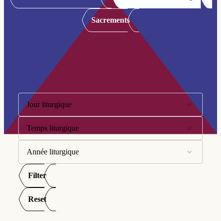
Sacrements
Filtre:
Jour liturgique
Temps liturgique
10ème dimanche
11ème dimanche
Année liturgique
Avent
12ème dimanche
Carême
Filter
Année A
13ème dimanche
Pentecôte
Année B
Reset
14ème dimanche
Semaine Sainte
Année C
15ème dimanche