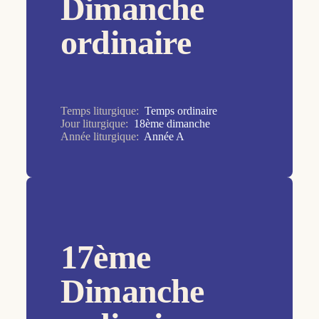
Dimanche
7ème dimanche
ordinaire
8ème dimanche
9ème dimanche
Ascension
Assomption
Temps liturgique:
Temps ordinaire
Jour liturgique:
18ème dimanche
Baptême du Seigneur
Année liturgique:
Année A
Christ Roi
Commémoration des défunts
Croix Glorieuse
Dédicace de la Basilique du Latran
17ème
Epiphanie
Dimanche
Immaculée Conception de la Vierge Marie
Jeudi Saint