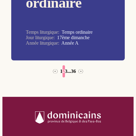
ordinaire
Marie, Mère de Dieu
Mercredi des Cendres
Noël
Temps liturgique:
Temps ordinaire
Pâques
Jour liturgique:
17ème dimanche
Année liturgique:
Année A
Pentecôte
Présentation du Seigneur
Rameaux
1
2
3
...
36
→
←
Saint Dominique
Saint Jean Baptiste
Sainte Famille
Sainte Trinité
Saints Pierre et Paul
Toussaint