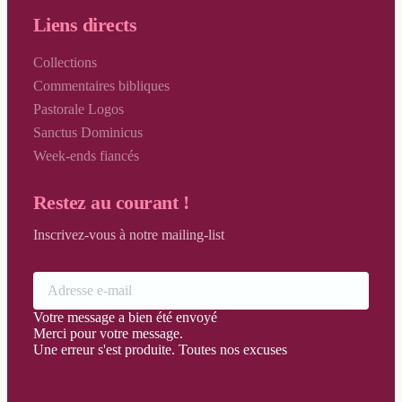
Liens directs
Vendredi Saint
Vigile Pascale
Collections
Commentaires bibliques
Pastorale Logos
Sanctus Dominicus
Week-ends fiancés
Restez au courant !
Inscrivez-vous à notre mailing-list
Votre message a bien été envoyé
Merci pour votre message.
Une erreur s'est produite. Toutes nos excuses